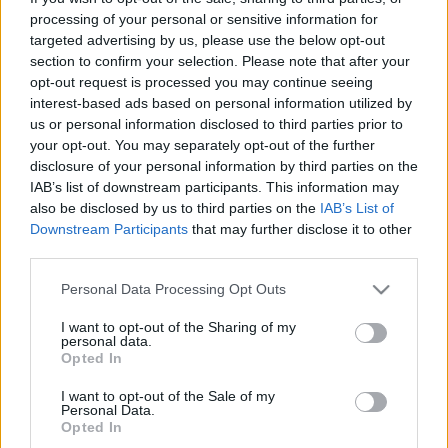
LEGFRISSEBB
processing of your personal or sensitive information for
targeted advertising by us, please use the below opt-out
section to confirm your selection. Please note that after your
Országos hírek
Duna
hőség
opt-out request is processed you may continue seeing
Megérkezett az eső a Duna
interest-based ads based on personal information utilized by
vízgyűjtőjére
us or personal information disclosed to third parties prior to
your opt-out. You may separately opt-out of the further
disclosure of your personal information by third parties on the
IAB’s list of downstream participants. This information may
Országos hírek
also be disclosed by us to third parties on the
IAB’s List of
Kecskeméten is szakirányú továbbképzésekkel erősít a Gál
Downstream Participants
that may further disclose it to other
Ferenc Egyetem
third parties.
Kiemelt fontosságú a Gál Ferenc Egyetem számára a jövőbe
mutató szakmai felkészültség átadása, a folyamatos szakmai
Please note that this website/app uses one or more Google
Personal Data Processing Opt Outs
fejlődés támogatása.
services and may gather and store information including but
not limited to your visit or usage behaviour. You may click to
I want to opt-out of the Sharing of my
personal data.
grant or deny consent to Google and its third-party tags to
Opted In
Országos hírek
use your data for below specified purposes in below Google
A LAKOSSÁGRA IS FONTOS SZEREP HÁRUL A
consent section.
I want to opt-out of the Sale of my
SZÚNYOGINVÁZIÓ ELKERÜLÉSÉBEN
Personal Data.
Opted In