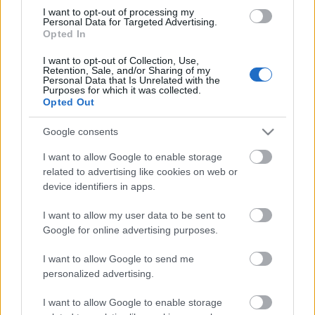
Országos hírek
I want to opt-out of processing my
Personal Data for Targeted Advertising.
Túlfogyasztás napja - július 30-ra felhasználta az
Opted In
emberiség a Föld egész évre elegendő erőforrásait
Ma van idén a túlfogyasztás világnapja: az emberiség eddigre
I want to opt-out of Collection, Use,
használta fel mindazokat a természeti erőforrásokat, amelyeket
Retention, Sale, and/or Sharing of my
Personal Data that Is Unrelated with the
bolygónk egy év alatt képes megújítani. Ettől a naptól kezdve
Purposes for which it was collected.
ökológiai értelemben már „hitelből élünk” – hívta fel a figyelmet
Opted Out
közleményében a WWF Magyarország.
Google consents
HIRDETÉS
I want to allow Google to enable storage
related to advertising like cookies on web or
device identifiers in apps.
HIRDETÉS
I want to allow my user data to be sent to
Google for online advertising purposes.
HIRDETÉS
I want to allow Google to send me
personalized advertising.
I want to allow Google to enable storage