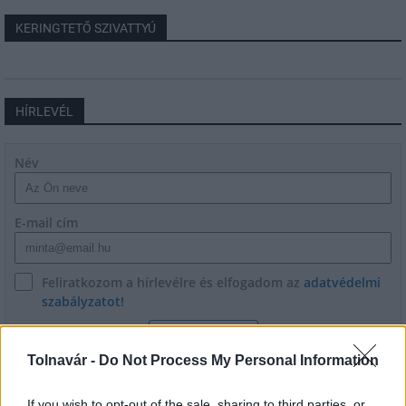
KERINGTETŐ SZIVATTYÚ
HÍRLEVÉL
Név
E-mail cím
Feliratkozom a hírlevélre és elfogadom az
adatvédelmi
szabályzatot!
FELIRATKOZÁS
Tolnavár -
Do Not Process My Personal Information
If you wish to opt-out of the sale, sharing to third parties, or