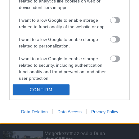
LEGOLVASOTTABB
related to analytics like cookies on web or
device identifiers in apps.
Indul a diákok pénzügyi ismereteit
erősítő Pénz7 programsorozat
I want to allow Google to enable storage
related to functionality of the website or app.
I want to allow Google to enable storage
related to personalization.
Budapest-Pécs, Budapest-Szolnok:
gyorsabb és biztonságosabb lett a vasút
I want to allow Google to enable storage
related to security, including authentication
functionality and fraud prevention, and other
user protection.
Több mint 40 helyszínen dolgozik
fennakadás nélkül a Híd-csoport
CONFIRM
Data Deletion
Data Access
Privacy Policy
KIEMELT
Megérkezett az eső a Duna