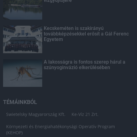
vízgyűjtőjére
Kecskeméten is szakirányú
továbbképzésekkel erősít a Gál Ferenc
Egyetem
A lakosságra is fontos szerep hárul a
szúnyoginvázió elkerülésében
TÉMÁINKBÓL
Swietelsky Magyarország Kft.
Ke-Víz 21 Zrt.
Környezeti és Energiahatékonysági Operatív Program
(KEHOP)