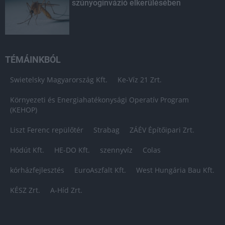
szúnyoginvázió elkerülésében
TÉMÁINKBÓL
Swietelsky Magyarország Kft.
Ke-Víz 21 Zrt.
Környezeti és Energiahatékonysági Operatív Program
(KEHOP)
Liszt Ferenc repülőtér
Strabag
ZÁÉV Építőipari Zrt.
Hódút Kft.
HE-DO Kft.
szennyvíz
Colas
kórházfejlesztés
EuroAszfalt Kft.
West Hungária Bau Kft.
KÉSZ Zrt.
A-Híd Zrt.