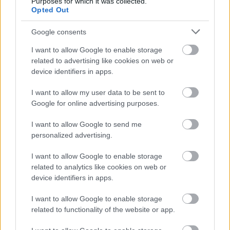
Purposes for which it was collected.
Opted Out
Név
Google consents
I want to allow Google to enable storage
E-mail cím
related to advertising like cookies on web or
device identifiers in apps.
Feliratkozom a hírlevélre és elfogadom az
adatvédelmi
I want to allow my user data to be sent to
szabályzatot!
Google for online advertising purposes.
FELIRATKOZÁS
I want to allow Google to send me
personalized advertising.
I want to allow Google to enable storage
related to analytics like cookies on web or
LEGFRISSEBB
device identifiers in apps.
I want to allow Google to enable storage
Országos hírek
related to functionality of the website or app.
MEGÉRKEZETT AZ ESŐ A DUNA VÍZGYŰJTŐJÉRE