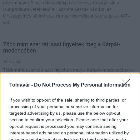
intézmények 9. osztályos diákjai és felkészítő tanáraik a
Hungarikum vetélkedőre - közölte Lezsák Sándor, az
Országgyűlés alelnöke, a Hungarikum Bizottság tagja az MTI-
vel.
Több mint ezer réti sast figyeltek meg a Kárpát-
medencében
2018.02.04
Több mint ezer réti sast figyeltek meg a Kárpát-medencében a
Magyar Madártani és Természetvédelmi Egyesület és partnerei
által szervezett országos sasszinkron felmérésben - mondta
Tolnavár -
Do Not Process My Personal Information
Orbán Zoltán, az egyesület szóvivője.
If you wish to opt-out of the sale, sharing to third parties, or
processing of your personal or sensitive information for
Az egész Kárpát-medencében működhet a
targeted advertising by us, please use the below opt-out
jégkármérséklő rendszer
section to confirm your selection. Please note that after your
opt-out request is processed you may continue seeing
2018.04.12
interest-based ads based on personal information utilized by
A május 1-jén induló országos jégkármérséklő rendszer az
us or personal information disclosed to third parties prior to