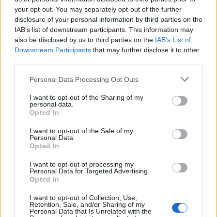
egész Kárpát-medencében működhet majd - mondta a Nemzeti
your opt-out. You may separately opt-out of the further
Agrárgazdasági Kamara (NAK) elnöke csütörtökön Szekszárdon.
disclosure of your personal information by third parties on the
IAB’s list of downstream participants. This information may
also be disclosed by us to third parties on the
IAB’s List of
Az idén is lehet szavazni az év háziorvosára a Kárpát-
Downstream Participants
that may further disclose it to other
medencében
third parties.
2018.01.08
Please note that this website/app uses one or more Google
Personal Data Processing Opt Outs
services and may gather and store information including but
Az év praxisa a Kárpát-medencében elnevezéssel az idén is
not limited to your visit or usage behaviour. You may click to
I want to opt-out of the Sharing of my
pályázatot hirdetett a magyarországi, illetve a határon túli
personal data.
grant or deny consent to Google and its third-party tags to
magyar háziorvosok, illetve elsősorban az őket ajánló betegek
Opted In
use your data for below specified purposes in below Google
számára az Emberi Erőforrások Minisztériuma - közölte a tárca
consent section.
országos tisztifőorvosi feladatokért felelős helyettes
I want to opt-out of the Sale of my
Personal Data.
államtitkára.
Opted In
I want to opt-out of processing my
Personal Data for Targeted Advertising.
1
Opted In
I want to opt-out of Collection, Use,
Retention, Sale, and/or Sharing of my
Personal Data that Is Unrelated with the
HÍRLEVÉL