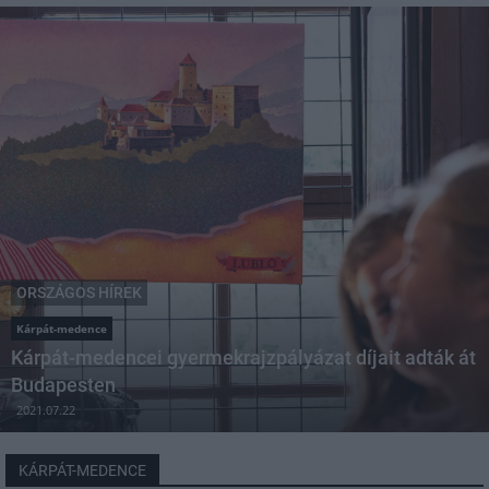
ORSZÁGOS HÍREK
Kárpát-medence
Kárpát-medencei gyermekrajzpályázat díjait adták át
Budapesten
2021.07.22
KÁRPÁT-MEDENCE