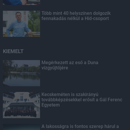
Több mint 40 helyszínen dolgozik
fennakadás nélkül a Híd-csoport
KIEMELT
Megérkezett az eső a Duna
vízgyűjtőjére
Kecskeméten is szakirányú
továbbképzésekkel erősít a Gál Ferenc
Egyetem
A lakosságra is fontos szerep hárul a