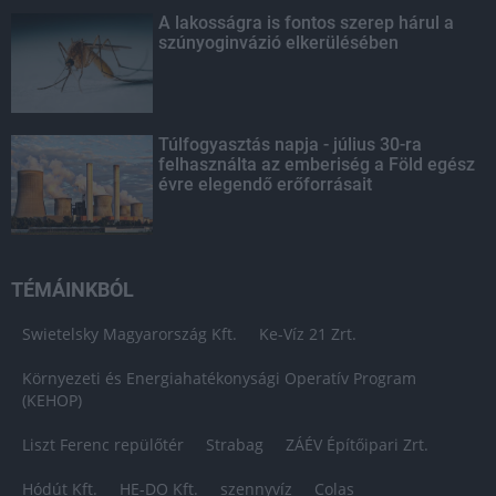
A lakosságra is fontos szerep hárul a
szúnyoginvázió elkerülésében
Túlfogyasztás napja - július 30-ra
felhasználta az emberiség a Föld egész
évre elegendő erőforrásait
TÉMÁINKBÓL
Swietelsky Magyarország Kft.
Ke-Víz 21 Zrt.
Környezeti és Energiahatékonysági Operatív Program
(KEHOP)
Liszt Ferenc repülőtér
Strabag
ZÁÉV Építőipari Zrt.
Hódút Kft.
HE-DO Kft.
szennyvíz
Colas