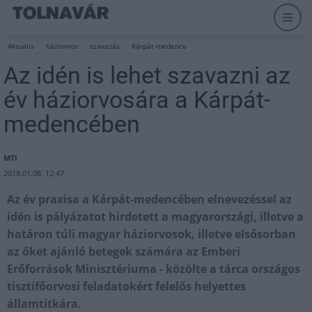
Aktuális
háziorvos
szavazás
Kárpát-medence
Az idén is lehet szavazni az
év háziorvosára a Kárpát-
medencében
MTI
2018.01.08. 12:47
Az év praxisa a Kárpát-medencében elnevezéssel az
idén is pályázatot hirdetett a magyarországi, illetve a
határon túli magyar háziorvosok, illetve elsősorban
az őket ajánló betegek számára az Emberi
Erőforrások Minisztériuma - közölte a tárca országos
tisztifőorvosi feladatokért felelős helyettes
államtitkára.