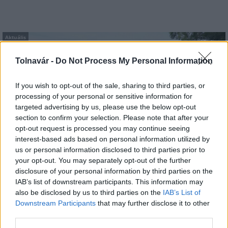
Aktuális
Tolnavár -
Do Not Process My Personal Information
If you wish to opt-out of the sale, sharing to third parties, or
processing of your personal or sensitive information for
targeted advertising by us, please use the below opt-out
section to confirm your selection. Please note that after your
Az atomerőmű egyetlen hatása a környezetre, hogy a
opt-out request is processed you may continue seeing
Duna vizét némileg felmelegíti
interest-based ads based on personal information utilized by
us or personal information disclosed to third parties prior to
your opt-out. You may separately opt-out of the further
disclosure of your personal information by third parties on the
IAB’s list of downstream participants. This information may
also be disclosed by us to third parties on the
IAB’s List of
Downstream Participants
that may further disclose it to other
MAGYAR ÉPÍTŐK
third parties.