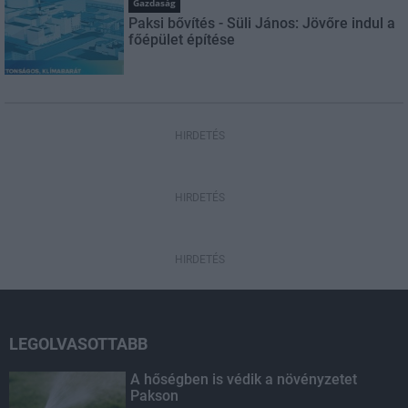
Gazdaság
Paksi bővítés - Süli János: Jövőre indul a
főépület építése
HIRDETÉS
HIRDETÉS
HIRDETÉS
LEGOLVASOTTABB
A hőségben is védik a növényzetet
Pakson