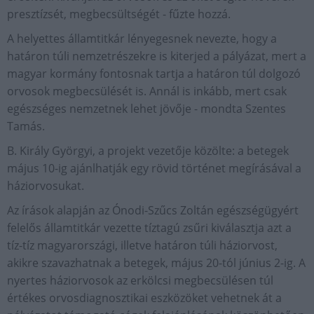
presztízsét, megbecsültségét - fűzte hozzá.
A helyettes államtitkár lényegesnek nevezte, hogy a
határon túli nemzetrészekre is kiterjed a pályázat, mert a
magyar kormány fontosnak tartja a határon túl dolgozó
orvosok megbecsülését is. Annál is inkább, mert csak
egészséges nemzetnek lehet jövője - mondta Szentes
Tamás.
B. Király Györgyi, a projekt vezetője közölte: a betegek
május 10-ig ajánlhatják egy rövid történet megírásával a
háziorvosukat.
Az írások alapján az Ónodi-Szűcs Zoltán egészségügyért
felelős államtitkár vezette tíztagú zsűri kiválasztja azt a
tíz-tíz magyarországi, illetve határon túli háziorvost,
akikre szavazhatnak a betegek, május 20-tól június 2-ig. A
nyertes háziorvosok az erkölcsi megbecsülésen túl
értékes orvosdiagnosztikai eszközöket vehetnek át a