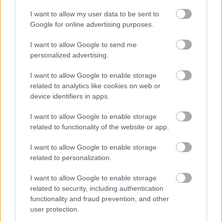
mérföldköve a felülvizsgálat
árnyékában?
I want to allow my user data to be sent to
Google for online advertising purposes.
I want to allow Google to send me
Elkészült a Liszt Ferenc repülőtér
personalized advertising.
közelében lévő logisztikai bázis út- és
közműhálózatának fejlesztése
I want to allow Google to enable storage
related to analytics like cookies on web or
device identifiers in apps.
Látlelet a hazai víziközművekről?
Egyetlen, fél évszázados vezetéken
I want to allow Google to enable storage
múlt Bicske vízellátása
related to functionality of the website or app.
I want to allow Google to enable storage
related to personalization.
Épített öröksége megújításával is készül
Mohács a csata ötszázadik
évfordulójára
I want to allow Google to enable storage
related to security, including authentication
functionality and fraud prevention, and other
user protection.