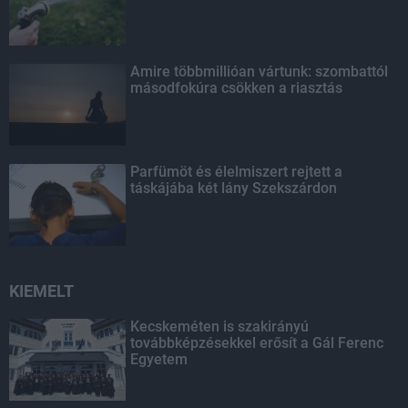
Amire többmillióan vártunk: szombattól
másodfokúra csökken a riasztás
Parfümöt és élelmiszert rejtett a
táskájába két lány Szekszárdon
KIEMELT
Kecskeméten is szakirányú
továbbképzésekkel erősít a Gál Ferenc
Egyetem