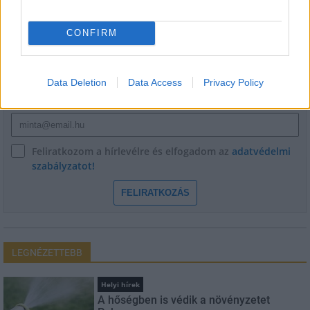
HÍRLEVÉL
CONFIRM
Név
Data Deletion
Data Access
Privacy Policy
E-mail cím
Feliratkozom a hírlevélre és elfogadom az
adatvédelmi
szabályzatot!
FELIRATKOZÁS
LEGNÉZETTEBB
Helyi hírek
A hőségben is védik a növényzetet