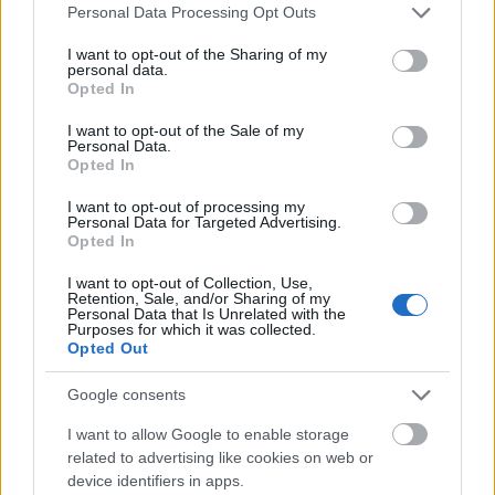
Please note that this website/app uses one or more Google
Personal Data Processing Opt Outs
Útépítés
services and may gather and store information including but
not limited to your visit or usage behaviour. You may click to
I want to opt-out of the Sharing of my
personal data.
grant or deny consent to Google and its third-party tags to
Opted In
use your data for below specified purposes in below Google
consent section.
I want to opt-out of the Sale of my
Personal Data.
Opted In
I want to opt-out of processing my
Personal Data for Targeted Advertising.
Opted In
I want to opt-out of Collection, Use,
Retention, Sale, and/or Sharing of my
Personal Data that Is Unrelated with the
HE-DO
BKK
KM Építő Kft.
Főmterv Mérnöki Tervező Zrt.
Purposes for which it was collected.
Látványos építési szakasz indult be a Flórián téri
Opted Out
felüljárón
Google consents
A tartós nyári hőség jelentős kihívás elé állítja a KM Építőt,
ennek ellenére folyamatosan halad az aszfaltozás.
I want to allow Google to enable storage
related to advertising like cookies on web or
device identifiers in apps.
Paks II.: Mit jelent az 5. blokk új