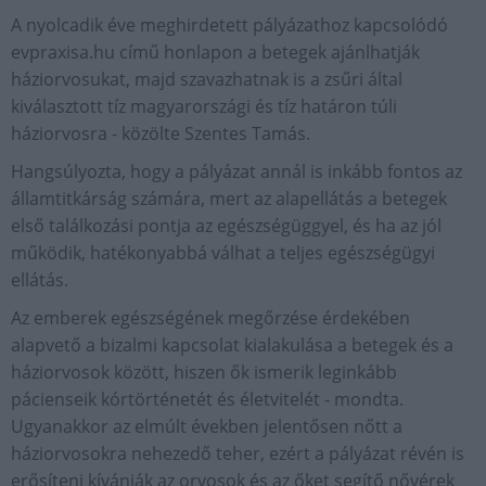
A nyolcadik éve meghirdetett pályázathoz kapcsolódó
evpraxisa.hu című honlapon a betegek ajánlhatják
háziorvosukat, majd szavazhatnak is a zsűri által
kiválasztott tíz magyarországi és tíz határon túli
háziorvosra - közölte Szentes Tamás.
Hangsúlyozta, hogy a pályázat annál is inkább fontos az
államtitkárság számára, mert az alapellátás a betegek
első találkozási pontja az egészségüggyel, és ha az jól
működik, hatékonyabbá válhat a teljes egészségügyi
ellátás.
Az emberek egészségének megőrzése érdekében
alapvető a bizalmi kapcsolat kialakulása a betegek és a
háziorvosok között, hiszen ők ismerik leginkább
pácienseik kórtörténetét és életvitelét - mondta.
Ugyanakkor az elmúlt években jelentősen nőtt a
háziorvosokra nehezedő teher, ezért a pályázat révén is
erősíteni kívánják az orvosok és az őket segítő nővérek