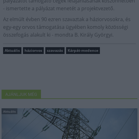
pályázatot támogató cégek felajánlásának köszönhetően
- ismertette a pályázat menetét a projektvezető.
Az elmúlt évben 90 ezren szavaztak a háziorvosokra, és
egy-egy orvos támogatása ügyében komoly közösségi
összefogás alakult ki - mondta B. Király Györgyi.
Aktuális
háziorvos
szavazás
Kárpát-medence
AJÁNLJUK MÉG
Aktuális