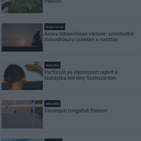
Pakson
Helyi hírek
Amire többmillióan vártunk: szombattól
másodfokúra csökken a riasztás
Aktuális
Parfümöt és élelmiszert rejtett a
táskájába két lány Szekszárdon
Aktuális
Sorompót rongáltak Pakson