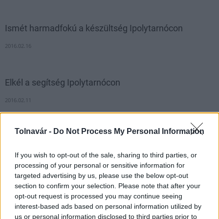
Ismét harmadfokú a készültség Ipolytarnócon
2016.02.16
Elkél a segítség Ipolytarnócon
2016.02.11
Tolnavár -
Do Not Process My Personal Information
Apadás kezdődött az Ipoly folyón
2016.02.12
If you wish to opt-out of the sale, sharing to third parties, or
processing of your personal or sensitive information for
targeted advertising by us, please use the below opt-out
section to confirm your selection. Please note that after your
1
opt-out request is processed you may continue seeing
interest-based ads based on personal information utilized by
us or personal information disclosed to third parties prior to