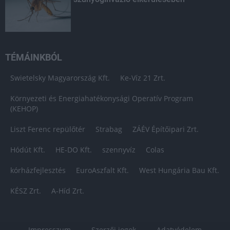
TÉMÁINKBÓL
Swietelsky Magyarország Kft.
Ke-Víz 21 Zrt.
Környezeti és Energiahatékonysági Operatív Program
(KEHOP)
Liszt Ferenc repülőtér
Strabag
ZÁÉV Építőipari Zrt.
Hódút Kft.
HE-DO Kft.
szennyvíz
Colas
kórházfejlesztés
EuroAszfalt Kft.
West Hungária Bau Kft.
KÉSZ Zrt.
A-Híd Zrt.
Impresszum
Szerzői jogok
Adatvédelem