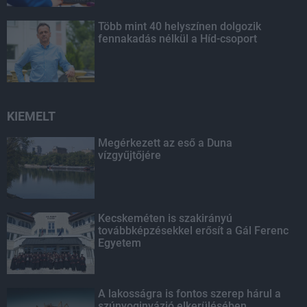
Több mint 40 helyszínen dolgozik
fennakadás nélkül a Híd-csoport
KIEMELT
Megérkezett az eső a Duna
vízgyűjtőjére
Kecskeméten is szakirányú
továbbképzésekkel erősít a Gál Ferenc
Egyetem
A lakosságra is fontos szerep hárul a
szúnyoginvázió elkerülésében