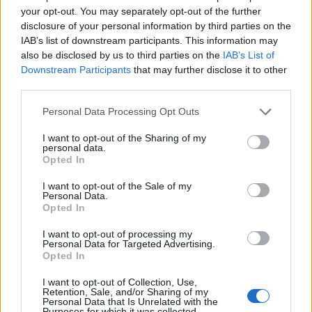
your opt-out. You may separately opt-out of the further
HÍRLEVÉL
disclosure of your personal information by third parties on the
IAB’s list of downstream participants. This information may
Név
also be disclosed by us to third parties on the
IAB’s List of
Downstream Participants
that may further disclose it to other
third parties.
E-mail cím
Please note that this website/app uses one or more Google
Personal Data Processing Opt Outs
services and may gather and store information including but
not limited to your visit or usage behaviour. You may click to
I want to opt-out of the Sharing of my
Feliratkozom a hírlevélre és elfogadom az
adatvédelmi
personal data.
grant or deny consent to Google and its third-party tags to
Opted In
szabályzatot!
use your data for below specified purposes in below Google
consent section.
I want to opt-out of the Sale of my
FELIRATKOZÁS
Personal Data.
Opted In
I want to opt-out of processing my
Personal Data for Targeted Advertising.
LEGFRISSEBB
Opted In
I want to opt-out of Collection, Use,
Országos hírek
Retention, Sale, and/or Sharing of my
MEGÉRKEZETT AZ ESŐ A DUNA
Personal Data that Is Unrelated with the
Purposes for which it was collected.