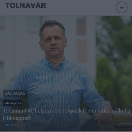
GAZDASÁG
lakásépítés
Több mint 40 helyszínen dolgozik fennakadás nélkül a
Híd-csoport
2020.05.29