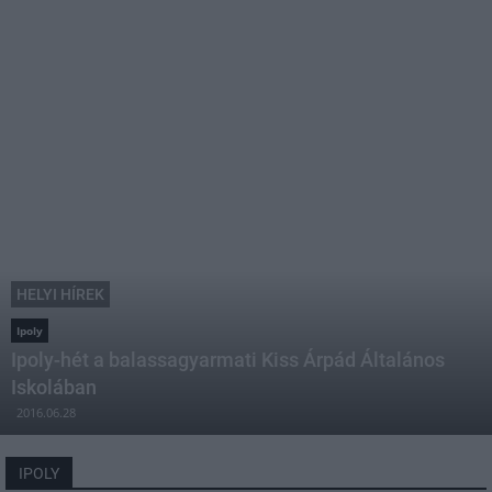
HELYI HÍREK
Ipoly
Ipoly-hét a balassagyarmati Kiss Árpád Általános
Iskolában
2016.06.28
IPOLY