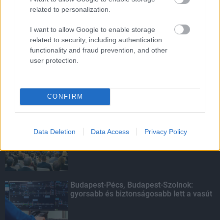
related to personalization.
I want to allow Google to enable storage
HIRDETÉS
related to security, including authentication
functionality and fraud prevention, and other
user protection.
HIRDETÉS
CONFIRM
LEGOLVASOTTABB
Indul a diákok pénzügyi ismereteit
Data Deletion
Data Access
Privacy Policy
erősítő Pénz7 programsorozat
Budapest-Pécs, Budapest-Szolnok:
gyorsabb és biztonságosabb lett a vasút