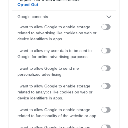
VÍZGYŰJTŐJÉRE
Opted Out
Google consents
Országos hírek
KECSKEMÉTEN IS SZAKIRÁNYÚ
I want to allow Google to enable storage
TOVÁBBKÉPZÉSEKKEL ERŐSÍT A GÁL FERENC
related to advertising like cookies on web or
EGYETEM
device identifiers in apps.
I want to allow my user data to be sent to
Országos hírek
szúnyogirtás
szúnyog
Google for online advertising purposes.
A lakosságra is fontos szerep hárul a
szúnyoginvázió elkerülésében
I want to allow Google to send me
personalized advertising.
I want to allow Google to enable storage
related to analytics like cookies on web or
Országos hírek
device identifiers in apps.
TÚLFOGYASZTÁS NAPJA - JÚLIUS 30-RA
FELHASZNÁLTA AZ EMBERISÉG A FÖLD EGÉSZ
ÉVRE ELEGENDŐ ERŐFORRÁSAIT
I want to allow Google to enable storage
related to functionality of the website or app.
I want to allow Google to enable storage
HIRDETÉS