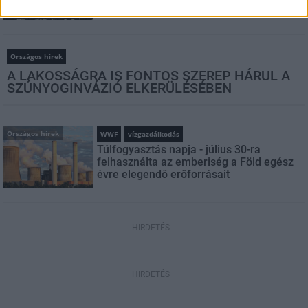
Egyetem
Országos hírek
A LAKOSSÁGRA IS FONTOS SZEREP HÁRUL A
SZÚNYOGINVÁZIÓ ELKERÜLÉSÉBEN
Országos hírek
WWF
vízgazdálkodás
Túlfogyasztás napja - július 30-ra
felhasználta az emberiség a Föld egész
évre elegendő erőforrásait
HIRDETÉS
HIRDETÉS