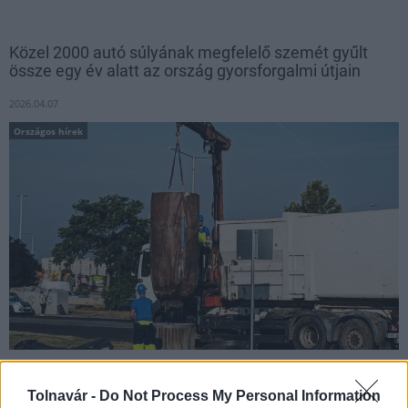
Közel 2000 autó súlyának megfelelő szemét gyűlt
össze egy év alatt az ország gyorsforgalmi útjain
2026.04.07
Országos hírek
A tiszta úthálózat nemcsak esztétikai, hanem környezetvédelmi,
Tolnavár -
Do Not Process My Personal Information
fenntarthatósági és biztonsági kérdés is.