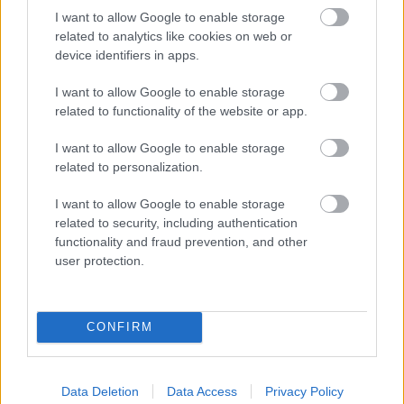
I want to allow Google to enable storage
related to analytics like cookies on web or
Feliratkozom a hírlevélre és elfogadom az
adatvédelmi
device identifiers in apps.
szabályzatot!
I want to allow Google to enable storage
FELIRATKOZÁS
related to functionality of the website or app.
I want to allow Google to enable storage
related to personalization.
LEGFRISSEBB
I want to allow Google to enable storage
Országos hírek
related to security, including authentication
functionality and fraud prevention, and other
Megérkezett az eső a Duna vízgyűjtőjére
user protection.
Megérkezett a rég várt eső a Duna vízgyűjtőjére, a folyó
magyarországi szakaszán azonban továbbra is csak pár
centiméteres vízszintváltozások jellemzőek.
CONFIRM
Országos hírek
oktatás
továbbképzés
Kecskeméten is szakirányú
Data Deletion
Data Access
Privacy Policy
továbbképzésekkel erősít a Gál Ferenc