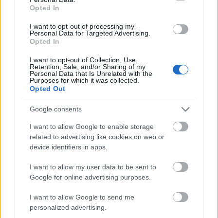
bejelentheti, ha illegálisan lerakott hulladékot lát.
Opted In
I want to opt-out of processing my
Personal Data for Targeted Advertising.
Lomtalanítás áprilisban Salgótarjánban
Opted In
2016.03.30
I want to opt-out of Collection, Use,
Retention, Sale, and/or Sharing of my
A VGÜ Nonprofit Kft. tavaszváró lomtalanítási akciót szervez
Personal Data that Is Unrelated with the
áprilisban Salgótarjánban.
Purposes for which it was collected.
Opted Out
Google consents
1
I want to allow Google to enable storage
related to advertising like cookies on web or
device identifiers in apps.
HÍRLEVÉL
I want to allow my user data to be sent to
Google for online advertising purposes.
Név
I want to allow Google to send me
personalized advertising.
E-mail cím