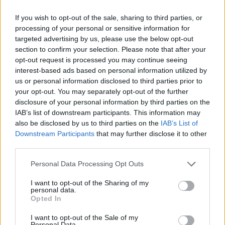
If you wish to opt-out of the sale, sharing to third parties, or
Megkezdődött a Tisztítsuk meg az országot program
processing of your personal or sensitive information for
a Dél-Dunántúlon
targeted advertising by us, please use the below opt-out
section to confirm your selection. Please note that after your
2020.11.15
opt-out request is processed you may continue seeing
interest-based ads based on personal information utilized by
Helyi hírek
us or personal information disclosed to third parties prior to
your opt-out. You may separately opt-out of the further
disclosure of your personal information by third parties on the
IAB’s list of downstream participants. This information may
also be disclosed by us to third parties on the
IAB’s List of
Downstream Participants
that may further disclose it to other
third parties.
Please note that this website/app uses one or more Google
Personal Data Processing Opt Outs
services and may gather and store information including but
not limited to your visit or usage behaviour. You may click to
I want to opt-out of the Sharing of my
personal data.
grant or deny consent to Google and its third-party tags to
Opted In
use your data for below specified purposes in below Google
A projekt kapcsán mindenki segítségére számítanak. Így
consent section.
I want to opt-out of the Sale of my
például a HulladékRadar applikáción keresztül bárki könnyedén
Personal Data.