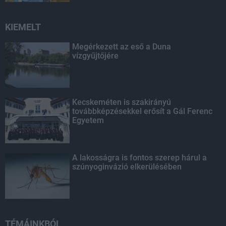
KIEMELT
Megérkezett az eső a Duna
vízgyűjtőjére
Kecskeméten is szakirányú
továbbképzésekkel erősít a Gál Ferenc
Egyetem
A lakosságra is fontos szerep hárul a
szúnyoginvázió elkerülésében
TÉMÁINKBÓL