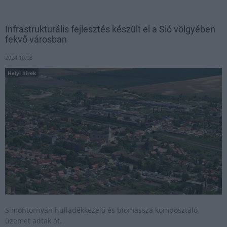
Infrastrukturális fejlesztés készült el a Sió völgyében
fekvő városban
2024.10.03
Helyi hírek
Simontornyán hulladékkezelő és biomassza komposztáló
üzemet adtak át.