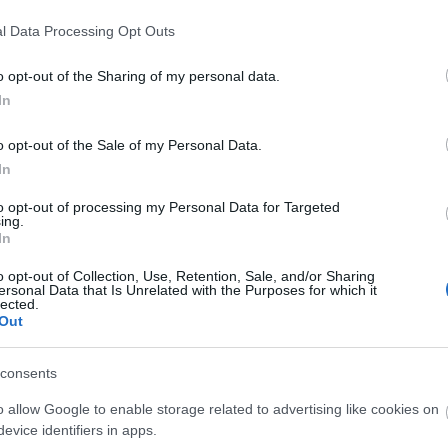
l Data Processing Opt Outs
o opt-out of the Sharing of my personal data.
In
o opt-out of the Sale of my Personal Data.
In
to opt-out of processing my Personal Data for Targeted
ing.
In
O
o opt-out of Collection, Use, Retention, Sale, and/or Sharing
K
ersonal Data that Is Unrelated with the Purposes for which it
lected.
e
Out
K
j
f
consents
o allow Google to enable storage related to advertising like cookies on
O
evice identifiers in apps.