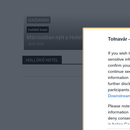
GAZDASÁG
hollókő hotel
Márciusban nyit a Hotel Hollókő
Tolnavár 
2015.10.07
If you wish 
sensitive in
HOLLÓKŐ HOTEL
confirm you
continue se
information 
further disc
participants
Downstream 
Please note
information 
deny consent
in below Go