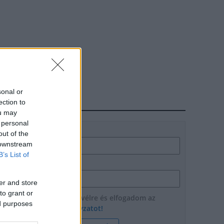
sonal or
ection to
HÍRLEVÉL
ou may
 personal
Név
out of the
 downstream
B’s List of
E-mail cím
er and store
to grant or
Feliratkozom a hírlevélre és elfogadom az
ed purposes
adatvédelmi szabályzatot!