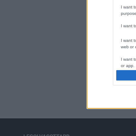
I want t
purpose
I want 
I want t
web or d
I want t
or app.
I want t
I want t
authenti