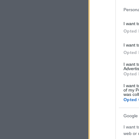
Persona
I want t
Opted 
I want t
Opted 
I want 
Advertis
Opted 
I want t
of my P
was col
Opted 
Google 
I want t
web or d