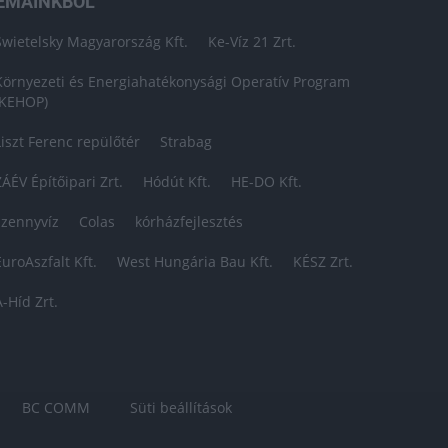
ÉMÁINKBÓL
Swietelsky Magyarország Kft.
Ke-Víz 21 Zrt.
Környezeti és Energiahatékonysági Operatív Program
(KEHOP)
Liszt Ferenc repülőtér
Strabag
ZÁÉV Építőipari Zrt.
Hódút Kft.
HE-DO Kft.
szennyvíz
Colas
kórházfejlesztés
EuroAszfalt Kft.
West Hungária Bau Kft.
KÉSZ Zrt.
A-Híd Zrt.
BC COMM
Süti beállítások