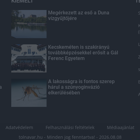
KIEMELT
T
Megérkezett az eső a Duna
vízgyűjtőjére
Kecskeméten is szakirányú
továbbképzésekkel erősít a Gál
Ferenc Egyetem
A lakosságra is fontos szerep
a
hárul a szúnyoginvázió
elkerülésében
Adatvédelem
Felhasználási feltételek
Médiaajánlat
tolnavar.hu - Minden jog fenntartva! - 2026.08.08