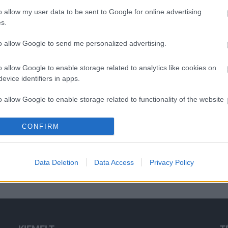
o allow my user data to be sent to Google for online advertising
s.
to allow Google to send me personalized advertising.
O
o allow Google to enable storage related to analytics like cookies on
evice identifiers in apps.
o allow Google to enable storage related to functionality of the website
CONFIRM
o allow Google to enable storage related to personalization.
o allow Google to enable storage related to security, including
Data Deletion
Data Access
Privacy Policy
cation functionality and fraud prevention, and other user protection.