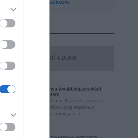
FELIRATKOZÁS
LEGFRISSEBB
Országos hírek
MEGÉRKEZETT AZ ESŐ A DUNA
VÍZGYŰJTŐJÉRE
rszágos hírek
ecskeméten is szakirányú továbbképzésekkel
rősít a Gál Ferenc Egyetem
iemelt fontosságú a Gál Ferenc Egyetem számára a
övőbe mutató szakmai felkészültség átadása, a
olyamatos szakmai fejlődés támogatása.
rszágos hírek