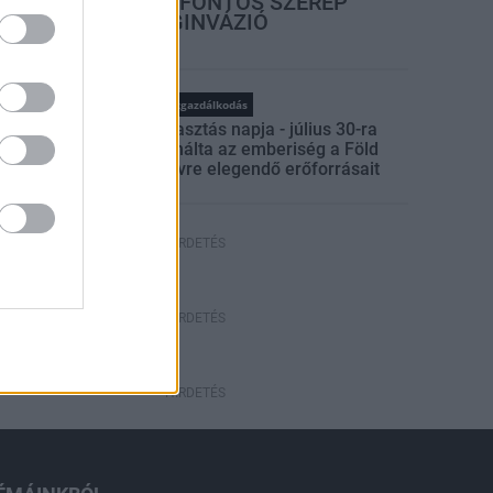
A LAKOSSÁGRA IS FONTOS SZEREP
HÁRUL A SZÚNYOGINVÁZIÓ
ELKERÜLÉSÉBEN
rszágos hírek
WWF
vízgazdálkodás
Túlfogyasztás napja - július 30-ra
felhasználta az emberiség a Föld
egész évre elegendő erőforrásait
HIRDETÉS
HIRDETÉS
HIRDETÉS