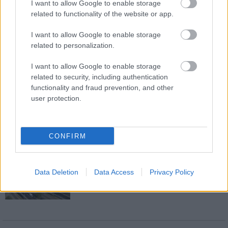
I want to allow Google to enable storage
related to functionality of the website or app.
I want to allow Google to enable storage
Új gyalogosátkelők és jelzőlámpás
related to personalization.
csomópont épül Angyalföldön
I want to allow Google to enable storage
related to security, including authentication
functionality and fraud prevention, and other
user protection.
Másfélszeresére bővítik
Hódmezővásárhely jó hírű református
iskoláját
CONFIRM
Látványos építési szakasz indult be a
Flórián téri felüljárón
Data Deletion
Data Access
Privacy Policy