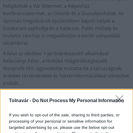
Felújították a Vár éttermet, a Képesház
konferenciatermet, az Oskolát és a Guzsalyosházat. Az
újonnan megvásárolt épületekben kapott helyet a
Gazduram sajtboltja és a Kalácsos. Palóc műhely és
mulatós táncház is megvalósításra került színpaddal,
vásártérrel.
A falut az október 1-jei bokrétaavató alkalmával
Kelecsényi Péter, a Hollókő Világörökségkezelő
Nonprofit Kht. ügyvezetője mutatta be a társaságnak,
érdekes történetekkel és háttérinformációkkal színesítve
a sétát.
Forrás: Turizmus.com
Tolnavár -
Do Not Process My Personal Information
GALÉRIA
If you wish to opt-out of the sale, sharing to third parties, or
processing of your personal or sensitive information for
targeted advertising by us, please use the below opt-out