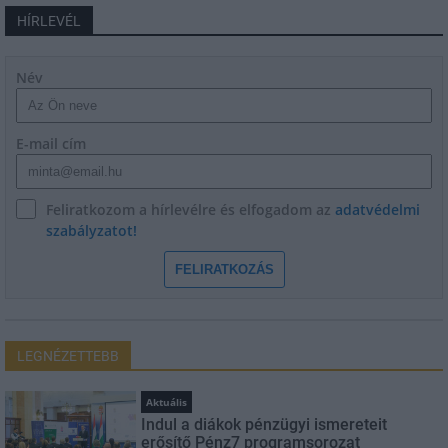
HÍRLEVÉL
Név
E-mail cím
Feliratkozom a hírlevélre és elfogadom az
adatvédelmi
szabályzatot!
FELIRATKOZÁS
LEGNÉZETTEBB
Aktuális
Indul a diákok pénzügyi ismereteit
erősítő Pénz7 programsorozat