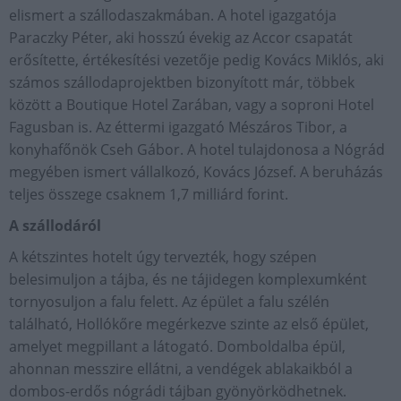
elismert a szállodaszakmában. A hotel igazgatója
Paraczky Péter, aki hosszú évekig az Accor csapatát
erősítette, értékesítési vezetője pedig Kovács Miklós, aki
számos szállodaprojektben bizonyított már, többek
között a Boutique Hotel Zarában, vagy a soproni Hotel
Fagusban is. Az éttermi igazgató Mészáros Tibor, a
konyhafőnök Cseh Gábor. A hotel tulajdonosa a Nógrád
megyében ismert vállalkozó, Kovács József. A beruházás
teljes összege csaknem 1,7 milliárd forint.
A szállodáról
A kétszintes hotelt úgy tervezték, hogy szépen
belesimuljon a tájba, és ne tájidegen komplexumként
tornyosuljon a falu felett. Az épület a falu szélén
található, Hollókőre megérkezve szinte az első épület,
amelyet megpillant a látogató. Domboldalba épül,
ahonnan messzire ellátni, a vendégek ablakaikból a
dombos-erdős nógrádi tájban gyönyörködhetnek.