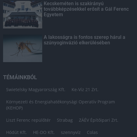
Kecskeméten is szakirányú
továbbképzésekkel erősít a Gál Ferenc
Egyetem
A lakosságra is fontos szerep hárul a
szúnyoginvázió elkerülésében
TÉMÁINKBÓL
Swietelsky Magyarország Kft.
Ke-Víz 21 Zrt.
Környezeti és Energiahatékonysági Operatív Program
(KEHOP)
Liszt Ferenc repülőtér
Strabag
ZÁÉV Építőipari Zrt.
Hódút Kft.
HE-DO Kft.
szennyvíz
Colas