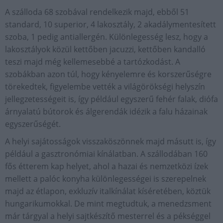
A szálloda 68 szobával rendelkezik majd, ebből 51
standard, 10 superior, 4 lakosztály, 2 akadálymentesített
szoba, 1 pedig antiallergén. Különlegesség lesz, hogy a
lakosztályok közül kettőben jacuzzi, kettőben kandalló
teszi majd még kellemesebbé a tartózkodást. A
szobákban azon túl, hogy kényelemre és korszerűségre
törekedtek, figyelembe vették a világörökségi helyszín
jellegzetességeit is, így például egyszerű fehér falak, diófa
árnyalatú bútorok és álgerendák idézik a falu házainak
egyszerűségét.
A helyi sajátosságok visszaköszönnek majd másutt is, így
például a gasztronómiai kínálatban. A szállodában 160
fős étterem kap helyet, ahol a hazai és nemzetközi ízek
mellett a palóc konyha különlegességei is szerepelnek
majd az étlapon, exkluzív italkínálat kíséretében, köztük
hungarikumokkal. De mint megtudtuk, a menedzsment
már tárgyal a helyi sajtkészítő mesterrel és a pékséggel