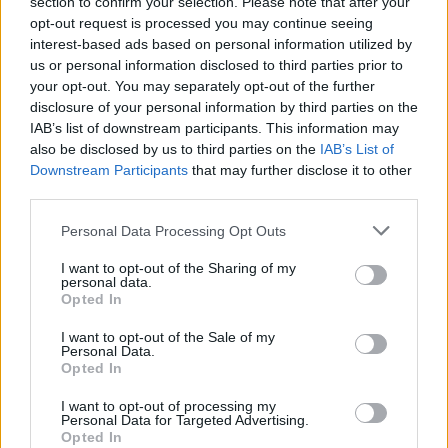
section to confirm your selection. Please note that after your
opt-out request is processed you may continue seeing
interest-based ads based on personal information utilized by
us or personal information disclosed to third parties prior to
your opt-out. You may separately opt-out of the further
disclosure of your personal information by third parties on the
IAB’s list of downstream participants. This information may
also be disclosed by us to third parties on the
IAB’s List of
Gazdaság
hollókő hotel
Downstream Participants
that may further disclose it to other
third parties.
Please note that this website/app uses one or more Google
Personal Data Processing Opt Outs
services and may gather and store information including but
not limited to your visit or usage behaviour. You may click to
I want to opt-out of the Sharing of my
personal data.
grant or deny consent to Google and its third-party tags to
AJÁNLJUK MÉG
Opted In
use your data for below specified purposes in below Google
consent section.
I want to opt-out of the Sale of my
Personal Data.
Opted In
MAGYAR ÉPÍTŐK
I want to opt-out of processing my
Personal Data for Targeted Advertising.
Opted In
Aktuális