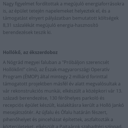
Nagy figyelmet fordítottak a megújuló energiaforrásokra
is, az épület tetején napelemeket helyeztek el, és a
támogatást elnyert pályázatban bemutatott költségek
8,31 százalékát megújuló energia-hasznosító
berendezések teszik ki.
Hollókő, az ékszerdoboz
A Nógrád megyei faluban a "Próbáljon szerencsét
Hollókőn!" című, az Észak-magyarországi Operatív
Program (ÉMOP) által mintegy 2 milliárd forinttal
támogatott projektben másfél év alatt megvalósultak a
vár rekonstrukciós munkái, elkészült a középkori vár 13.
századi berendezése, 130 férőhelyes parkoló és
recepciós épület készült, kialakításra került a Holló Jankó
mesejátszótér. Az újfalu és Ófalu határán fészert,
pihenőhelyet és pinceházat építettek, aszfaltozták a
közterületeket, elkészült a Pajtaárok szabadtéri színpad.