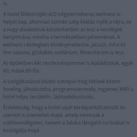
is.
A hotel földszintjén 420 négyzetméteres wellness is
helyet kap, ahonnan szintén szép kilátás nyílik a tájra, és
a nagy ablakoknak köszönhetően az lesz a vendégek
benyomása, mintha a természetben pihennének. A
wellness-részlegben élménymedence, jacuzzi, infra és
finn szauna, gőzkabin, szolárium, fitneszterem is lesz.
Az épületben két rendezvénytermet is kialakítottak, egyik
60, másik 80 fős.
A szolgáltatások között szerepel még többek között
bowling, játszószoba, programszervezés, ingyenes WIFI a
hotel teljes területén, laptopkölcsönzés.
Érdekesség, hogy a hotel saját kerékpárkölcsönzőt és
szervizt is üzemeltet majd, amely nemcsak a
szállóvendégeket, hanem a faluba látogató turistákat is
kiszolgálja majd.