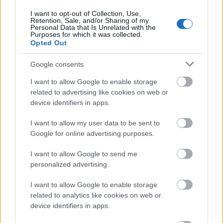
I want to opt-out of Collection, Use,
Retention, Sale, and/or Sharing of my
Personal Data that Is Unrelated with the
Purposes for which it was collected.
Opted Out
Google consents
I want to allow Google to enable storage
related to advertising like cookies on web or
device identifiers in apps.
I want to allow my user data to be sent to
Tata
műemlékfelújítás
műemlék
restaurálás
Google for online advertising purposes.
Történelmi táj, amelynek minden köve mesél –
megújul a tatai Angolkert
I want to allow Google to send me
personalized advertising.
A projekt részeként megújulnak a területen található
műemlékek, köztük a különleges Műromok, valamint a közeli
I want to allow Google to enable storage
Várkanyarban álló Nepomuki Szent János híd és szobor is.
related to analytics like cookies on web or
device identifiers in apps.
M1 bővítés: már zajlik a teljesen új
Bicske Kelet csomópont építése