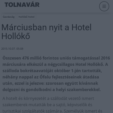
Gazdaság
hollókő hotel
Márciusban nyit a Hotel
Hollókő
2015.10.07. 05:08
Összesen 476 millió forintos uniós támogatással 2016
márciusára elkészül a négycsillagos Hotel Hollókő. A
szálloda bokrétaavatóját október 1-jén tartották,
néhány nappal az Ófalu fejlesztéseinek átadása
után, ezzel is jelezve: szorosan együtt kívánnak
dolgozni és gondolkodni a helyi szakemberekkel.
A hotelt és környezetét a szállodát vezető ismert
szakemberek mutatták be a sajtó, képviselők és
turisztikai szolgáltatók számára. Személyük ismert és