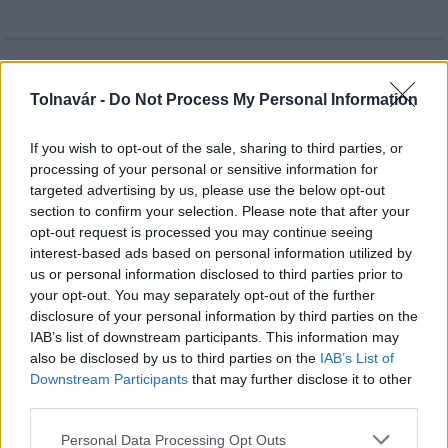
HÍRLEVÉL
Tolnavár -
Do Not Process My Personal Information
Név
If you wish to opt-out of the sale, sharing to third parties, or
processing of your personal or sensitive information for
targeted advertising by us, please use the below opt-out
E-mail cím
section to confirm your selection. Please note that after your
opt-out request is processed you may continue seeing
interest-based ads based on personal information utilized by
Feliratkozom a hírlevélre és elfogadom az
adatvédelmi
us or personal information disclosed to third parties prior to
szabályzatot!
your opt-out. You may separately opt-out of the further
disclosure of your personal information by third parties on the
FELIRATKOZÁS
IAB’s list of downstream participants. This information may
also be disclosed by us to third parties on the
IAB’s List of
Downstream Participants
that may further disclose it to other
third parties.
LEGFRISSEBB
Please note that this website/app uses one or more Google
Personal Data Processing Opt Outs