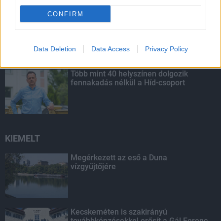
CONFIRM
Budapest-Pécs, Budapest-Szolnok:
gyorsabb és biztonságosabb lett a vasút
Data Deletion
Data Access
Privacy Policy
Több mint 40 helyszínen dolgozik
fennakadás nélkül a Híd-csoport
KIEMELT
Megérkezett az eső a Duna
vízgyűjtőjére
Kecskeméten is szakirányú
továbbképzésekkel erősít a Gál Ferenc