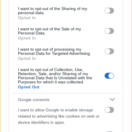
services and may gather and store information including but
Országos hírek
Duna
hőség
not limited to your visit or usage behaviour. You may click to
I want to opt-out of the Sharing of my
Megérkezett az eső a Duna
personal data.
grant or deny consent to Google and its third-party tags to
vízgyűjtőjére
Opted In
use your data for below specified purposes in below Google
consent section.
I want to opt-out of the Sale of my
Personal Data.
Opted In
Országos hírek
I want to opt-out of processing my
KECSKEMÉTEN IS SZAKIRÁNYÚ
Personal Data for Targeted Advertising.
TOVÁBBKÉPZÉSEKKEL ERŐSÍT A GÁL FERENC
Opted In
EGYETEM
I want to opt-out of Collection, Use,
Retention, Sale, and/or Sharing of my
Personal Data that Is Unrelated with the
Országos hírek
Purposes for which it was collected.
Opted Out
A lakosságra is fontos szerep hárul a szúnyoginvázió
elkerülésében
Folytatódik a szúnyogírtás szerte az országban. Az ázsiai
Google consents
tigrisszúnyog a vízhiány ellenére is talál szaporodási helyet a
I want to allow Google to enable storage
vödrökben, gyermekjátékokban.
related to advertising like cookies on web or
device identifiers in apps.
Országos hírek