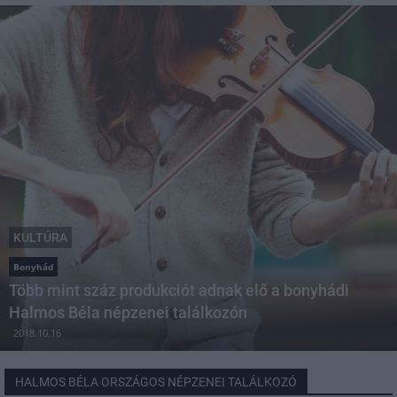
KULTÚRA
Bonyhád
Több mint száz produkciót adnak elő a bonyhádi
Halmos Béla népzenei találkozón
2018.10.16
HALMOS BÉLA ORSZÁGOS NÉPZENEI TALÁLKOZÓ