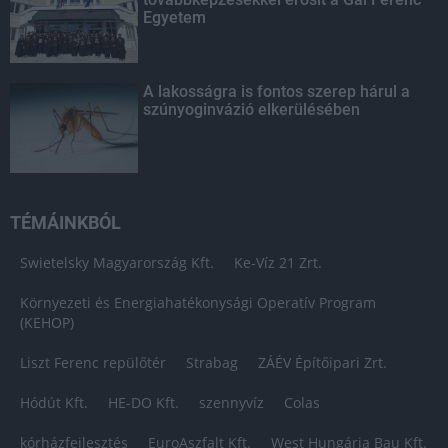
Egyetem
A lakosságra is fontos szerep hárul a
szúnyoginvázió elkerülésében
TÉMÁINKBÓL
Swietelsky Magyarország Kft.
Ke-Víz 21 Zrt.
Környezeti és Energiahatékonysági Operatív Program
(KEHOP)
Liszt Ferenc repülőtér
Strabag
ZÁÉV Építőipari Zrt.
Hódút Kft.
HE-DO Kft.
szennyvíz
Colas
kórházfejlesztés
EuroAszfalt Kft.
West Hungária Bau Kft.