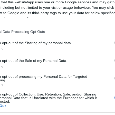
 that this website/app uses one or more Google services and may gath
Hatalmas lavinát indított el a gyönki diákok
including but not limited to your visit or usage behaviour. You may click 
produkciója
 to Google and its third-party tags to use your data for below specifi
ogle consent section.
2017.03.02
Két nap alatt több mint 300 ezren a látták azt a videót,
l Data Processing Opt Outs
amelyet Schuster Lóránt, a P. Mobil vezetője osztott
meg Facebook-oldalán. A felvételen a gyönki általános
o opt-out of the Sharing of my personal data.
iskola gyermekkórusa és a nekik vezénylő kórusvezető
In
Häuszer Beáta látható, amint A Zöld, a Bíbor és a Fekete
című számot adják elő.
o opt-out of the Sale of my Personal Data.
In
O
Gyönk is rendelkezik települési
to opt-out of processing my Personal Data for Targeted
mentőszervezettel
ing.
In
2016.11.29
o opt-out of Collection, Use, Retention, Sale, and/or Sharing
Helyi hírek
ersonal Data that Is Unrelated with the Purposes for which it
O
lected.
Out