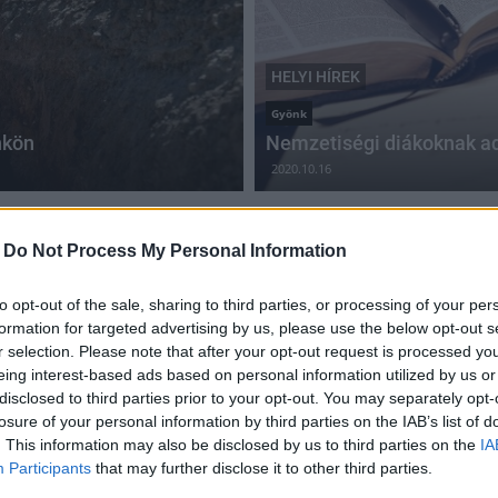
HELYI HÍREK
Gyönk
nkön
Nemzetiségi diákoknak ad
2020.10.16
-
Do Not Process My Personal Information
to opt-out of the sale, sharing to third parties, or processing of your per
Háromszáz gyereknek kezdődött új
formation for targeted advertising by us, please use the below opt-out s
tornateremben az év Gyönkön
r selection. Please note that after your opt-out request is processed y
eing interest-based ads based on personal information utilized by us or
2018.09.05
disclosed to third parties prior to your opt-out. You may separately opt-
A társadalmi felelősségvállalásra komoly gondot fordító
losure of your personal information by third parties on the IAB’s list of
Duna Aszfalt 21,5 millió forintot adományozott az
. This information may also be disclosed by us to third parties on the
IA
iskolának, amely egy híres gyerekkórust is kinevelt.
Participants
that may further disclose it to other third parties.