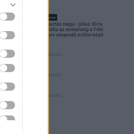
Országos hírek
Túlfogyasztás napja - július 30-ra
felhasználta az emberiség a Föld
egész évre elegendő erőforrásait
HIRDETÉS
HIRDETÉS
HIRDETÉS