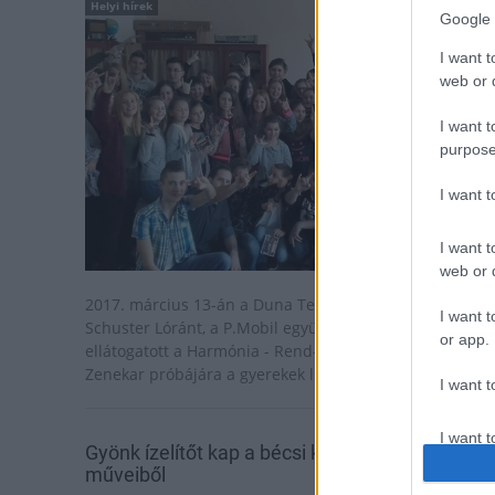
Helyi hírek
Google 
I want t
web or d
I want t
purpose
I want 
I want t
web or d
2017. március 13-án a Duna Televízió, valamint
I want t
Schuster Lóránt, a P.Mobil együttes vezetője is
or app.
ellátogatott a Harmónia - Rend-Band Gyermekkórus &
Zenekar próbájára a gyerekek legnagyobb örömére.
I want t
I want t
Gyönk ízelítőt kap a bécsi klasszikusok
authenti
műveiből