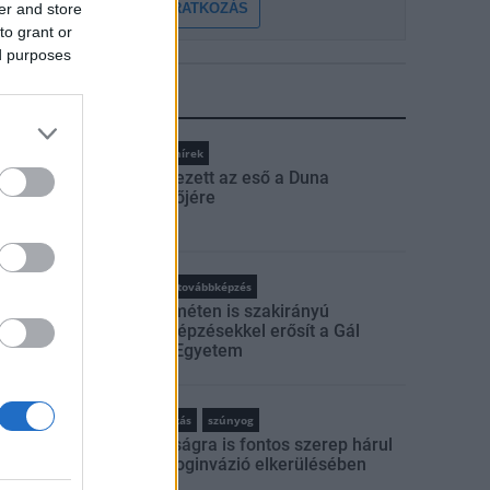
FELIRATKOZÁS
er and store
to grant or
ed purposes
LEGFRISSEBB
Országos hírek
Megérkezett az eső a Duna
vízgyűjtőjére
rszágos hírek
oktatás
továbbképzés
Kecskeméten is szakirányú
továbbképzésekkel erősít a Gál
Ferenc Egyetem
rszágos hírek
szúnyogirtás
szúnyog
A lakosságra is fontos szerep hárul
a szúnyoginvázió elkerülésében