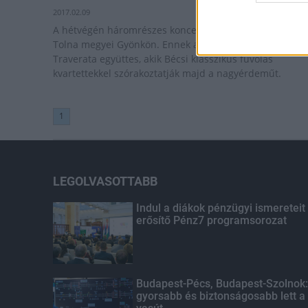
2017.02.09
A hétvégén háromrészes koncertsorozat kezdődik a
Tolna megyei Gyönkön. Ennek alkalmából lép fel a
Traverata együttes, akik Bécsi klasszikus fuvolás
kvartettekkel szórakoztatják majd a nagyérdeműt.
1
LEGOLVASOTTABB
Indul a diákok pénzügyi ismereteit
erősítő Pénz7 programsorozat
Budapest-Pécs, Budapest-Szolnok:
gyorsabb és biztonságosabb lett a