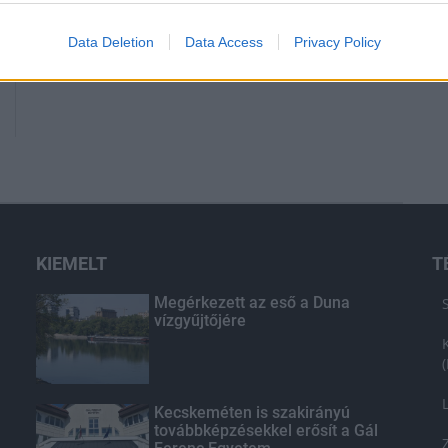
Data Deletion
Data Access
Privacy Policy
KIEMELT
T
Megérkezett az eső a Duna
vízgyűjtőjére
Kecskeméten is szakirányú
továbbképzésekkel erősít a Gál