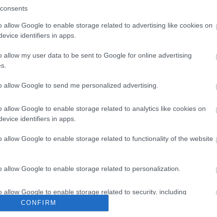
consents
o allow Google to enable storage related to advertising like cookies on
evice identifiers in apps.
o allow my user data to be sent to Google for online advertising
s.
to allow Google to send me personalized advertising.
Gyakorlatot tartott a Gyönki Települési Mentőcsoport a
napokban. A gyakorlaton nemzeti minősítést szereztek
o allow Google to enable storage related to analytics like cookies on
a sikeresen végrehajtott feladatok alapján.
evice identifiers in apps.
o allow Google to enable storage related to functionality of the website
o allow Google to enable storage related to personalization.
o allow Google to enable storage related to security, including
cation functionality and fraud prevention, and other user protection.
CONFIRM