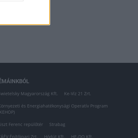
ÉMÁINKBÓL
Swietelsky Magyarország Kft.
Ke-Víz 21 Zrt.
Környezeti és Energiahatékonysági Operatív Program
(KEHOP)
Liszt Ferenc repülőtér
Strabag
ZÁÉV Építőipari Zrt.
Hódút Kft.
HE-DO Kft.