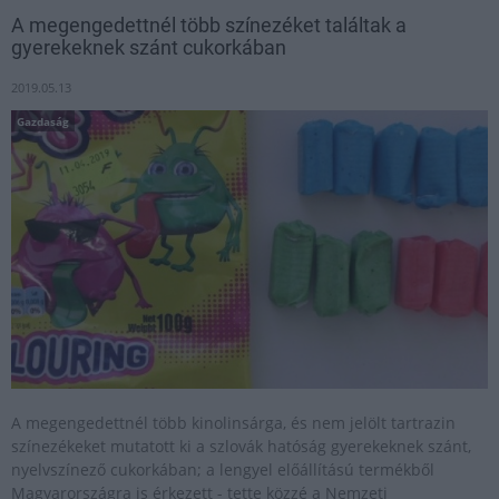
A megengedettnél több színezéket találtak a
gyerekeknek szánt cukorkában
2019.05.13
Gazdaság
A megengedettnél több kinolinsárga, és nem jelölt tartrazin
színezékeket mutatott ki a szlovák hatóság gyerekeknek szánt,
nyelvszínező cukorkában; a lengyel előállítású termékből
Magyarországra is érkezett - tette közzé a Nemzeti