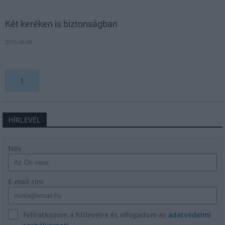
Két keréken is biztonságban
2016.06.06
1
HÍRLEVÉL
Név
E-mail cím
Feliratkozom a hírlevélre és elfogadom az
adatvédelmi