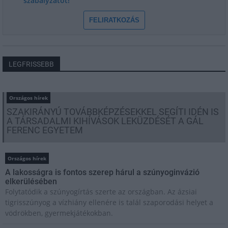
szabályzatot!
FELIRATKOZÁS
LEGFRISSEBB
Országos hírek
SZAKIRÁNYÚ TOVÁBBKÉPZÉSEKKEL SEGÍTI IDÉN IS
A TÁRSADALMI KIHÍVÁSOK LEKÜZDÉSÉT A GÁL
FERENC EGYETEM
Országos hírek
A lakosságra is fontos szerep hárul a szúnyoginvázió
elkerülésében
Folytatódik a szúnyogírtás szerte az országban. Az ázsiai
tigrisszúnyog a vízhiány ellenére is talál szaporodási helyet a
vödrökben, gyermekjátékokban.