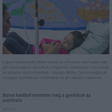
A gyermekek között jobban terjed az influenza, mert egész nap
zárt közösségben vannak és a higiéniás szabályokat sem tartják
be annyira, mint a felnőttek - mondta Müller Cecília megbízott
országos tisztifőorvos csütörtökön az M1 aktuális csatornán.
Biztos halálból mentette meg a gyerkőcöt az
automata
2017.11.21