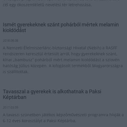
cél egy ökoszemléletű nevelési tér létrehozása.
Ismét gyerekeknek szánt pohárból mértek melamin
kioldódást
2018.08.08
A Nemzeti Élelmiszerlánc-biztonsági Hivatal (Nébih) a RASFF
rendszeren keresztül értesült arról, hogy gyerekeknek szánt,
kínai „bambusz” pohárból mért melamin kioldódást a szlovén
hatóság július közepén. A kifogásolt termékből Magyarországra
is szállítottak.
Tavasszal a gyerekek is alkothatnak a Paksi
Képtárban
2017.03.09
A tavaszi szünetben játékos képzőművészeti programra hívják a
6-12 éves korosztályt a Paksi Képtárba.