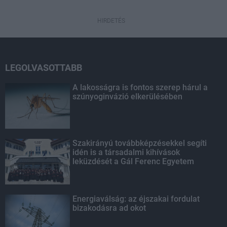
HIRDETÉS
LEGOLVASOTTABB
A lakosságra is fontos szerep hárul a
szúnyoginvázió elkerülésében
Szakirányú továbbképzésekkel segíti
idén is a társadalmi kihívások
leküzdését a Gál Ferenc Egyetem
Energiaválság: az éjszakai fordulat
bizakodásra ad okot