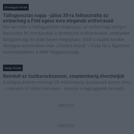
Országos hírek
Túlfogyasztás napja - július 30-ra felhasználta az
emberiség a Föld egész évre elegendő erőforrásait
Ma van idén a túlfogyasztás világnapja: az emberiség eddigre
használta fel mindazokat a természeti erőforrásokat, amelyeket
bolygónk egy év alatt képes megújítani. Ettől a naptól kezdve
ökológiai értelemben már „hitelből élünk” – hívta fel a figyelmet
közleményében a WWF Magyarország.
Helyi hírek
Beindult az őszibarackszezon, szeptemberig élvezhetjük
A világon évente mintegy 25 millió tonna őszibarack terem, Kína
- csaknem 17 millió tonnával - messze a legnagyobb termelő.
HIRDETÉS
HIRDETÉS