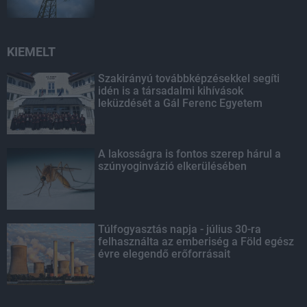
KIEMELT
Szakirányú továbbképzésekkel segíti
idén is a társadalmi kihívások
leküzdését a Gál Ferenc Egyetem
A lakosságra is fontos szerep hárul a
szúnyoginvázió elkerülésében
Túlfogyasztás napja - július 30-ra
felhasználta az emberiség a Föld egész
évre elegendő erőforrásait