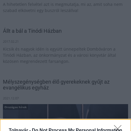
A hihetetlen felvétel azt is megmutatja, mi az, amit soha nem
szabad elkövetni egy buszról leszállva!
Állt a bál a Tinódi Házban
2017.02.21
Kicsik és nagyok idén is együtt ünnepeltek Dombóváron a
Tinódi Házban, az önkormányzat és a városi könyvtár által
közösen megrendezett farsangon.
Mélyszegénységben élő gyerekeknek gyűjt az
evangélikus egyház
2021.12.07
Országos hírek
Tolnavár -
Do Not Process My Personal Information