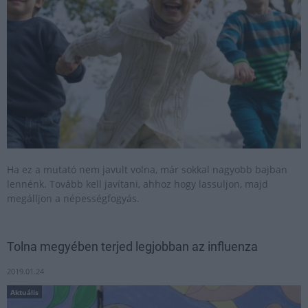
Ha ez a mutató nem javult volna, már sokkal nagyobb bajban
lennénk. Tovább kell javítani, ahhoz hogy lassuljon, majd
megálljon a népességfogyás.
Tolna megyében terjed legjobban az influenza
2019.01.24
Aktuális