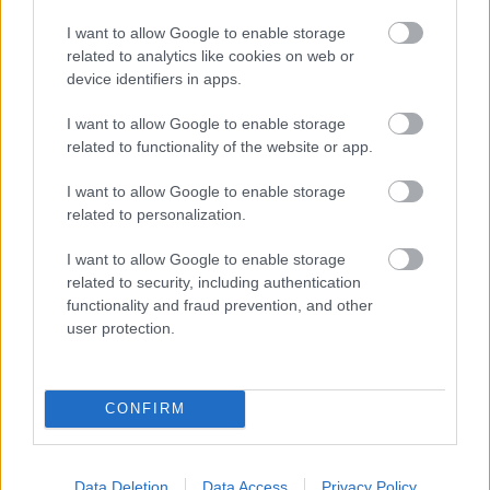
I want to allow Google to enable storage
related to analytics like cookies on web or
device identifiers in apps.
I want to allow Google to enable storage
related to functionality of the website or app.
I want to allow Google to enable storage
related to personalization.
I want to allow Google to enable storage
A kutatások szerint a gyerekek egyharmada úgy megy iskolába,
related to security, including authentication
hogy nem reggelizik - mondta Antal Emese dietetikus péntek
functionality and fraud prevention, and other
reggel az M1 aktuális csatornán.
user protection.
Augusztus végéig tovább vonatozhatnak a gyerekek
CONFIRM
a Kajla útlevéllel
2019.08.02
Data Deletion
Data Access
Privacy Policy