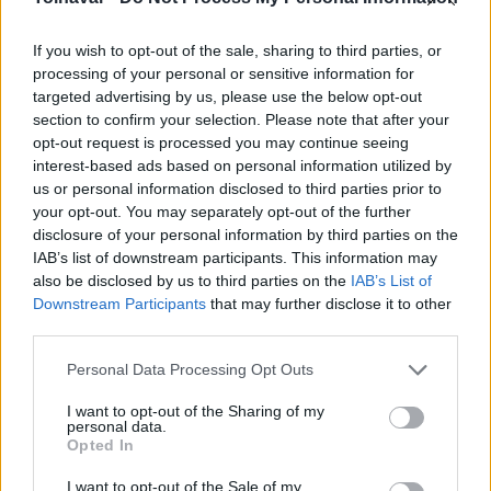
If you wish to opt-out of the sale, sharing to third parties, or
processing of your personal or sensitive information for
targeted advertising by us, please use the below opt-out
section to confirm your selection. Please note that after your
opt-out request is processed you may continue seeing
interest-based ads based on personal information utilized by
us or personal information disclosed to third parties prior to
Az evangélikus egyház - csatlakozva az akcióhoz - országos
your opt-out. You may separately opt-out of the further
gyűjtést hirdet az ötletadó, mélyszegénységben élő
disclosure of your personal information by third parties on the
nagycserkeszi és olcsvai gyerekek javára.
IAB’s list of downstream participants. This information may
also be disclosed by us to third parties on the
IAB’s List of
Downstream Participants
that may further disclose it to other
third parties.
A gyerekekre külön figyelni kell
Please note that this website/app uses one or more Google
2020.04.28
Personal Data Processing Opt Outs
services and may gather and store information including but
Aktuális
not limited to your visit or usage behaviour. You may click to
I want to opt-out of the Sharing of my
personal data.
grant or deny consent to Google and its third-party tags to
Opted In
use your data for below specified purposes in below Google
consent section.
I want to opt-out of the Sale of my