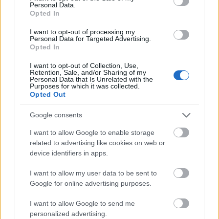
Personal Data.
Opted In
I want to opt-out of processing my
Personal Data for Targeted Advertising.
Opted In
I want to opt-out of Collection, Use,
Retention, Sale, and/or Sharing of my
Personal Data that Is Unrelated with the
Purposes for which it was collected.
Az utóbbi hetekben nőtt a lakástüzek kialakulásának veszélye,
Opted Out
hiszen az emberek nagy része több időt tölt otthonában.
Kiemelt figyelmet kell fordítani a gyerekekre, hiszen ők
Google consents
hajlamosak elbújni a veszély elől, mintsem hogy jelezzék
I want to allow Google to enable storage
hollétüket, ezért egy füsttel telítődött helyiségben nehéz
related to advertising like cookies on web or
megtalálni őket.
device identifiers in apps.
I want to allow my user data to be sent to
A gyerekek egyharmada nem reggelizik
Google for online advertising purposes.
2020.02.21
I want to allow Google to send me
Aktuális
personalized advertising.