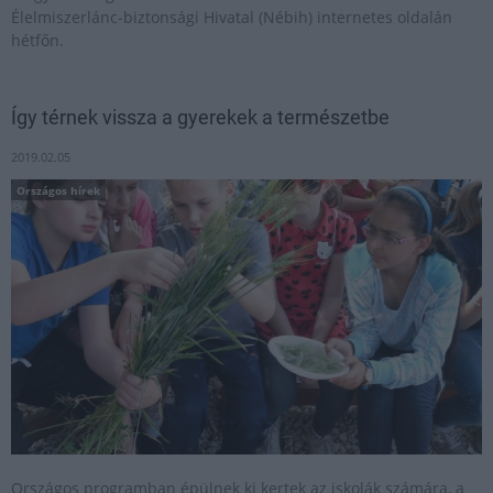
Élelmiszerlánc-biztonsági Hivatal (Nébih) internetes oldalán
hétfőn.
Így térnek vissza a gyerekek a természetbe
2019.02.05
Országos hírek
Országos programban épülnek ki kertek az iskolák számára, a