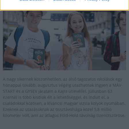
Aktuális
A nagy sikernek köszönhetően, az alsó tagozatos iskolások egy
hónappal tovább, augusztus végéig utazhatnak ingyen a MÁV-
START és a GYSEV járatain a Kajla útlevéllel. Júliusban 63
ezernél is több kisdiák élt a lehetőséggel, és indult el, a
családokkal közösen, a kíváncsi magyar vizsla kölyök nyomában.
Ezeknek az utazásoknak az össztávolsága közel 5,8 millió
kilométer volt, ami az átlagos Föld-Hold távolság tizenötszöröse.