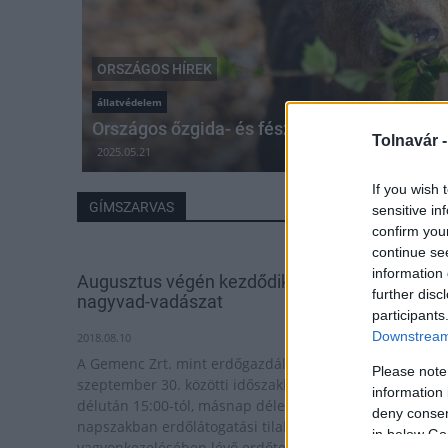
ORSZÁGOS HÍREK
állatvédelem
Országos őzgida- és fészekaljmentési akció
Tolnavár 
2025.05.21
If you wish 
GÍMSZARVAS
sensitive in
confirm you
continue se
information 
Augusztus végén kezdődik Gemencben a
further disc
nagyvad-vadászat
participants
Downstream 
2018.08.10
A Gemenc Zrt. mint erdőgazdálkodó augusztus 27. -
Please note
szeptember 30. közötti időszakban, minden nap
information 
délután 15:00-tól, másnap délelőtt 09:00 óra közötti
deny consent
napszakban erdőlátogatási tilalmat rendel el a
in below Go
vagyonkezelésében lévő erdőterület térképen jelölt