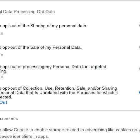
l Data Processing Opt Outs
o opt-out of the Sharing of my personal data.
In
o opt-out of the Sale of my Personal Data.
In
to opt-out of processing my Personal Data for Targeted
ing.
In
O
o opt-out of Collection, Use, Retention, Sale, and/or Sharing
ersonal Data that Is Unrelated with the Purposes for which it
A
lected.
s
Out
F
á
consents
s
o allow Google to enable storage related to advertising like cookies on
evice identifiers in apps.