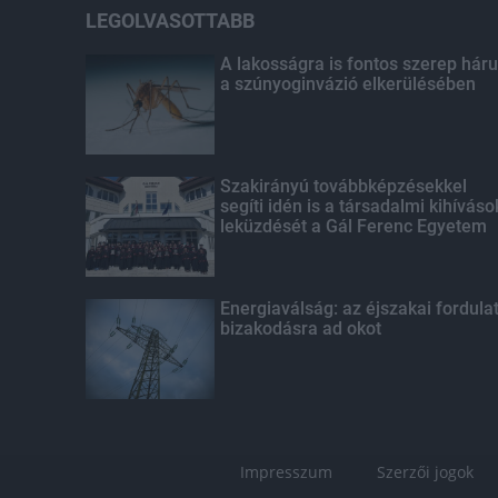
LEGOLVASOTTABB
A lakosságra is fontos szerep háru
a szúnyoginvázió elkerülésében
Szakirányú továbbképzésekkel
segíti idén is a társadalmi kihíváso
leküzdését a Gál Ferenc Egyetem
Energiaválság: az éjszakai fordula
bizakodásra ad okot
Impresszum
Szerzői jogok