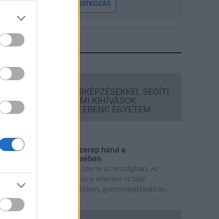
FELIRATKOZÁS
LEGFRISSEBB
Országos hírek
SZAKIRÁNYÚ TOVÁBBKÉPZÉSEKKEL SEGÍTI
IDÉN IS A TÁRSADALMI KIHÍVÁSOK
LEKÜZDÉSÉT A GÁL FERENC EGYETEM
rszágos hírek
 lakosságra is fontos szerep hárul a
zúnyoginvázió elkerülésében
olytatódik a szúnyogírtás szerte az országban. Az
zsiai tigrisszúnyog a vízhiány ellenére is talál
zaporodási helyet a vödrökben, gyermekjátékokban.