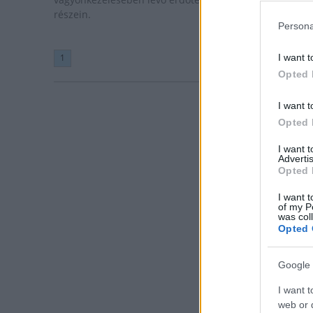
részein.
Persona
I want t
1
Opted 
I want t
Opted 
I want 
Advertis
Opted 
I want t
of my P
was col
Opted 
Google 
I want t
web or d