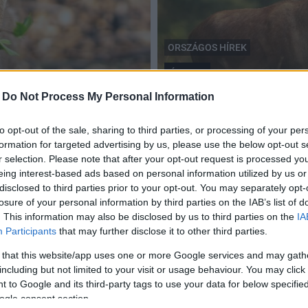
ORSZÁGOS HÍREK
gímszarvas
program indul
Megkezdődött a szarvasná
-
Do Not Process My Personal Information
2024.08.29
to opt-out of the sale, sharing to third parties, or processing of your per
formation for targeted advertising by us, please use the below opt-out s
r selection. Please note that after your opt-out request is processed y
eing interest-based ads based on personal information utilized by us or
disclosed to third parties prior to your opt-out. You may separately opt-
Gímszarvast pusztított három nógrádi férfi
losure of your personal information by third parties on the IAB’s list of
. This information may also be disclosed by us to third parties on the
IA
2016.01.21
Participants
that may further disclose it to other third parties.
 that this website/app uses one or more Google services and may gath
including but not limited to your visit or usage behaviour. You may click 
 to Google and its third-party tags to use your data for below specifi
ogle consent section.