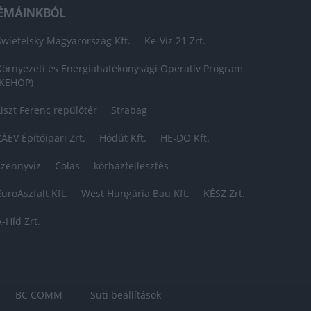
ÉMÁINKBÓL
Swietelsky Magyarország Kft.
Ke-Víz 21 Zrt.
Környezeti és Energiahatékonysági Operatív Program
(KEHOP)
Liszt Ferenc repülőtér
Strabag
ZÁÉV Építőipari Zrt.
Hódút Kft.
HE-DO Kft.
szennyvíz
Colas
kórházfejlesztés
EuroAszfalt Kft.
West Hungária Bau Kft.
KÉSZ Zrt.
A-Híd Zrt.
BC COMM
Süti beállítások