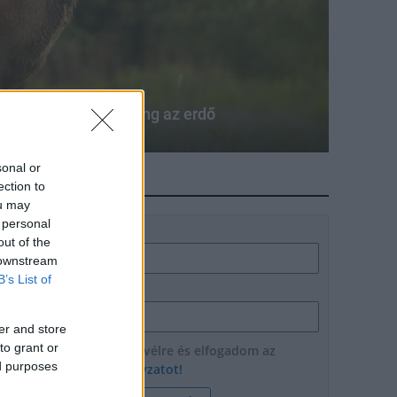
sz, országszerte zeng az erdő
sonal or
HÍRLEVÉL
ection to
ou may
 personal
Név
out of the
 downstream
B’s List of
E-mail cím
er and store
to grant or
Feliratkozom a hírlevélre és elfogadom az
ed purposes
adatvédelmi szabályzatot!