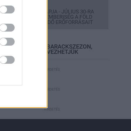
Országos hírek
TÚLFOGYASZTÁS NAPJA - JÚLIUS 30-RA
FELHASZNÁLTA AZ EMBERISÉG A FÖLD
EGÉSZ ÉVRE ELEGENDŐ ERŐFORRÁSAIT
elyi hírek
BEINDULT AZ ŐSZIBARACKSZEZON,
SZEPTEMBERIG ÉLVEZHETJÜK
HIRDETÉS
HIRDETÉS
HIRDETÉS