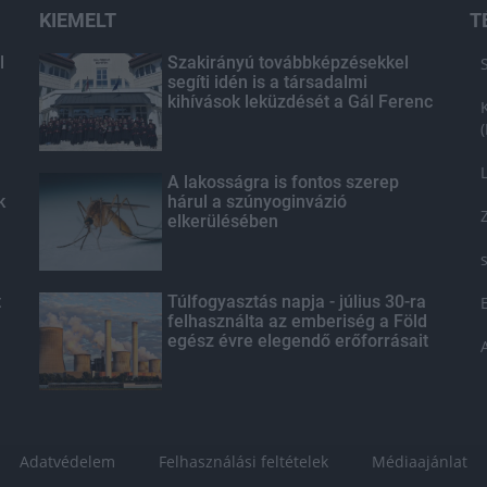
KIEMELT
T
l
Szakirányú továbbképzésekkel
segíti idén is a társadalmi
kihívások leküzdését a Gál Ferenc
Egyetem
A lakosságra is fontos szerep
k
hárul a szúnyoginvázió
elkerülésében
t
Túlfogyasztás napja - július 30-ra
felhasználta az emberiség a Föld
egész évre elegendő erőforrásait
Adatvédelem
Felhasználási feltételek
Médiaajánlat