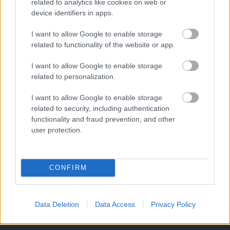
related to analytics like cookies on web or
Országos hírek
device identifiers in apps.
Túlfogyasztás napja - július 30-ra
felhasználta az emberiség a Föld egész
I want to allow Google to enable storage
évre elegendő erőforrásait
related to functionality of the website or app.
I want to allow Google to enable storage
Helyi hírek
related to personalization.
Beindult az őszibarackszezon,
szeptemberig élvezhetjük
I want to allow Google to enable storage
related to security, including authentication
functionality and fraud prevention, and other
user protection.
HIRDETÉS
CONFIRM
HIRDETÉS
HIRDETÉS
Data Deletion
Data Access
Privacy Policy