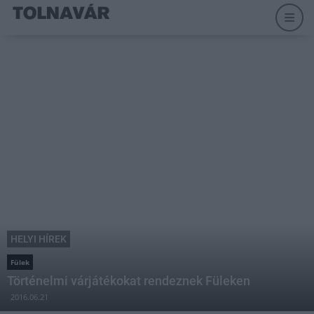
HELYI HÍREK
Fülek
Történelmi várjátékokat rendeznek Füleken
2016.06.21