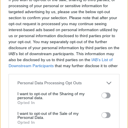
A Füleki Városi Művelődési Központ első ízben rendezi meg A
processing of your personal or sensitive information for
táncművészet világnapja című műsorát szombaton.
targeted advertising by us, please use the below opt-out
section to confirm your selection. Please note that after your
opt-out request is processed you may continue seeing
interest-based ads based on personal information utilized by
A magyar kultúra napja - Füleken is ünnepelnek
us or personal information disclosed to third parties prior to
your opt-out. You may separately opt-out of the further
2016.01.14
disclosure of your personal information by third parties on the
IAB’s list of downstream participants. This information may
also be disclosed by us to third parties on the
IAB’s List of
1
Downstream Participants
that may further disclose it to other
third parties.
Please note that this website/app uses one or more Google
Personal Data Processing Opt Outs
HÍRLEVÉL
services and may gather and store information including but
not limited to your visit or usage behaviour. You may click to
I want to opt-out of the Sharing of my
personal data.
grant or deny consent to Google and its third-party tags to
Név
Opted In
use your data for below specified purposes in below Google
consent section.
I want to opt-out of the Sale of my
Personal Data.
E-mail cím
Opted In