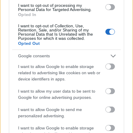
I want to opt-out of processing my
Personal Data for Targeted Advertising.
Feliratkozom a hírlevélre és elfogadom az
adatvédelmi
Opted In
szabályzatot!
I want to opt-out of Collection, Use,
Retention, Sale, and/or Sharing of my
FELIRATKOZÁS
Personal Data that Is Unrelated with the
Purposes for which it was collected.
Opted Out
Google consents
LEGFRISSEBB
I want to allow Google to enable storage
Országos hírek
related to advertising like cookies on web or
KECSKEMÉTEN IS SZAKIRÁNYÚ
device identifiers in apps.
TOVÁBBKÉPZÉSEKKEL ERŐSÍT A GÁL FERENC
EGYETEM
I want to allow my user data to be sent to
Google for online advertising purposes.
Országos hírek
I want to allow Google to send me
A LAKOSSÁGRA IS FONTOS SZEREP HÁRUL A
personalized advertising.
SZÚNYOGINVÁZIÓ ELKERÜLÉSÉBEN
I want to allow Google to enable storage