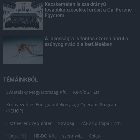
Kecskeméten is szakirányú
továbbképzésekkel erősít a Gál Ferenc
Egyetem
A lakosságra is fontos szerep hárul a
szúnyoginvázió elkerülésében
TÉMÁINKBÓL
Swietelsky Magyarország Kft.
Ke-Víz 21 Zrt.
Környezeti és Energiahatékonysági Operatív Program
(KEHOP)
Liszt Ferenc repülőtér
Strabag
ZÁÉV Építőipari Zrt.
Hódút Kft.
HE-DO Kft.
szennyvíz
Colas