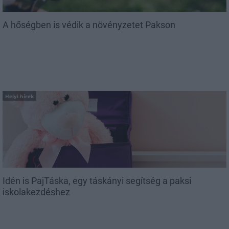
A hőségben is védik a növényzetet Pakson
Helyi hírek
Idén is PajTáska, egy táskányi segítség a paksi
iskolakezdéshez