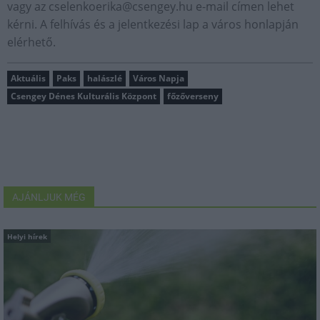
vagy az
cselenkoerika@csengey.hu
e-mail címen lehet
kérni. A felhívás és a jelentkezési lap a város honlapján
elérhető.
Aktuális
Paks
halászlé
Város Napja
Csengey Dénes Kulturális Központ
főzőverseny
AJÁNLJUK MÉG
Helyi hírek