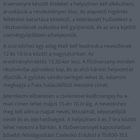
A versenyre készült ételeket a helyszínen kell elkészíteni,
árusításuk a rendezvényen tilos. Az alapvető higiénés
feltételek betartása kötelező, a keletkezett hulladékot a
résztvevőknek zsákokba kell gyűjteniük, és az arra kijelölt
szemétgyűjtőkben elhelyezniük.
A zsűrizéshez egy adag ételt kell leadniuk a nevezőknek
12 és 13 óra között a nagysátorban. Az
eredményhirdetés 13.30-kor lesz. A főzőverseny minden
résztvevője ajándékot kap, és az első három helyezettet
díjazzák. A győztes vándorserleget vehet át, valamint
megkapja a Paks halászléfőző mestere címet.
Jelentkezni előzetesen a
cselenkoerika@csengey.hu
e-
mail címen lehet május 15-én 16 óráig. A nevezéshez
meg kell adni a csapat nevét, létszámát, képviselőjük
nevét és és elérhetőségeit. A helyszínen 6 és 7 óra között
lehet nevezni a Bárkán. A főzőversennyel kapcsolatban
bővebb felvilágosítást Cselenkó Erikától a 75/830-353