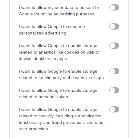
csomópont épül Angyalföldön
I want to allow my user data to be sent to
Google for online advertising purposes.
I want to allow Google to send me
Másfélszeresére bővítik
personalized advertising.
Hódmezővásárhely jó hírű református
iskoláját
I want to allow Google to enable storage
related to analytics like cookies on web or
device identifiers in apps.
Látványos építési szakasz indult be a
Flórián téri felüljárón
I want to allow Google to enable storage
related to functionality of the website or app.
I want to allow Google to enable storage
Paks II.: Mit jelent az 5. blokk új
related to personalization.
mérföldköve a felülvizsgálat
árnyékában?
I want to allow Google to enable storage
related to security, including authentication
functionality and fraud prevention, and other
user protection.