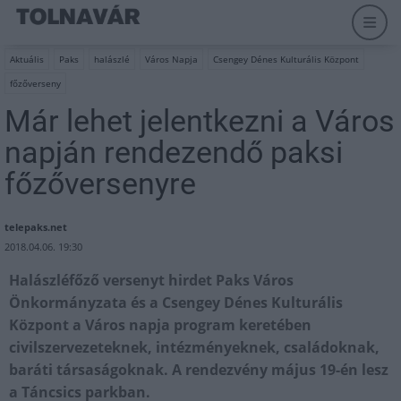
Aktuális
Paks
halászlé
Város Napja
Csengey Dénes Kulturális Központ
főzőverseny
Már lehet jelentkezni a Város
napján rendezendő paksi
főzőversenyre
telepaks.net
2018.04.06. 19:30
Halászléfőző versenyt hirdet Paks Város
Önkormányzata és a Csengey Dénes Kulturális
Központ a Város napja program keretében
civilszervezeteknek, intézményeknek, családoknak,
baráti társaságoknak. A rendezvény május 19-én lesz
a Táncsics parkban.