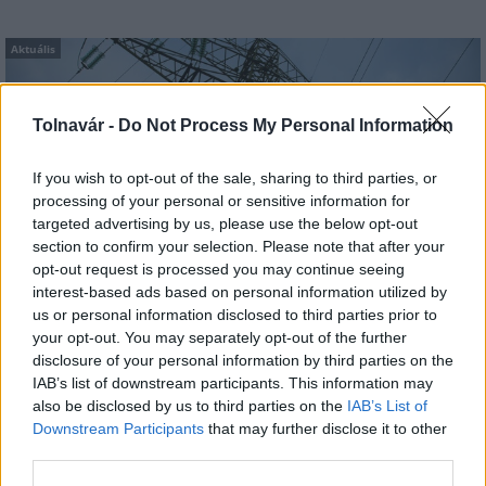
Aktuális
Tolnavár -
Do Not Process My Personal Information
If you wish to opt-out of the sale, sharing to third parties, or
processing of your personal or sensitive information for
targeted advertising by us, please use the below opt-out
Energiaválság: az éjszakai fordulat bizakodásra ad okot
section to confirm your selection. Please note that after your
opt-out request is processed you may continue seeing
interest-based ads based on personal information utilized by
us or personal information disclosed to third parties prior to
your opt-out. You may separately opt-out of the further
disclosure of your personal information by third parties on the
IAB’s list of downstream participants. This information may
also be disclosed by us to third parties on the
IAB’s List of
MAGYAR ÉPÍTŐK
Downstream Participants
that may further disclose it to other
third parties.
Útépítés