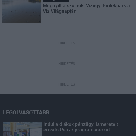
Megnyílt a szolnoki Vízügyi Emlékpark a
Víz Világnapján
HIRDETÉS
HIRDETÉS
HIRDETÉS
LEGOLVASOTTABB
Indul a diákok pénzügyi ismereteit
erősítő Pénz7 programsorozat