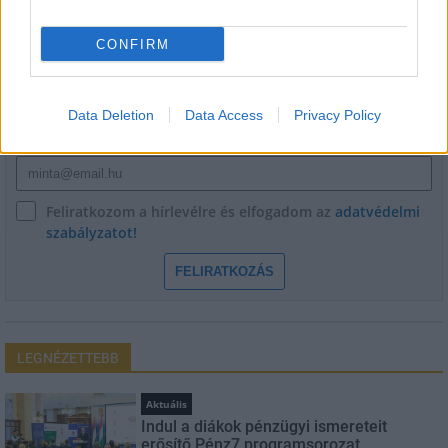
HÍRLEVÉL
CONFIRM
Név
Data Deletion
Data Access
Privacy Policy
E-mail cím
Feliratkozom a hírlevélre és elfogadom az
adatvédelmi
szabályzatot!
FELIRATKOZÁS
LEGNÉZETTEBB
Aktuális
Indul a diákok pénzügyi ismereteit
erősítő Pénz7 programsorozat