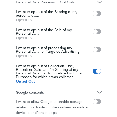
Please note that this website/app uses one or more Google
Personal Data Processing Opt Outs
services and may gather and store information including but
not limited to your visit or usage behaviour. You may click to
I want to opt-out of the Sharing of my
personal data.
grant or deny consent to Google and its third-party tags to
Opted In
use your data for below specified purposes in below Google
consent section.
I want to opt-out of the Sale of my
Personal Data.
Opted In
I want to opt-out of processing my
Personal Data for Targeted Advertising.
Opted In
I want to opt-out of Collection, Use,
autópálya
útépítés
M1-es autópálya
Bicske
Retention, Sale, and/or Sharing of my
Personal Data that Is Unrelated with the
M1 bővítés: már zajlik a teljesen új Bicske Kelet
Purposes for which it was collected.
csomópont építése
Opted Out
Tizenegy meglévő csomópontot korszerűsít és négy új,
Google consents
különszintű csomópontot hoz létre az MKIF az M1-es
bővítésénél.
I want to allow Google to enable storage
related to advertising like cookies on web or
Új gyalogosátkelők és jelzőlámpás
device identifiers in apps.