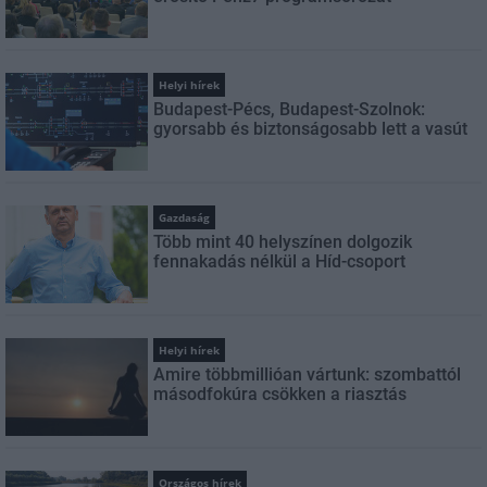
Helyi hírek
Budapest-Pécs, Budapest-Szolnok:
gyorsabb és biztonságosabb lett a vasút
Gazdaság
Több mint 40 helyszínen dolgozik
fennakadás nélkül a Híd-csoport
Helyi hírek
Amire többmillióan vártunk: szombattól
másodfokúra csökken a riasztás
Országos hírek