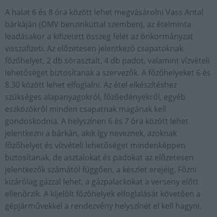
A halat 6 és 8 óra között lehet megvásárolni Vass Antal
bárkáján (OMV benzinkúttal szemben), az ételminta
leadásakor a kifizetett összeg felét az önkormányzat
visszafizeti. Az előzetesen jelentkező csapatoknak
főzőhelyet, 2 db sörasztalt, 4 db padot, valamint vízvételi
lehetőséget biztosítanak a szervezők. A főzőhelyeket 6 és
8.30 között lehet elfoglalni. Az étel elkészítéshez
szükséges alapanyagokról, főzőedényekről, egyéb
eszközökről minden csapatnak magának kell
gondoskodnia. A helyszínen 6 és 7 óra között lehet
jelentkezni a bárkán, akik így neveznek, azoknak
főzőhelyet és vízvételi lehetőséget mindenképpen
biztosítanak, de asztalokat és padokat az előzetesen
jelentkezők számától függően, a készlet erejéig. Főzni
kizárólag gázzal lehet, a gázpalackokat a verseny előtt
ellenőrzik. A kijelölt főzőhelyek elfoglalását követően a
gépjárművekkel a rendezvény helyszínét el kell hagyni.