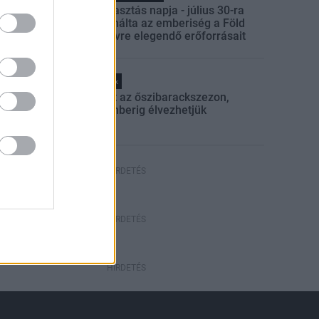
Túlfogyasztás napja - július 30-ra
felhasználta az emberiség a Föld
egész évre elegendő erőforrásait
Helyi hírek
Beindult az őszibarackszezon,
szeptemberig élvezhetjük
HIRDETÉS
HIRDETÉS
HIRDETÉS