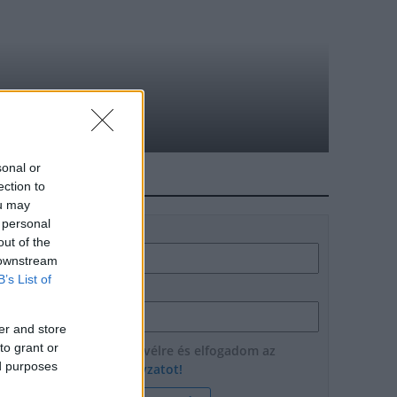
állítása Szekszárdon
sonal or
HÍRLEVÉL
ection to
ou may
 personal
Név
out of the
 downstream
B’s List of
E-mail cím
er and store
to grant or
Feliratkozom a hírlevélre és elfogadom az
ed purposes
adatvédelmi szabályzatot!