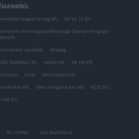
ÉMÁINKBÓL
Swietelsky Magyarország Kft.
Ke-Víz 21 Zrt.
Környezeti és Energiahatékonysági Operatív Program
(KEHOP)
Liszt Ferenc repülőtér
Strabag
ZÁÉV Építőipari Zrt.
Hódút Kft.
HE-DO Kft.
szennyvíz
Colas
kórházfejlesztés
EuroAszfalt Kft.
West Hungária Bau Kft.
KÉSZ Zrt.
A-Híd Zrt.
BC COMM
Süti beállítások