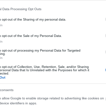
l Data Processing Opt Outs
o opt-out of the Sharing of my personal data.
In
O
o opt-out of the Sale of my Personal Data.
S
In
t
E
to opt-out of processing my Personal Data for Targeted
K
ing.
j
In
f
o opt-out of Collection, Use, Retention, Sale, and/or Sharing
ersonal Data that Is Unrelated with the Purposes for which it
lected.
Out
consents
o allow Google to enable storage related to advertising like cookies on
evice identifiers in apps.
O