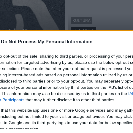
KULTÚRA
tani Tolna Megye
vándorkiállítás
Fogyatékossággal élők ki
-
Do Not Process My Personal Information
2016.05.02
to opt-out of the sale, sharing to third parties, or processing of your per
formation for targeted advertising by us, please use the below opt-out s
r selection. Please note that after your opt-out request is processed y
eing interest-based ads based on personal information utilized by us or
disclosed to third parties prior to your opt-out. You may separately opt-
losure of your personal information by third parties on the IAB’s list of
. This information may also be disclosed by us to third parties on the
IA
Participants
that may further disclose it to other third parties.
 that this website/app uses one or more Google services and may gath
including but not limited to your visit or usage behaviour. You may click 
 to Google and its third-party tags to use your data for below specifi
ogle consent section.