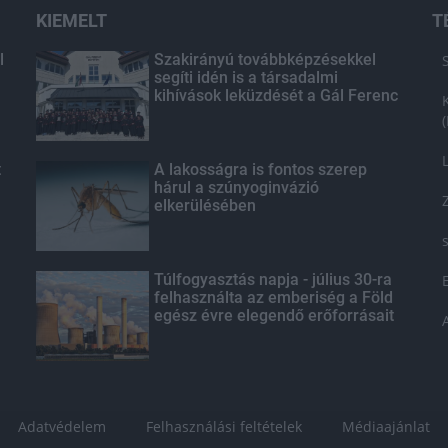
KIEMELT
T
l
Szakirányú továbbképzésekkel
segíti idén is a társadalmi
kihívások leküzdését a Gál Ferenc
Egyetem
t
A lakosságra is fontos szerep
hárul a szúnyoginvázió
elkerülésében
Túlfogyasztás napja - július 30-ra
felhasználta az emberiség a Föld
egész évre elegendő erőforrásait
Adatvédelem
Felhasználási feltételek
Médiaajánlat