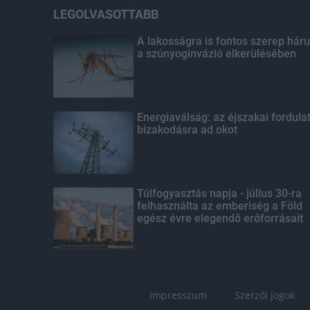
LEGOLVASOTTABB
A lakosságra is fontos szerep háru
a szúnyoginvázió elkerülésében
Energiaválság: az éjszakai fordula
bizakodásra ad okot
Túlfogyasztás napja - július 30-ra
felhasználta az emberiség a Föld
egész évre elegendő erőforrásait
Impresszum
Szerzői jogok