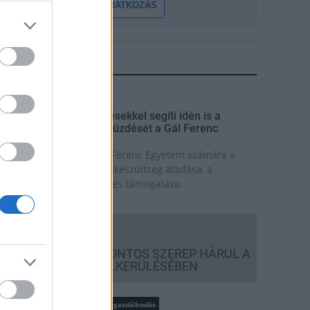
FELIRATKOZÁS
LEGFRISSEBB
rszágos hírek
zakirányú továbbképzésekkel segíti idén is a
ársadalmi kihívások leküzdését a Gál Ferenc
gyetem
iemelt fontosságú a Gál Ferenc Egyetem számára a
övőbe mutató szakmai felkészültség átadása, a
olyamatos szakmai fejlődés támogatása.
Országos hírek
A LAKOSSÁGRA IS FONTOS SZEREP HÁRUL A
SZÚNYOGINVÁZIÓ ELKERÜLÉSÉBEN
rszágos hírek
WWF
vízgazdálkodás