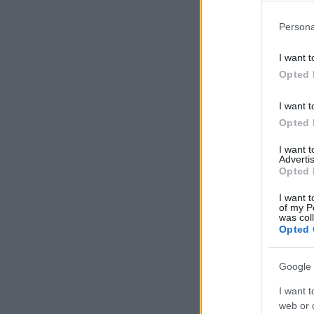
Persona
I want t
Opted 
I want t
Opted 
I want 
Advertis
Opted 
I want t
of my P
was col
Opted 
Google 
I want t
web or d