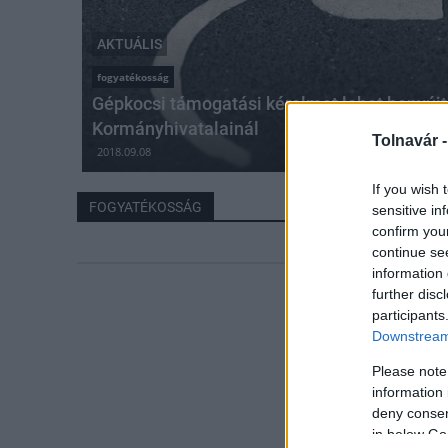
AKTUÁLIS
fogyatékosság
Gépkocsi támogatási kérelmet lehet benyúj
Kormányhivatalainál
Tolnavár 
2018.09.08
If you wish 
FOGYATÉKOSSÁG
sensitive in
confirm you
continue se
information 
further disc
participants
Downstream 
Please note
information 
deny consent
in below Go