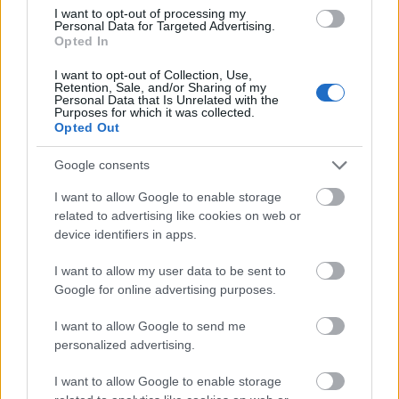
A projekt részeként megújulnak a területen található
I want to opt-out of processing my
műemlékek, köztük a különleges Műromok, valamint a közeli
Personal Data for Targeted Advertising.
Várkanyarban álló Nepomuki Szent János híd és szobor is.
Opted In
I want to opt-out of Collection, Use,
M1 bővítés: már zajlik a teljesen új
Retention, Sale, and/or Sharing of my
Bicske Kelet csomópont építése
Personal Data that Is Unrelated with the
Purposes for which it was collected.
Opted Out
Google consents
Új gyalogosátkelők és jelzőlámpás
csomópont épül Angyalföldön
I want to allow Google to enable storage
related to advertising like cookies on web or
device identifiers in apps.
I want to allow my user data to be sent to
Másfélszeresére bővítik
Google for online advertising purposes.
Hódmezővásárhely jó hírű református
iskoláját
I want to allow Google to send me
personalized advertising.
Látványos építési szakasz indult be a
I want to allow Google to enable storage
Flórián téri felüljárón