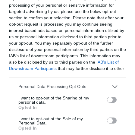
processing of your personal or sensitive information for
targeted advertising by us, please use the below opt-out
MAGYAR ÉPÍTŐK
section to confirm your selection. Please note that after your
opt-out request is processed you may continue seeing
interest-based ads based on personal information utilized by
Aktuális
us or personal information disclosed to third parties prior to
your opt-out. You may separately opt-out of the further
disclosure of your personal information by third parties on the
IAB’s list of downstream participants. This information may
also be disclosed by us to third parties on the
IAB’s List of
Downstream Participants
that may further disclose it to other
third parties.
Please note that this website/app uses one or more Google
Personal Data Processing Opt Outs
services and may gather and store information including but
not limited to your visit or usage behaviour. You may click to
I want to opt-out of the Sharing of my
personal data.
grant or deny consent to Google and its third-party tags to
Opted In
use your data for below specified purposes in below Google
Tata
műemlékfelújítás
műemlék
restaurálás
consent section.
I want to opt-out of the Sale of my
Történelmi táj, amelynek minden köve mesél –
Personal Data.
megújul a tatai Angolkert
Opted In