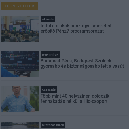
LEGNÉZETTEBB
Aktuális
Indul a diákok pénzügyi ismereteit
erősítő Pénz7 programsorozat
Helyi hírek
Budapest-Pécs, Budapest-Szolnok:
gyorsabb és biztonságosabb lett a vasút
Gazdaság
Több mint 40 helyszínen dolgozik
fennakadás nélkül a Híd-csoport
Országos hírek