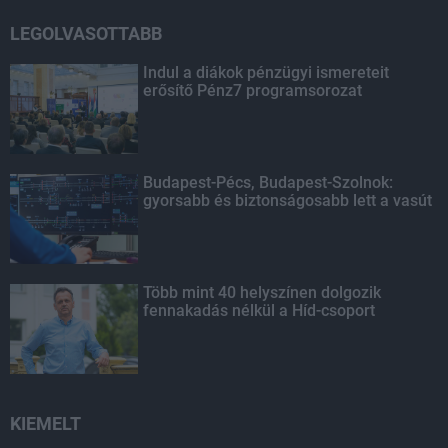
LEGOLVASOTTABB
Indul a diákok pénzügyi ismereteit
erősítő Pénz7 programsorozat
Budapest-Pécs, Budapest-Szolnok:
gyorsabb és biztonságosabb lett a vasút
Több mint 40 helyszínen dolgozik
fennakadás nélkül a Híd-csoport
KIEMELT