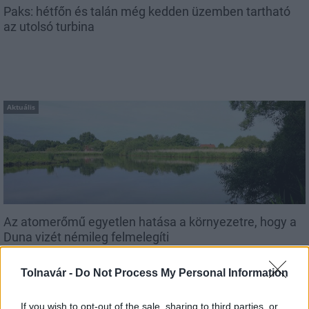
Paks: hétfőn és talán még kedden üzemben tartható
az utolsó turbina
Aktuális
Az atomerőmű egyetlen hatása a környezetre, hogy a
Duna vizét némileg felmelegíti
Tolnavár -
Do Not Process My Personal Information
If you wish to opt-out of the sale, sharing to third parties, or