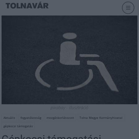
pixabay - illusztráció
Aktuális
fogyatékosság
mozgáskorlátozott
Tolna Megye Kormányhivatal
gépkocsi támogatás
Gépkocsi támogatási