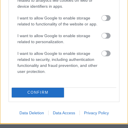
related to analytics like cookies on web or
device identifiers in apps.
I want to allow Google to enable storage
related to functionality of the website or app.
I want to allow Google to enable storage
HÍRLEVÉL
related to personalization.
I want to allow Google to enable storage
Név
related to security, including authentication
functionality and fraud prevention, and other
user protection.
E-mail cím
Feliratkozom a hírlevélre és elfogadom az
adatvédelmi
CONFIRM
szabályzatot!
FELIRATKOZÁS
Data Deletion
Data Access
Privacy Policy