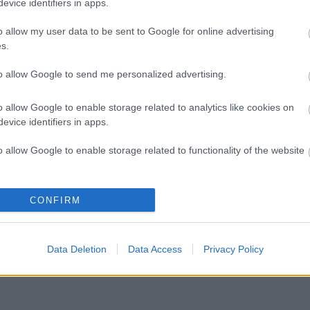
evice identifiers in apps.
M
e
o allow my user data to be sent to Google for online advertising
e
s.
m
m
to allow Google to send me personalized advertising.
k
o allow Google to enable storage related to analytics like cookies on
evice identifiers in apps.
H
o allow Google to enable storage related to functionality of the website
o allow Google to enable storage related to personalization.
CONFIRM
o allow Google to enable storage related to security, including
cation functionality and fraud prevention, and other user protection.
Data Deletion
Data Access
Privacy Policy