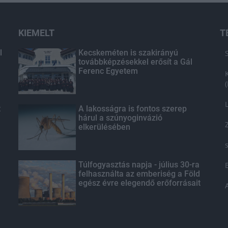
KIEMELT
T
l
Kecskeméten is szakirányú
továbbképzésekkel erősít a Gál
Ferenc Egyetem
t
A lakosságra is fontos szerep
hárul a szúnyoginvázió
elkerülésében
Túlfogyasztás napja - július 30-ra
felhasználta az emberiség a Föld
egész évre elegendő erőforrásait