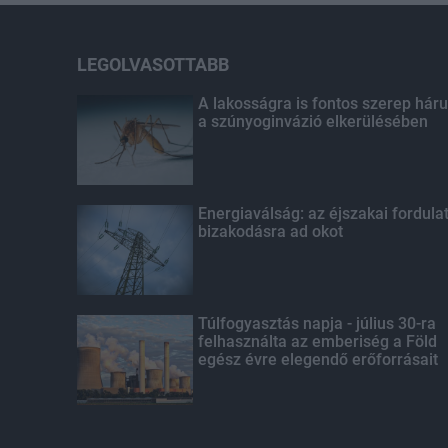
LEGOLVASOTTABB
A lakosságra is fontos szerep háru
a szúnyoginvázió elkerülésében
Energiaválság: az éjszakai fordula
bizakodásra ad okot
Túlfogyasztás napja - július 30-ra
felhasználta az emberiség a Föld
egész évre elegendő erőforrásait