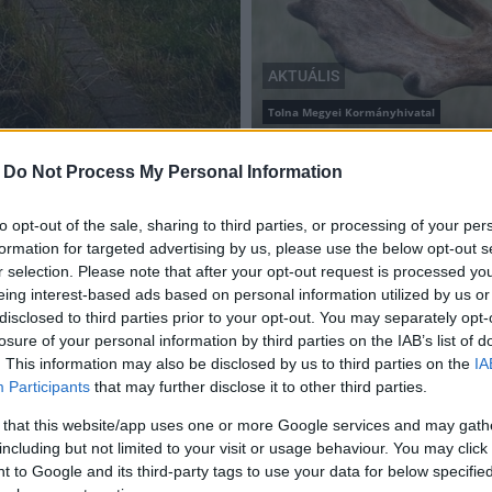
AKTUÁLIS
Tolna Megyei Kormányhivatal
i engedély
Az engedély nélküli aganc
2018.02.06
-
Do Not Process My Personal Information
to opt-out of the sale, sharing to third parties, or processing of your per
formation for targeted advertising by us, please use the below opt-out s
r selection. Please note that after your opt-out request is processed y
eing interest-based ads based on personal information utilized by us or
disclosed to third parties prior to your opt-out. You may separately opt-
losure of your personal information by third parties on the IAB’s list of
. This information may also be disclosed by us to third parties on the
IA
Participants
that may further disclose it to other third parties.
 that this website/app uses one or more Google services and may gath
including but not limited to your visit or usage behaviour. You may click 
 to Google and its third-party tags to use your data for below specifi