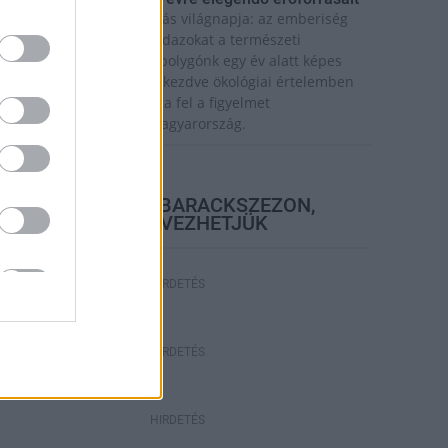
a van idén a túlfogyasztás világnapja: az emberiség
ddigre használta fel mindazokat a természeti
rőforrásokat, amelyeket bolygónk egy év alatt képes
egújítani. Ettől a naptól kezdve ökológiai értelemben
ár „hitelből élünk” – hívta fel a figyelmet
özleményében a WWF Magyarország.
elyi hírek
BEINDULT AZ ŐSZIBARACKSZEZON,
SZEPTEMBERIG ÉLVEZHETJÜK
HIRDETÉS
HIRDETÉS
HIRDETÉS