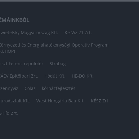
ÉMÁINKBÓL
Swietelsky Magyarország Kft.
Ke-Víz 21 Zrt.
Környezeti és Energiahatékonysági Operatív Program
(KEHOP)
Liszt Ferenc repülőtér
Strabag
ZÁÉV Építőipari Zrt.
Hódút Kft.
HE-DO Kft.
szennyvíz
Colas
kórházfejlesztés
EuroAszfalt Kft.
West Hungária Bau Kft.
KÉSZ Zrt.
A-Híd Zrt.