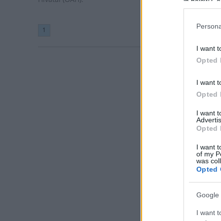
in below Go
Persona
1
I want t
Opted 
I want t
Opted 
I want 
Advertis
Opted 
I want t
of my P
was col
Opted 
Google 
I want t