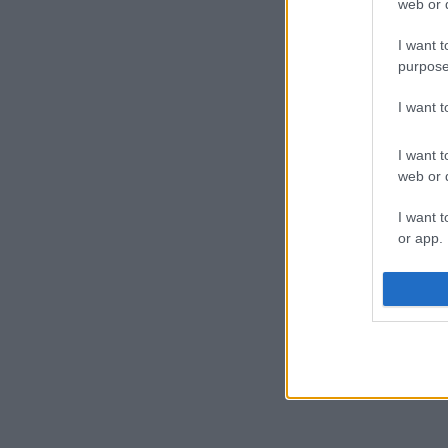
web or d
I want t
purpose
I want 
I want t
web or d
I want t
or app.
I want t
I want t
authenti