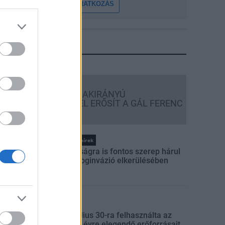
FELIRATKOZÁS
LEGFRISSEBB
Országos hírek
KECSKEMÉTEN IS SZAKIRÁNYÚ
TOVÁBBKÉPZÉSEKKEL ERŐSÍT A GÁL FERENC
EGYETEM
Országos hírek
A lakosságra is fontos szerep hárul
a szúnyoginvázió elkerülésében
rszágos hírek
úlfogyasztás napja - július 30-ra felhasználta az
mberiség a Föld egész évre elegendő erőforrásait