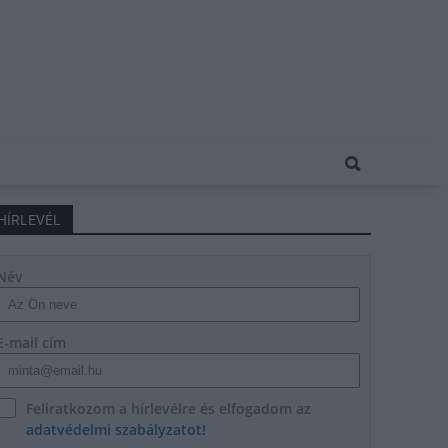
HÍRLEVÉL
Név
E-mail cím
Feliratkozom a hírlevélre és elfogadom az
adatvédelmi szabályzatot!