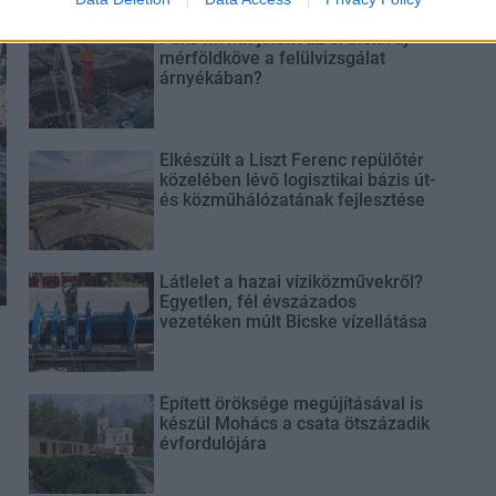
Paks II.: Mit jelent az 5. blokk új
mérföldköve a felülvizsgálat
árnyékában?
Elkészült a Liszt Ferenc repülőtér
közelében lévő logisztikai bázis út-
és közműhálózatának fejlesztése
Látlelet a hazai víziközművekről?
Egyetlen, fél évszázados
vezetéken múlt Bicske vízellátása
Épített öröksége megújításával is
készül Mohács a csata ötszázadik
évfordulójára