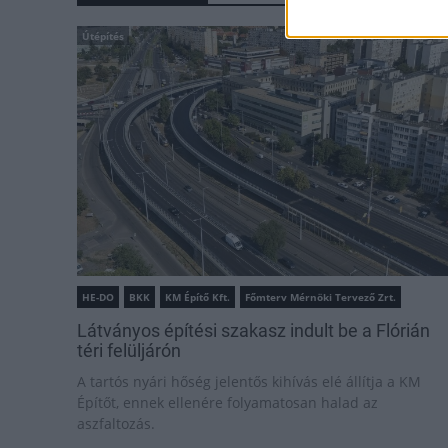
Útépítés
HE-DO
BKK
KM Építő Kft.
Főmterv Mérnöki Tervező Zrt.
Látványos építési szakasz indult be a Flórián
téri felüljárón
A tartós nyári hőség jelentős kihívás elé állítja a KM
Építőt, ennek ellenére folyamatosan halad az
aszfaltozás.