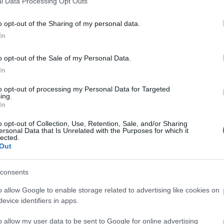
l Data Processing Opt Outs
varás maradandó károsodást okoz az állatnak,
.
o opt-out of the Sharing of my personal data.
lott agancsot találnak, hagyják ott. Az
In
 rendelkező csoportok gyűjtik a trófeákat.
o opt-out of the Sale of my Personal Data.
Tolna megyei titkára elmondta: a gím- és dámbikák
In
k és áprilisig tart.
ika-állomány 12 ezer egyedből állt; a gímszarvas-
to opt-out of processing my Personal Data for Targeted
ing.
 is a Dél-Dunántúlon található. Az agancsváltás
In
liárd forintra tehető - mondta.
o opt-out of Collection, Use, Retention, Sale, and/or Sharing
vény a trófeák értékét kilogrammonként ötezer
ersonal Data that Is Unrelated with the Purposes for which it
lected.
 részét külföldön értékesítik, de Magyarországon is
Out
álati eszközök. Az ilyen trófeák piaci értéke
rinttól akár 20-30 ezer forintig terjedhet.
consents
o allow Google to enable storage related to advertising like cookies on
sgyűjtés
bírság
hullajtott agancs
evice identifiers in apps.
o allow my user data to be sent to Google for online advertising