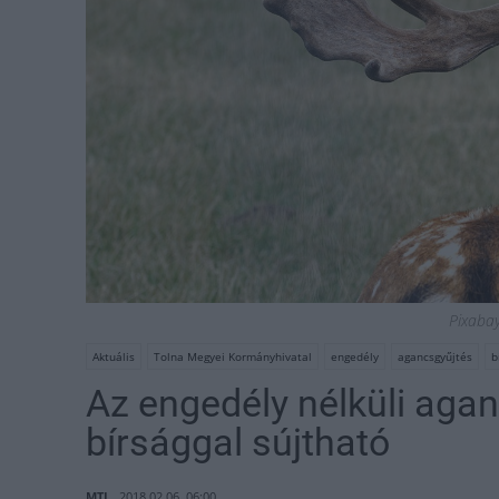
Pixabay 
Aktuális
Tolna Megyei Kormányhivatal
engedély
agancsgyűjtés
b
Az engedély nélküli aga
bírsággal sújtható
MTI
2018.02.06. 06:00