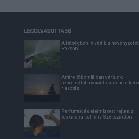
LEGOLVASOTTABB
A hőségben is védik a növényzetet
Pakson
Amire többmillióan vártunk:
szombattól másodfokúra csökken 
riasztás
Parfümöt és élelmiszert rejtett a
táskájába két lány Szekszárdon