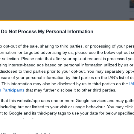
 törvény szerint jogosulatlan vadászatnak
ő bírsággal sújtható - hívta fel a figyelmet a Tolna
-
Do Not Process My Personal Information
zője.
to opt-out of the sale, sharing to third parties, or processing of your per
 vadászatra jogosultak tulajdona, és csak írásbeli
formation for targeted advertising by us, please use the below opt-out s
r selection. Please note that after your opt-out request is processed y
eing interest-based ads based on personal information utilized by us or
tják" az állatokat, hogy azok könnyebben elhagyják az
disclosed to third parties prior to your opt-out. You may separately opt-
t jelenthetnek a környezetre: az utakon
losure of your personal information by third parties on the IAB’s list of
. This information may also be disclosed by us to third parties on the
IA
ak a mezőgazdaságnak. Megjegyezte, hogy ilyenkor
Participants
that may further disclose it to other third parties.
z állat is lehet.
 that this website/app uses one or more Google services and may gath
lhetnek az állatok elhullott agancsai helyén növő
including but not limited to your visit or usage behaviour. You may click 
ságok a vadállomány minőségére tudnak következtetni.
 to Google and its third-party tags to use your data for below specifi
ogle consent section.
fel a figyelmet, hogy az engedély nélküli gyűjtés 50
ül, aki pedig megvásárolja az illegálisan gyűjtött