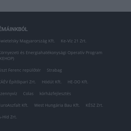
ÉMÁINKBÓL
Swietelsky Magyarország Kft.
Ke-Víz 21 Zrt.
Környezeti és Energiahatékonysági Operatív Program
(KEHOP)
Liszt Ferenc repülőtér
Strabag
ZÁÉV Építőipari Zrt.
Hódút Kft.
HE-DO Kft.
szennyvíz
Colas
kórházfejlesztés
EuroAszfalt Kft.
West Hungária Bau Kft.
KÉSZ Zrt.
A-Híd Zrt.