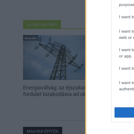
purpose
I want 
AJÁNLJUK MÉG
I want t
web or d
Aktuális
Aktuális
I want t
or app.
I want t
I want t
Energiaválság: az éjszakai
Paks: hétfőn 
authenti
fordulat bizakodásra ad okot
kedden üzemb
utolsó turbina
MAGYAR ÉPÍTŐK