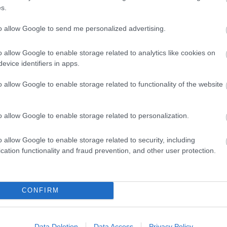
s.
to allow Google to send me personalized advertising.
o allow Google to enable storage related to analytics like cookies on
evice identifiers in apps.
Aktuális
o allow Google to enable storage related to functionality of the website
o allow Google to enable storage related to personalization.
o allow Google to enable storage related to security, including
és talán még
Az atomerőmű egyetlen
cation functionality and fraud prevention, and other user protection.
en tartható az
hatása a környezetre, hogy a
Duna vizét némileg felmelegíti
CONFIRM
Data Deletion
Data Access
Privacy Policy