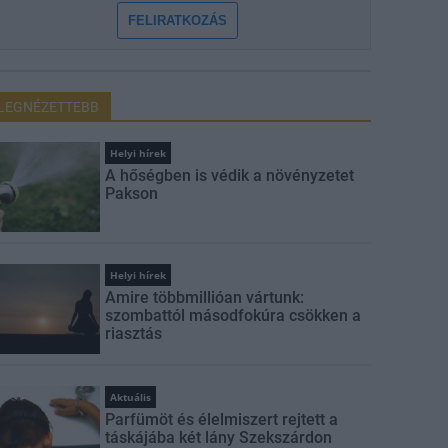
FELIRATKOZÁS
LEGNÉZETTEBB
Helyi hírek
A hőségben is védik a növényzetet
Pakson
Helyi hírek
Amire többmillióan vártunk:
szombattól másodfokúra csökken a
riasztás
Aktuális
Parfümöt és élelmiszert rejtett a
táskájába két lány Szekszárdon