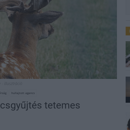
- illusztráció
írság
hullajtott agancs
ncsgyűjtés tetemes