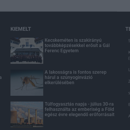
KIEMELT
T
Kecskeméten is szakirányú
továbbképzésekkel erősít a Gál
Ferenc Egyetem
A lakosságra is fontos szerep
a
hárul a szúnyoginvázió
elkerülésében
Túlfogyasztás napja - július 30-ra
felhasználta az emberiség a Föld
egész évre elegendő erőforrásait