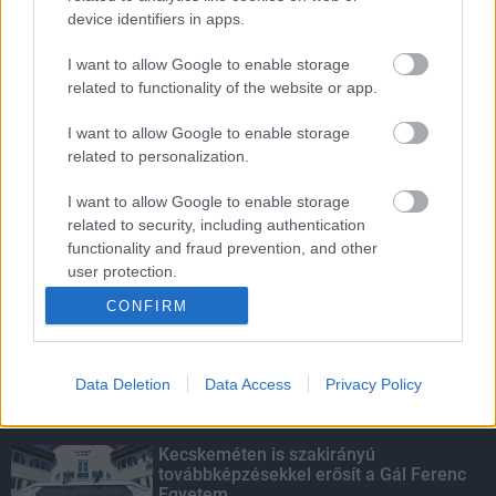
device identifiers in apps.
Indul a diákok pénzügyi ismereteit
erősítő Pénz7 programsorozat
I want to allow Google to enable storage
related to functionality of the website or app.
I want to allow Google to enable storage
Száz programmal vár az idei Erdők Hete
related to personalization.
I want to allow Google to enable storage
related to security, including authentication
functionality and fraud prevention, and other
Budapest-Pécs, Budapest-Szolnok:
user protection.
gyorsabb és biztonságosabb lett a vasút
CONFIRM
Data Deletion
Data Access
Privacy Policy
KIEMELT
Kecskeméten is szakirányú
továbbképzésekkel erősít a Gál Ferenc
Egyetem