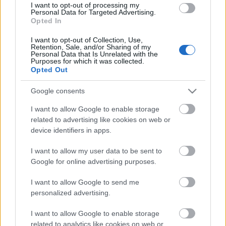
ökológiai értelemben már „hitelből élünk” – hívta fel a figyelmet
I want to opt-out of processing my
közleményében a WWF Magyarország.
Personal Data for Targeted Advertising.
Opted In
Helyi hírek
I want to opt-out of Collection, Use,
Retention, Sale, and/or Sharing of my
Beindult az őszibarackszezon,
Personal Data that Is Unrelated with the
szeptemberig élvezhetjük
Purposes for which it was collected.
Opted Out
Google consents
HIRDETÉS
I want to allow Google to enable storage
related to advertising like cookies on web or
device identifiers in apps.
HIRDETÉS
I want to allow my user data to be sent to
Google for online advertising purposes.
HIRDETÉS
I want to allow Google to send me
personalized advertising.
I want to allow Google to enable storage
LEGOLVASOTTABB
related to analytics like cookies on web or