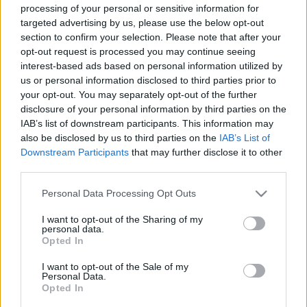
LEGFRISSEBB
processing of your personal or sensitive information for
targeted advertising by us, please use the below opt-out
section to confirm your selection. Please note that after your
Országos hírek
opt-out request is processed you may continue seeing
Kecskeméten is szakirányú továbbképzésekkel erősít a Gál
interest-based ads based on personal information utilized by
Ferenc Egyetem
us or personal information disclosed to third parties prior to
Kiemelt fontosságú a Gál Ferenc Egyetem számára a jövőbe
your opt-out. You may separately opt-out of the further
mutató szakmai felkészültség átadása, a folyamatos szakmai
disclosure of your personal information by third parties on the
fejlődés támogatása.
IAB’s list of downstream participants. This information may
also be disclosed by us to third parties on the
IAB’s List of
Országos hírek
Downstream Participants
that may further disclose it to other
A LAKOSSÁGRA IS FONTOS SZEREP HÁRUL A
third parties.
SZÚNYOGINVÁZIÓ ELKERÜLÉSÉBEN
Please note that this website/app uses one or more Google
Personal Data Processing Opt Outs
services and may gather and store information including but
not limited to your visit or usage behaviour. You may click to
I want to opt-out of the Sharing of my
Országos hírek
personal data.
grant or deny consent to Google and its third-party tags to
Túlfogyasztás napja - július 30-ra felhasználta az
Opted In
use your data for below specified purposes in below Google
emberiség a Föld egész évre elegendő erőforrásait
consent section.
Ma van idén a túlfogyasztás világnapja: az emberiség eddigre
I want to opt-out of the Sale of my
Personal Data.
használta fel mindazokat a természeti erőforrásokat, amelyeket
Opted In
bolygónk egy év alatt képes megújítani. Ettől a naptól kezdve