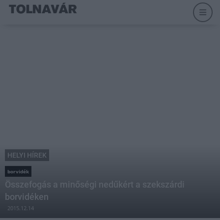
HELYI HÍREK
borvidék
Összefogás a minőségi nedűkért a szekszárdi
borvidéken
2015.12.14