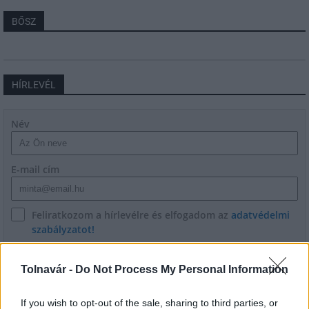
BŐSZ
HÍRLEVÉL
Név
E-mail cím
Feliratkozom a hírlevélre és elfogadom az
adatvédelmi
szabályzatot!
FELIRATKOZÁS
Tolnavár -
Do Not Process My Personal Information
If you wish to opt-out of the sale, sharing to third parties, or