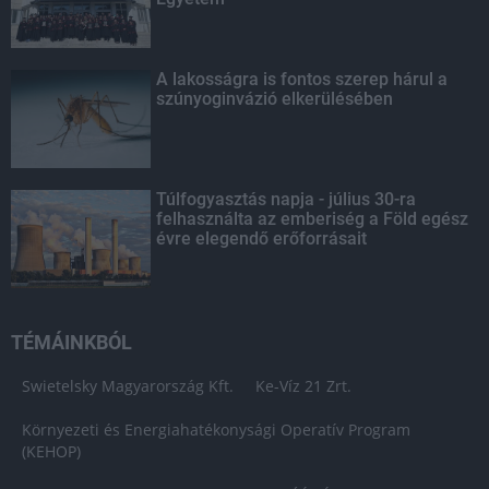
A lakosságra is fontos szerep hárul a
szúnyoginvázió elkerülésében
Túlfogyasztás napja - július 30-ra
felhasználta az emberiség a Föld egész
évre elegendő erőforrásait
TÉMÁINKBÓL
Swietelsky Magyarország Kft.
Ke-Víz 21 Zrt.
Környezeti és Energiahatékonysági Operatív Program
(KEHOP)