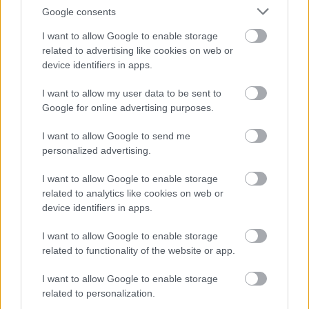
Google consents
Belváros-Lipótváros
játszótér
Város-Teampannon Kereskedelmi és Szolgáltató Kft.
parkfelújítás
I want to allow Google to enable storage
related to advertising like cookies on web or
Újragondolják Lipótváros rejtett, zöld parkját
device identifiers in apps.
Indulhat a Honvéd tér megújításának tervezése, ahol a
klímatudatos gondolkodás és a helyi identitás erősítése kerül a
I want to allow my user data to be sent to
középpontba.
Google for online advertising purposes.
I want to allow Google to send me
Történelmi táj, amelynek minden köve
personalized advertising.
mesél – megújul a tatai Angolkert
I want to allow Google to enable storage
related to analytics like cookies on web or
device identifiers in apps.
M1 bővítés: már zajlik a teljesen új
Bicske Kelet csomópont építése
I want to allow Google to enable storage
related to functionality of the website or app.
I want to allow Google to enable storage
Új gyalogosátkelők és jelzőlámpás
related to personalization.
csomópont épül Angyalföldön