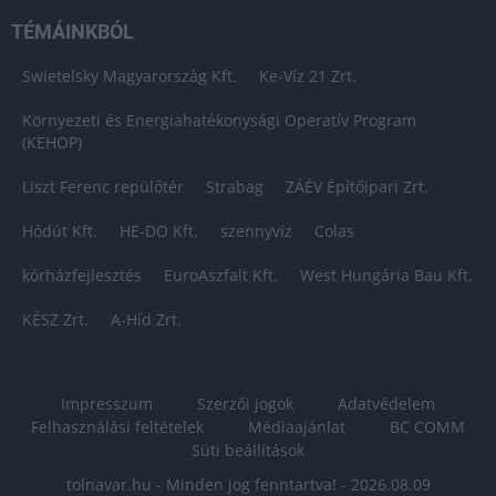
TÉMÁINKBÓL
Swietelsky Magyarország Kft.
Ke-Víz 21 Zrt.
Környezeti és Energiahatékonysági Operatív Program
(KEHOP)
Liszt Ferenc repülőtér
Strabag
ZÁÉV Építőipari Zrt.
Hódút Kft.
HE-DO Kft.
szennyvíz
Colas
kórházfejlesztés
EuroAszfalt Kft.
West Hungária Bau Kft.
KÉSZ Zrt.
A-Híd Zrt.
Impresszum
Szerzői jogok
Adatvédelem
Felhasználási feltételek
Médiaajánlat
BC COMM
Süti beállítások
tolnavar.hu - Minden jog fenntartva! - 2026.08.09