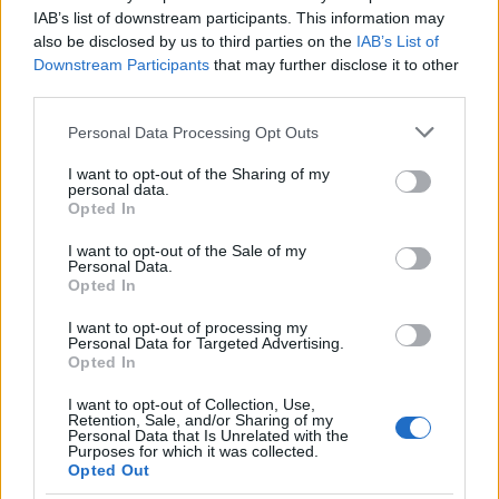
elkerülésében
IAB’s list of downstream participants. This information may
also be disclosed by us to third parties on the
IAB’s List of
Downstream Participants
that may further disclose it to other
third parties.
Please note that this website/app uses one or more Google
Personal Data Processing Opt Outs
services and may gather and store information including but
MAGYAR ÉPÍTŐK
not limited to your visit or usage behaviour. You may click to
I want to opt-out of the Sharing of my
personal data.
grant or deny consent to Google and its third-party tags to
Opted In
use your data for below specified purposes in below Google
Mi épül?
consent section.
I want to opt-out of the Sale of my
Personal Data.
Opted In
I want to opt-out of processing my
Personal Data for Targeted Advertising.
Opted In
I want to opt-out of Collection, Use,
Retention, Sale, and/or Sharing of my
Personal Data that Is Unrelated with the
Purposes for which it was collected.
Opted Out