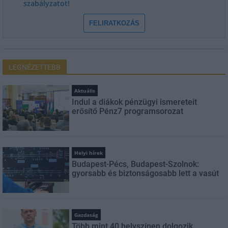
szabályzatot!
FELIRATKOZÁS
LEGNÉZETTEBB
Aktuális
Indul a diákok pénzügyi ismereteit
erősítő Pénz7 programsorozat
Helyi hírek
Budapest-Pécs, Budapest-Szolnok:
gyorsabb és biztonságosabb lett a vasút
Gazdaság
Több mint 40 helyszínen dolgozik