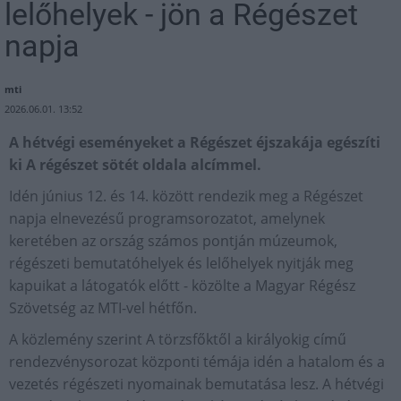
lelőhelyek - jön a Régészet
napja
mti
2026.06.01. 13:52
A hétvégi eseményeket a Régészet éjszakája egészíti
ki A régészet sötét oldala alcímmel.
Idén június 12. és 14. között rendezik meg a Régészet
napja elnevezésű programsorozatot, amelynek
keretében az ország számos pontján múzeumok,
régészeti bemutatóhelyek és lelőhelyek nyitják meg
kapuikat a látogatók előtt - közölte a Magyar Régész
Szövetség az MTI-vel hétfőn.
A közlemény szerint A törzsfőktől a királyokig című
rendezvénysorozat központi témája idén a hatalom és a
vezetés régészeti nyomainak bemutatása lesz. A hétvégi