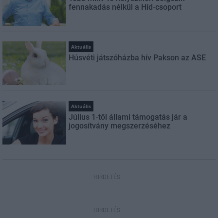
fennakadás nélkül a Híd-csoport
Aktuális
Húsvéti játszóházba hív Pakson az ASE
Aktuális
Július 1-től állami támogatás jár a
jogosítvány megszerzéséhez
HIRDETÉS
HIRDETÉS