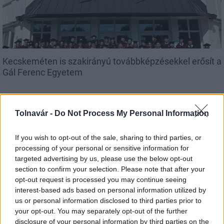
Kecskeméten is szakirányú továbbképzésekkel erősít a
Gál Ferenc Egyetem
Tolnavár -
Do Not Process My Personal Information
Országos hírek
If you wish to opt-out of the sale, sharing to third parties, or
processing of your personal or sensitive information for
targeted advertising by us, please use the below opt-out
section to confirm your selection. Please note that after your
opt-out request is processed you may continue seeing
interest-based ads based on personal information utilized by
us or personal information disclosed to third parties prior to
your opt-out. You may separately opt-out of the further
A lakosságra is fontos szerep hárul a szúnyoginvázió
disclosure of your personal information by third parties on the