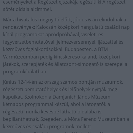
eseményeket a Régészet éjszakája egészíti ki A régészet
sötét oldala alcímmel.
Már a hivatalos megnyitó előtt, június 6-án elindulnak a
rendezvények: Kalocsán középkori hangulatú családi nap
kínál programokat apródpróbával, viselet- és
fegyverzetbemutatóval, jelmezversennyel, íjászattal és
kézműves foglalkozásokkal. Budapesten, a BTM
Vármúzeumban pedig kincskereső kaland, középkori
játékok, szerepjáték és állatcsont-simogató is szerepel a
programkínálatban.
Június 12-14-én az ország számos pontján múzeumok,
régészeti bemutatóhelyek és lelőhelyek nyitják meg
kapuikat. Szolnokon a Damjanich János Múzeum
kétnapos programmal készül, ahol a látogatók a
régészeti munka kevésbé látható oldalába is
bepillanthatnak. Szegeden, a Móra Ferenc Múzeumban a
kézműves és családi programok mellett