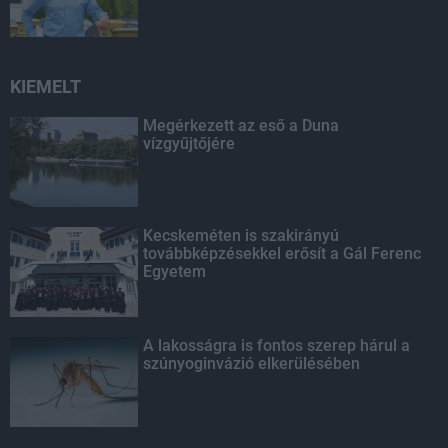
KIEMELT
Megérkezett az eső a Duna
vízgyűjtőjére
Kecskeméten is szakirányú
továbbképzésekkel erősít a Gál Ferenc
Egyetem
A lakosságra is fontos szerep hárul a
szúnyoginvázió elkerülésében