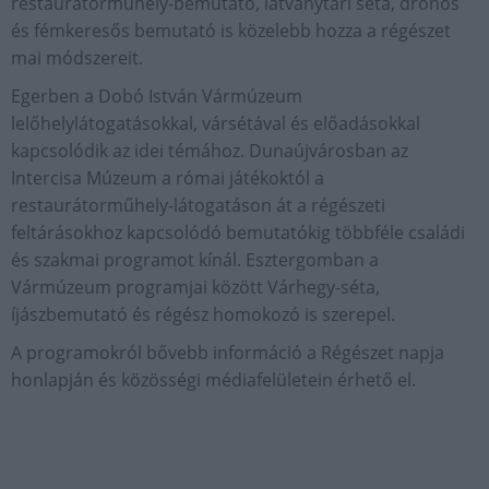
restaurátorműhely-bemutató, látványtári séta, drónos
és fémkeresős bemutató is közelebb hozza a régészet
mai módszereit.
Egerben a Dobó István Vármúzeum
lelőhelylátogatásokkal, vársétával és előadásokkal
kapcsolódik az idei témához. Dunaújvárosban az
Intercisa Múzeum a római játékoktól a
restaurátorműhely-látogatáson át a régészeti
feltárásokhoz kapcsolódó bemutatókig többféle családi
és szakmai programot kínál. Esztergomban a
Vármúzeum programjai között Várhegy-séta,
íjászbemutató és régész homokozó is szerepel.
A programokról bővebb információ a Régészet napja
honlapján és közösségi médiafelületein érhető el.