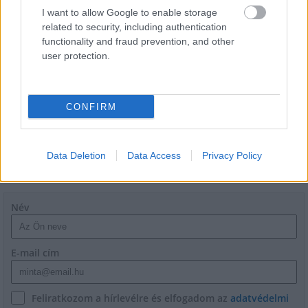
I want to allow Google to enable storage
related to security, including authentication
functionality and fraud prevention, and other
user protection.
Másfélszeresére bővítik
Hódmezővásárhely jó hírű református
iskoláját
CONFIRM
Data Deletion
Data Access
Privacy Policy
HÍRLEVÉL
Név
E-mail cím
Feliratkozom a hírlevélre és elfogadom az
adatvédelmi