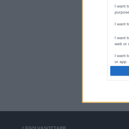
I want t
purpose
I want 
I want t
web or d
I want t
or app.
I want t
I want t
authenti
LEGOLVASOTTABB