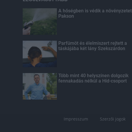
A hőségben is védik a növényzetet
Pakson
Parfümöt és élelmiszert rejtett a
táskájába két lány Szekszárdon
Több mint 40 helyszínen dolgozik
fennakadás nélkül a Híd-csoport
Impresszum
Szerzői jogok