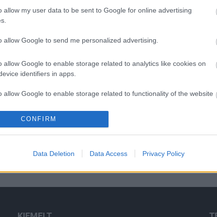
o allow my user data to be sent to Google for online advertising
s.
to allow Google to send me personalized advertising.
o allow Google to enable storage related to analytics like cookies on
evice identifiers in apps.
o allow Google to enable storage related to functionality of the website
CONFIRM
o allow Google to enable storage related to personalization.
o allow Google to enable storage related to security, including
Data Deletion
Data Access
Privacy Policy
cation functionality and fraud prevention, and other user protection.
KIEMELT
T