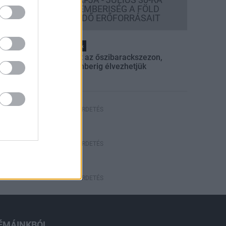
FELHASZNÁLTA AZ EMBERISÉG A FÖLD
EGÉSZ ÉVRE ELEGENDŐ ERŐFORRÁSAIT
Helyi hírek
Beindult az őszibarackszezon,
szeptemberig élvezhetjük
HIRDETÉS
HIRDETÉS
HIRDETÉS
ÉMÁINKBÓL