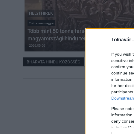
HELYI HÍREK
Tolna vármegye
Több mint 50 tonna faragott kő érkezett Indi
magyarországi hindu templomhoz
Tolnavár 
2026.05.06
If you wish 
sensitive in
BHARATA HINDU KÖZÖSSÉG
confirm you
continue se
information 
further disc
participants
Downstream 
Please note
information 
deny consent
in below Go