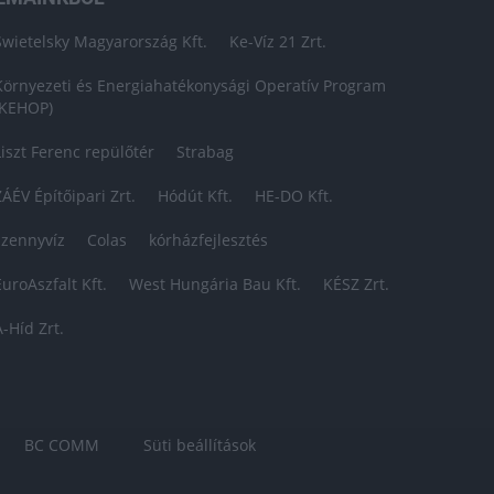
Swietelsky Magyarország Kft.
Ke-Víz 21 Zrt.
Környezeti és Energiahatékonysági Operatív Program
(KEHOP)
Liszt Ferenc repülőtér
Strabag
ZÁÉV Építőipari Zrt.
Hódút Kft.
HE-DO Kft.
szennyvíz
Colas
kórházfejlesztés
EuroAszfalt Kft.
West Hungária Bau Kft.
KÉSZ Zrt.
A-Híd Zrt.
BC COMM
Süti beállítások