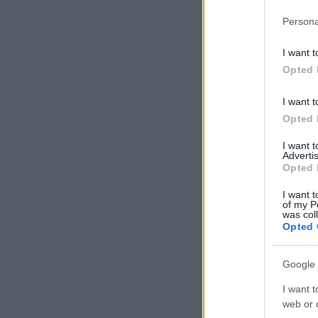
Persona
I want t
Opted 
I want t
Opted 
I want 
Advertis
Opted 
I want t
of my P
was col
Opted 
Google 
I want t
web or d