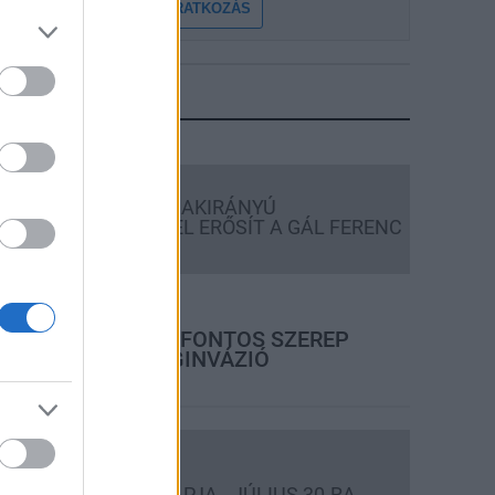
FELIRATKOZÁS
LEGFRISSEBB
Országos hírek
KECSKEMÉTEN IS SZAKIRÁNYÚ
TOVÁBBKÉPZÉSEKKEL ERŐSÍT A GÁL FERENC
EGYETEM
rszágos hírek
A LAKOSSÁGRA IS FONTOS SZEREP
HÁRUL A SZÚNYOGINVÁZIÓ
ELKERÜLÉSÉBEN
Országos hírek
TÚLFOGYASZTÁS NAPJA - JÚLIUS 30-RA