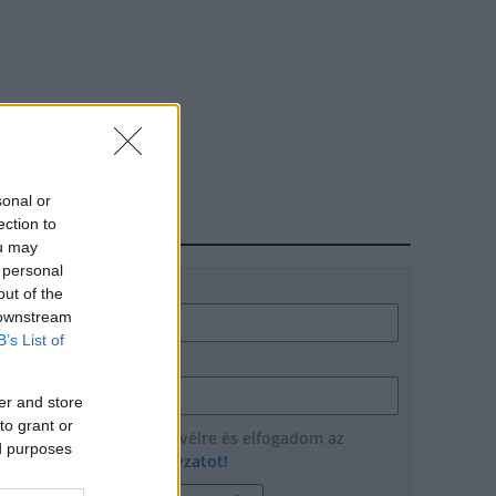
sonal or
ection to
HÍRLEVÉL
ou may
 personal
Név
out of the
 downstream
B’s List of
E-mail cím
er and store
to grant or
Feliratkozom a hírlevélre és elfogadom az
ed purposes
adatvédelmi szabályzatot!