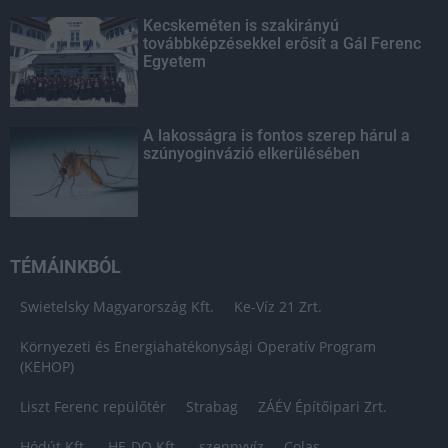
Kecskeméten is szakirányú
továbbképzésekkel erősít a Gál Ferenc
Egyetem
A lakosságra is fontos szerep hárul a
szúnyoginvázió elkerülésében
TÉMÁINKBÓL
Swietelsky Magyarország Kft.
Ke-Víz 21 Zrt.
Környezeti és Energiahatékonysági Operatív Program
(KEHOP)
Liszt Ferenc repülőtér
Strabag
ZÁÉV Építőipari Zrt.
Hódút Kft.
HE-DO Kft.
szennyvíz
Colas