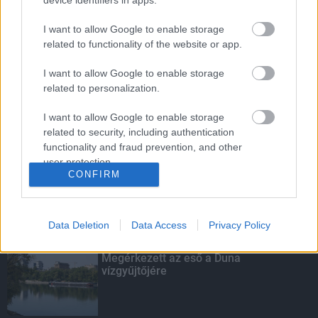
device identifiers in apps.
I want to allow Google to enable storage
related to functionality of the website or app.
Budapest-Pécs, Budapest-Szolnok:
gyorsabb és biztonságosabb lett a vasút
I want to allow Google to enable storage
related to personalization.
I want to allow Google to enable storage
related to security, including authentication
Több mint 40 helyszínen dolgozik
functionality and fraud prevention, and other
fennakadás nélkül a Híd-csoport
user protection.
CONFIRM
Data Deletion
Data Access
Privacy Policy
KIEMELT
Megérkezett az eső a Duna
vízgyűjtőjére