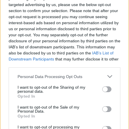
LEGFRISSEBB
targeted advertising by us, please use the below opt-out
section to confirm your selection. Please note that after your
Országos hírek
opt-out request is processed you may continue seeing
Megérkezett az eső a Duna vízgyűjtőjére
interest-based ads based on personal information utilized by
us or personal information disclosed to third parties prior to
your opt-out. You may separately opt-out of the further
disclosure of your personal information by third parties on the
IAB’s list of downstream participants. This information may
also be disclosed by us to third parties on the
IAB’s List of
Országos hírek
Downstream Participants
that may further disclose it to other
KECSKEMÉTEN IS SZAKIRÁNYÚ
third parties.
TOVÁBBKÉPZÉSEKKEL ERŐSÍT A GÁL FERENC
EGYETEM
Please note that this website/app uses one or more Google
Personal Data Processing Opt Outs
services and may gather and store information including but
not limited to your visit or usage behaviour. You may click to
I want to opt-out of the Sharing of my
personal data.
grant or deny consent to Google and its third-party tags to
Országos hírek
szúnyogirtás
szúnyog
Opted In
use your data for below specified purposes in below Google
A lakosságra is fontos szerep hárul a
szúnyoginvázió elkerülésében
consent section.
I want to opt-out of the Sale of my
Personal Data.
Opted In
I want to opt-out of processing my