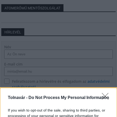
ATOMERŐMŰ MENTŐSZOLGÁLAT
HÍRLEVÉL
Név
E-mail cím
Feliratkozom a hírlevélre és elfogadom az
adatvédelmi
szabályzatot!
FELIRATKOZÁS
Tolnavár -
Do Not Process My Personal Information
If you wish to opt-out of the sale, sharing to third parties, or
processing of your personal or sensitive information for