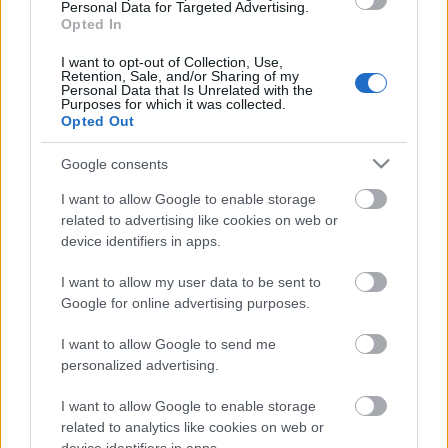
Personal Data for Targeted Advertising.
Opted In
Országos hírek
TÚLFOGYASZTÁS NAPJA - JÚLIUS 30-RA
I want to opt-out of Collection, Use,
FELHASZNÁLTA AZ EMBERISÉG A FÖLD EGÉSZ
Retention, Sale, and/or Sharing of my
Personal Data that Is Unrelated with the
ÉVRE ELEGENDŐ ERŐFORRÁSAIT
Purposes for which it was collected.
Opted Out
HIRDETÉS
Google consents
I want to allow Google to enable storage
related to advertising like cookies on web or
HIRDETÉS
device identifiers in apps.
I want to allow my user data to be sent to
HIRDETÉS
Google for online advertising purposes.
I want to allow Google to send me
personalized advertising.
LEGOLVASOTTABB
I want to allow Google to enable storage
Indul a diákok pénzügyi ismereteit
related to analytics like cookies on web or
erősítő Pénz7 programsorozat