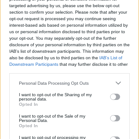
LEGFRISSEBB
targeted advertising by us, please use the below opt-out
section to confirm your selection. Please note that after your
Országos hírek
opt-out request is processed you may continue seeing
Szakirányú továbbképzésekkel segíti
interest-based ads based on personal information utilized by
idén is a társadalmi kihívások leküzdését
us or personal information disclosed to third parties prior to
a Gál Ferenc Egyetem
your opt-out. You may separately opt-out of the further
disclosure of your personal information by third parties on the
IAB’s list of downstream participants. This information may
Országos hírek
also be disclosed by us to third parties on the
IAB’s List of
A lakosságra is fontos szerep hárul a szúnyoginvázió
Downstream Participants
that may further disclose it to other
elkerülésében
third parties.
Folytatódik a szúnyogírtás szerte az országban. Az ázsiai
tigrisszúnyog a vízhiány ellenére is talál szaporodási helyet a
Please note that this website/app uses one or more Google
Personal Data Processing Opt Outs
vödrökben, gyermekjátékokban.
services and may gather and store information including but
not limited to your visit or usage behaviour. You may click to
I want to opt-out of the Sharing of my
personal data.
grant or deny consent to Google and its third-party tags to
Opted In
Országos hírek
use your data for below specified purposes in below Google
Túlfogyasztás napja - július 30-ra
consent section.
I want to opt-out of the Sale of my
felhasználta az emberiség a Föld egész
Personal Data.
évre elegendő erőforrásait
Opted In
I want to opt-out of processing my