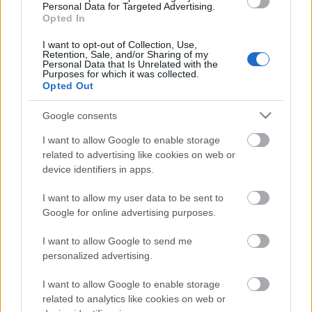
Personal Data for Targeted Advertising.
Helyi hírek
gyümölcs
Opted In
Beindult az őszibarackszezon,
szeptemberig élvezhetjük
I want to opt-out of Collection, Use,
Retention, Sale, and/or Sharing of my
Personal Data that Is Unrelated with the
Purposes for which it was collected.
Opted Out
HIRDETÉS
Google consents
I want to allow Google to enable storage
related to advertising like cookies on web or
HIRDETÉS
device identifiers in apps.
I want to allow my user data to be sent to
HIRDETÉS
Google for online advertising purposes.
I want to allow Google to send me
personalized advertising.
LEGOLVASOTTABB
I want to allow Google to enable storage
A lakosságra is fontos szerep hárul a
related to analytics like cookies on web or
szúnyoginvázió elkerülésében