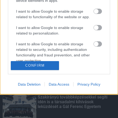
device identifiers in apps.
I want to allow Google to enable storage
related to functionality of the website or app.
Energiaválság: az éjszakai fordulat
bizakodásra ad okot
I want to allow Google to enable storage
related to personalization.
I want to allow Google to enable storage
related to security, including authentication
Túlfogyasztás napja - július 30-ra
functionality and fraud prevention, and other
felhasználta az emberiség a Föld egész
user protection.
évre elegendő erőforrásait
CONFIRM
Data Deletion
Data Access
Privacy Policy
KIEMELT
Szakirányú továbbképzésekkel segíti
idén is a társadalmi kihívások
leküzdését a Gál Ferenc Egyetem