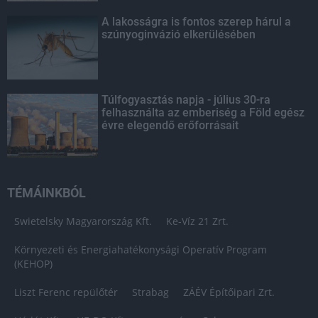
A lakosságra is fontos szerep hárul a
szúnyoginvázió elkerülésében
Túlfogyasztás napja - július 30-ra
felhasználta az emberiség a Föld egész
évre elegendő erőforrásait
TÉMÁINKBÓL
Swietelsky Magyarország Kft.
Ke-Víz 21 Zrt.
Környezeti és Energiahatékonysági Operatív Program
(KEHOP)
Liszt Ferenc repülőtér
Strabag
ZÁÉV Építőipari Zrt.