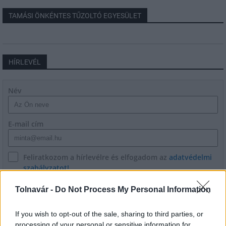
TAMÁSI ÖNKÉNTES TŰZOLTÓ EGYESÜLET
HÍRLEVÉL
Név
E-mail cím
Feliratkozom a hírlevélre és elfogadom az
adatvédelmi
szabályzatot!
FELIRATKOZÁS
Tolnavár -
Do Not Process My Personal Information
If you wish to opt-out of the sale, sharing to third parties, or
processing of your personal or sensitive information for