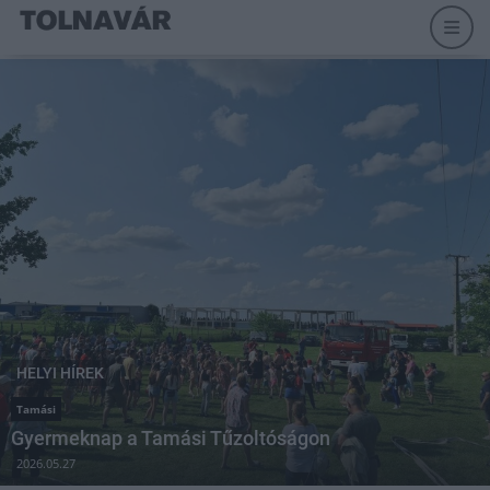
HELYI HÍREK
Tamási
Gyermeknap a Tamási Tűzoltóságon
2026.05.27