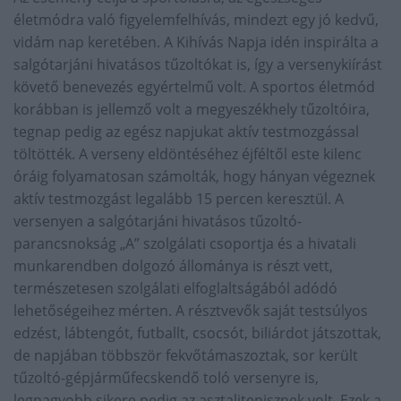
életmódra való figyelemfelhívás, mindezt egy jó kedvű,
vidám nap keretében. A Kihívás Napja idén inspirálta a
salgótarjáni hivatásos tűzoltókat is, így a versenykiírást
követő benevezés egyértelmű volt. A sportos életmód
korábban is jellemző volt a megyeszékhely tűzoltóira,
tegnap pedig az egész napjukat aktív testmozgással
töltötték. A verseny eldöntéséhez éjféltől este kilenc
óráig folyamatosan számolták, hogy hányan végeznek
aktív testmozgást legalább 15 percen keresztül. A
versenyen a salgótarjáni hivatásos tűzoltó-
parancsnokság „A” szolgálati csoportja és a hivatali
munkarendben dolgozó állománya is részt vett,
természetesen szolgálati elfoglaltságából adódó
lehetőségeihez mérten. A résztvevők saját testsúlyos
edzést, lábtengót, futballt, csocsót, biliárdot játszottak,
de napjában többször fekvőtámaszoztak, sor került
tűzoltó-gépjárműfecskendő toló versenyre is,
legnagyobb sikere pedig az asztalitenisznek volt. Ezek a