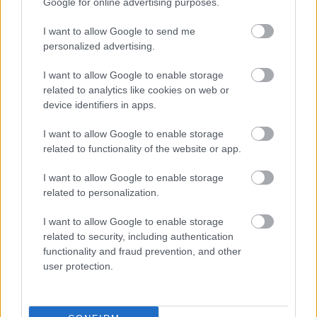
Google for online advertising purposes.
Új gyalogosátkelők és jelzőlámpás
csomópont épül Angyalföldön
I want to allow Google to send me
personalized advertising.
I want to allow Google to enable storage
Másfélszeresére bővítik
related to analytics like cookies on web or
Hódmezővásárhely jó hírű református
device identifiers in apps.
iskoláját
I want to allow Google to enable storage
related to functionality of the website or app.
Látványos építési szakasz indult be a
Flórián téri felüljárón
I want to allow Google to enable storage
related to personalization.
I want to allow Google to enable storage
related to security, including authentication
functionality and fraud prevention, and other
user protection.
HÍRLEVÉL
Név