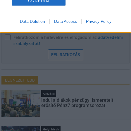
CONFIRM
E-mail cím
Data Deletion
Data Access
Privacy Policy
Feliratkozom a hírlevélre és elfogadom az
adatvédelmi
szabályzatot!
FELIRATKOZÁS
LEGNÉZETTEBB
Aktuális
Indul a diákok pénzügyi ismereteit
erősítő Pénz7 programsorozat
Helyi hírek