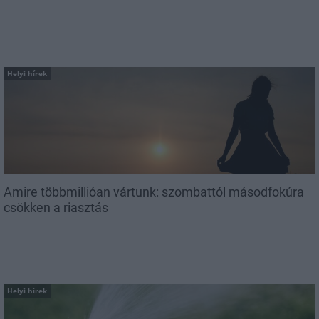
Helyi hírek
Amire többmillióan vártunk: szombattól másodfokúra
csökken a riasztás
Helyi hírek