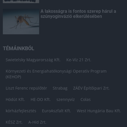
A lakosságra is fontos szerep hárul a
szúnyoginvázió elkerülésében
TÉMÁINKBÓL
Swietelsky Magyarország Kft.
Ke-Víz 21 Zrt.
Környezeti és Energiahatékonysági Operatív Program
(KEHOP)
Liszt Ferenc repülőtér
Strabag
ZÁÉV Építőipari Zrt.
Hódút Kft.
HE-DO Kft.
szennyvíz
Colas
kórházfejlesztés
EuroAszfalt Kft.
West Hungária Bau Kft.
KÉSZ Zrt.
A-Híd Zrt.