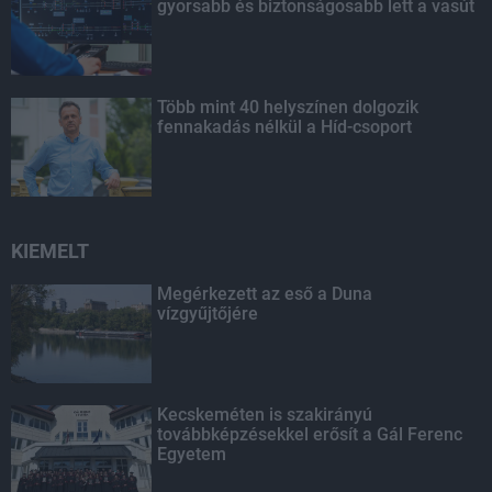
gyorsabb és biztonságosabb lett a vasút
Több mint 40 helyszínen dolgozik
fennakadás nélkül a Híd-csoport
KIEMELT
Megérkezett az eső a Duna
vízgyűjtőjére
Kecskeméten is szakirányú
továbbképzésekkel erősít a Gál Ferenc
Egyetem