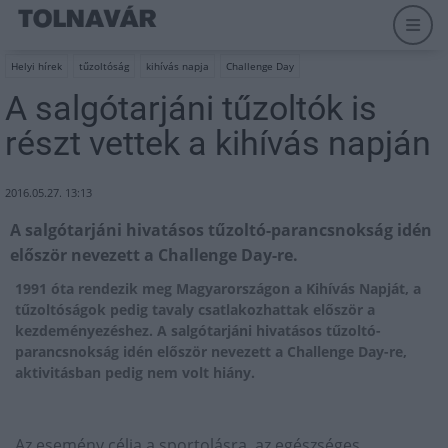
Helyi hírek
tűzoltóság
kihívás napja
Challenge Day
A salgótarjáni tűzoltók is
részt vettek a kihívás napján
2016.05.27. 13:13
A salgótarjáni hivatásos tűzoltó-parancsnokság idén
először nevezett a Challenge Day-re.
1991 óta rendezik meg Magyarországon a Kihívás Napját, a
tűzoltóságok pedig tavaly csatlakozhattak először a
kezdeményezéshez. A salgótarjáni hivatásos tűzoltó-
parancsnokság idén először nevezett a Challenge Day-re,
aktivitásban pedig nem volt hiány.
Az esemény célja a sportolásra, az egészséges