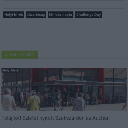
Helyi hírek
tűzoltóság
kihívás napja
Challenge Day
AJÁNLJUK MÉG
Helyi hírek
Felújított üzletet nyitott Szekszárdon az Auchan