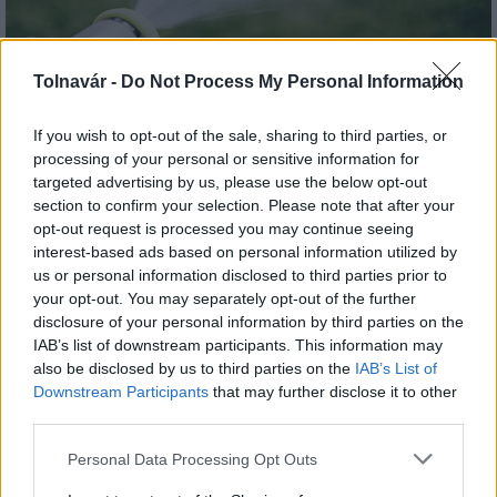
Tolnavár -
Do Not Process My Personal Information
If you wish to opt-out of the sale, sharing to third parties, or
A hőségben is védik a növényzetet Pakson
processing of your personal or sensitive information for
targeted advertising by us, please use the below opt-out
section to confirm your selection. Please note that after your
opt-out request is processed you may continue seeing
interest-based ads based on personal information utilized by
us or personal information disclosed to third parties prior to
your opt-out. You may separately opt-out of the further
disclosure of your personal information by third parties on the
MAGYAR ÉPÍTŐK
IAB’s list of downstream participants. This information may
also be disclosed by us to third parties on the
IAB’s List of
Downstream Participants
that may further disclose it to other
Aktuális
third parties.
Please note that this website/app uses one or more Google
Personal Data Processing Opt Outs
services and may gather and store information including but