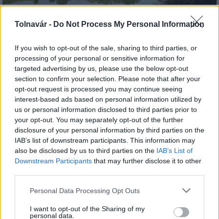
Tolnavár -
Do Not Process My Personal Information
Az atomerőmű egyetlen hatása a környezetre, hogy a
Duna vizét némileg felmelegíti
If you wish to opt-out of the sale, sharing to third parties, or
processing of your personal or sensitive information for
targeted advertising by us, please use the below opt-out
section to confirm your selection. Please note that after your
opt-out request is processed you may continue seeing
interest-based ads based on personal information utilized by
us or personal information disclosed to third parties prior to
your opt-out. You may separately opt-out of the further
MAGYAR ÉPÍTŐK
disclosure of your personal information by third parties on the
IAB’s list of downstream participants. This information may
also be disclosed by us to third parties on the
IAB’s List of
Aktuális
Downstream Participants
that may further disclose it to other
third parties.
Please note that this website/app uses one or more Google
Personal Data Processing Opt Outs
services and may gather and store information including but
not limited to your visit or usage behaviour. You may click to
I want to opt-out of the Sharing of my
personal data.