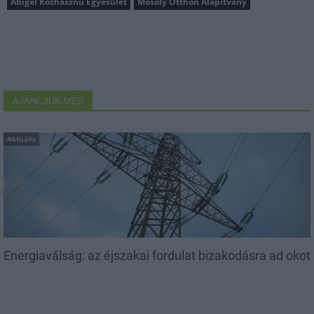
Abigél Közhasznú Egyesület
Mosoly Otthon Alapítvány
AJÁNLJUK MÉG
Aktuális
Energiaválság: az éjszakai fordulat bizakodásra ad okot