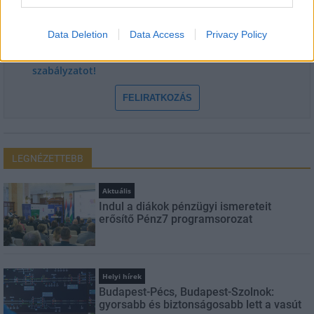
E-mail cím
Data Deletion
Data Access
Privacy Policy
Feliratkozom a hírlevélre és elfogadom az
adatvédelmi
szabályzatot!
FELIRATKOZÁS
LEGNÉZETTEBB
Aktuális
Indul a diákok pénzügyi ismereteit
erősítő Pénz7 programsorozat
Helyi hírek
Budapest-Pécs, Budapest-Szolnok:
gyorsabb és biztonságosabb lett a vasút