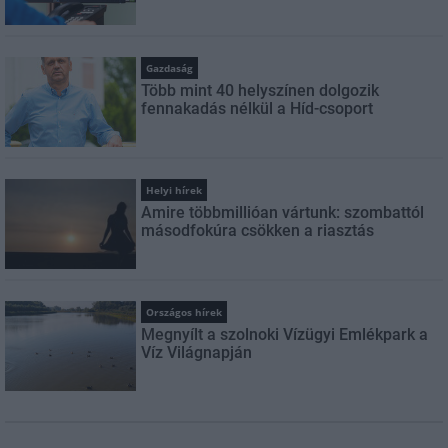
Gazdaság
Több mint 40 helyszínen dolgozik
fennakadás nélkül a Híd-csoport
Helyi hírek
Amire többmillióan vártunk: szombattól
másodfokúra csökken a riasztás
Országos hírek
Megnyílt a szolnoki Vízügyi Emlékpark a
Víz Világnapján