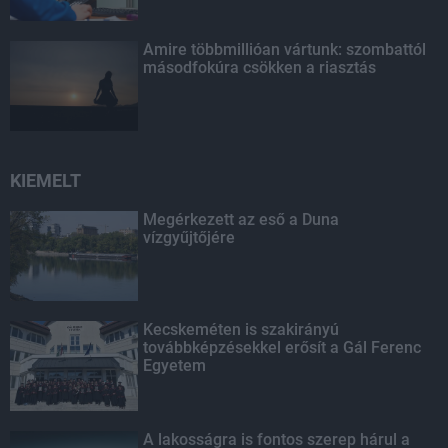
Amire többmillióan vártunk: szombattól
másodfokúra csökken a riasztás
KIEMELT
Megérkezett az eső a Duna
vízgyűjtőjére
Kecskeméten is szakirányú
továbbképzésekkel erősít a Gál Ferenc
Egyetem
A lakosságra is fontos szerep hárul a