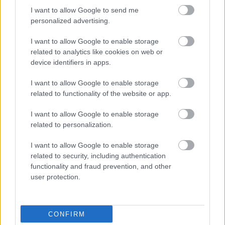
I want to allow Google to send me
personalized advertising.
Másfélszeresére bővítik
I want to allow Google to enable storage
Hódmezővásárhely jó hírű református
related to analytics like cookies on web or
iskoláját
device identifiers in apps.
I want to allow Google to enable storage
Látványos építési szakasz indult be a
related to functionality of the website or app.
Flórián téri felüljárón
I want to allow Google to enable storage
related to personalization.
I want to allow Google to enable storage
related to security, including authentication
functionality and fraud prevention, and other
HÍRLEVÉL
user protection.
Név
CONFIRM