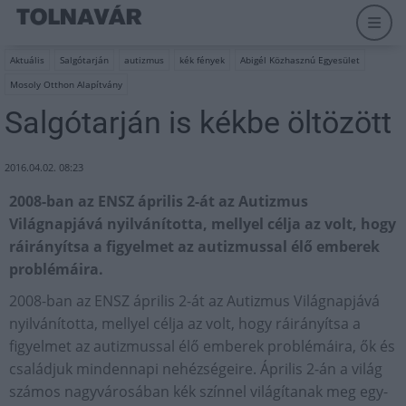
Aktuális
Salgótarján
autizmus
kék fények
Abigél Közhasznú Egyesület
Mosoly Otthon Alapítvány
Salgótarján is kékbe öltözött
2016.04.02. 08:23
2008-ban az ENSZ április 2-át az Autizmus
Világnapjává nyilvánította, mellyel célja az volt, hogy
ráirányítsa a figyelmet az autizmussal élő emberek
problémáira.
2008-ban az ENSZ április 2-át az Autizmus Világnapjává
nyilvánította, mellyel célja az volt, hogy ráirányítsa a
figyelmet az autizmussal élő emberek problémáira, ők és
családjuk mindennapi nehézségeire. Április 2-án a világ
számos nagyvárosában kék színnel világítanak meg egy-