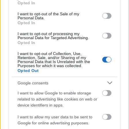
grant or deny consent to Google and its third-party tags to
Opted In
use your data for below specified purposes in below Google
consent section.
I want to opt-out of the Sale of my
Personal Data.
Opted In
I want to opt-out of processing my
Tata
műemlékfelújítás
műemlék
restaurálás
Personal Data for Targeted Advertising.
Opted In
Történelmi táj, amelynek minden köve mesél –
megújul a tatai Angolkert
I want to opt-out of Collection, Use,
Retention, Sale, and/or Sharing of my
A projekt részeként megújulnak a területen található
Personal Data that Is Unrelated with the
műemlékek, köztük a különleges Műromok, valamint a közeli
Purposes for which it was collected.
Opted Out
Várkanyarban álló Nepomuki Szent János híd és szobor is.
Google consents
M1 bővítés: már zajlik a teljesen új
Bicske Kelet csomópont építése
I want to allow Google to enable storage
related to advertising like cookies on web or
device identifiers in apps.
I want to allow my user data to be sent to
Új gyalogosátkelők és jelzőlámpás
csomópont épül Angyalföldön
Google for online advertising purposes.