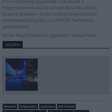
7 óra után pedig kigyulladtak a kék fények a
Polgármesteri Hivatal és a József Attila Művelődési
Központ épületein. Azt est további hangulatáról az
eddzENIway klub golyós és STROOPS bemutatója
gondoskodott.
forrás: Abigél Közhasznú Egyesület / Kompa Péter
GALÉRIA
Aktuális
Salgótarján
autizmus
kék fények