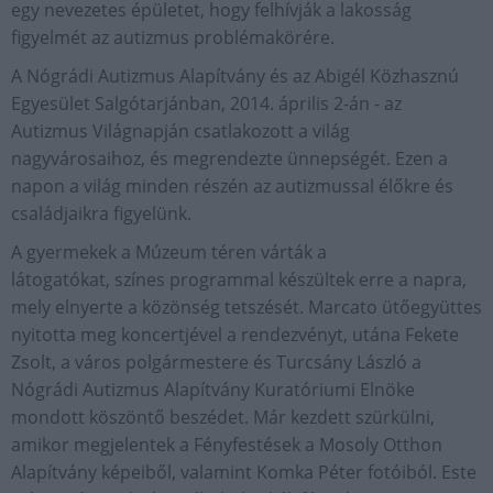
egy nevezetes épületet, hogy felhívják a lakosság
figyelmét az autizmus problémakörére.
A Nógrádi Autizmus Alapítvány és az Abigél Közhasznú
Egyesület Salgótarjánban, 2014. április 2-án - az
Autizmus Világnapján csatlakozott a világ
nagyvárosaihoz, és megrendezte ünnepségét. Ezen a
napon a világ minden részén az autizmussal élőkre és
családjaikra figyelünk.
A gyermekek a Múzeum téren várták a
látogatókat, színes programmal készültek erre a napra,
mely elnyerte a közönség tetszését. Marcato ütőegyüttes
nyitotta meg koncertjével a rendezvényt, utána Fekete
Zsolt, a város polgármestere és Turcsány László a
Nógrádi Autizmus Alapítvány Kuratóriumi Elnöke
mondott köszöntő beszédet. Már kezdett szürkülni,
amikor megjelentek a Fényfestések a Mosoly Otthon
Alapítvány képeiből, valamint Komka Péter fotóiból. Este