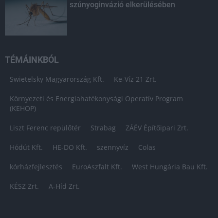
szúnyoginvázió elkerülésében
TÉMÁINKBÓL
Swietelsky Magyarország Kft.
Ke-Víz 21 Zrt.
Környezeti és Energiahatékonysági Operatív Program
(KEHOP)
Liszt Ferenc repülőtér
Strabag
ZÁÉV Építőipari Zrt.
Hódút Kft.
HE-DO Kft.
szennyvíz
Colas
kórházfejlesztés
EuroAszfalt Kft.
West Hungária Bau Kft.
KÉSZ Zrt.
A-Híd Zrt.