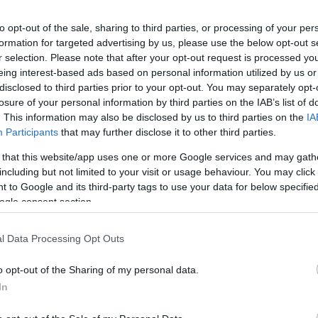
to opt-out of the sale, sharing to third parties, or processing of your per
zi Országos Étterem Hét rendezvény, amelynek
formation for targeted advertising by us, please use the below opt-out s
églő kínál többfogásos menüsorokat fix árakon.
r selection. Please note that after your opt-out request is processed y
eing interest-based ads based on personal information utilized by us or
mium besorolásúak 8 900 forinttól, az exkluzív
disclosed to third parties prior to your opt-out. You may separately opt-
 900 forinttól kínálják a különleges, erre az alkalomra
losure of your personal information by third parties on the IAB’s list of
törtökön az MTI-vel.
. This information may also be disclosed by us to third parties on the
IA
Participants
that may further disclose it to other third parties.
helin-ajánlással díjazott és több Bib
 that this website/app uses one or more Google services and may gath
including but not limited to your visit or usage behaviour. You may click 
tóhely is szerepel.
 to Google and its third-party tags to use your data for below specifi
ogle consent section.
dveltebb és legkülönlegesebb fogásaikból alkotott
ány résztvevő pedig kiegészítő felár ellenében még
l Data Processing Opt Outs
o opt-out of the Sharing of my personal data.
gok között is akadnak kifejezetten ritka és különleges
In
ett kóstolhatnak namíbiai zebut, muflont, velős
 vagy békacombot is. A tenger gyümölcsei között idén