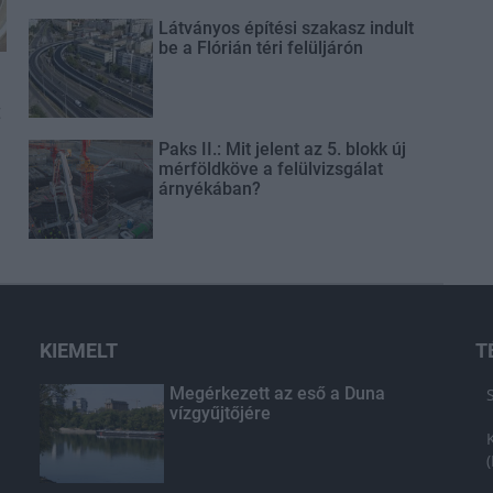
Látványos építési szakasz indult
be a Flórián téri felüljárón
t
Paks II.: Mit jelent az 5. blokk új
mérföldköve a felülvizsgálat
árnyékában?
KIEMELT
T
Megérkezett az eső a Duna
vízgyűjtőjére