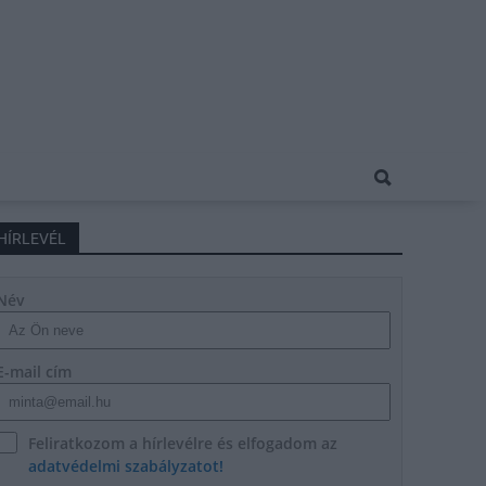
HÍRLEVÉL
Név
E-mail cím
Feliratkozom a hírlevélre és elfogadom az
adatvédelmi szabályzatot!