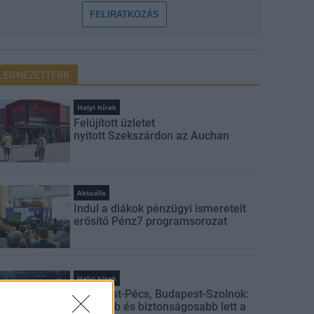
FELIRATKOZÁS
LEGNÉZETTEBB
Helyi hírek
Felújított üzletet
nyitott Szekszárdon az Auchan
Aktuális
Indul a diákok pénzügyi ismereteit
erősítő Pénz7 programsorozat
Helyi hírek
Budapest-Pécs, Budapest-Szolnok:
gyorsabb és biztonságosabb lett a