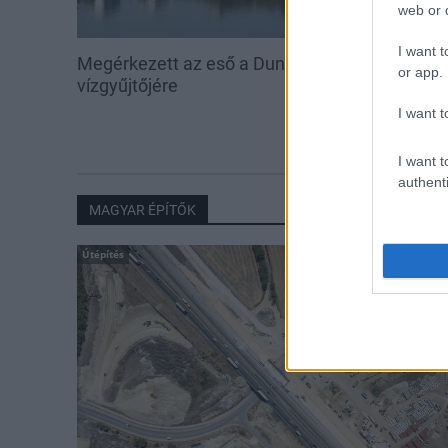
web or d
I want t
Megérkezett az eső a Duna
Kecskeméten i
or app.
vízgyűjtőjére
továbbképzése
Ferenc Egyet
I want t
I want t
authenti
MAGYAR ÉPÍTŐK
Útépítés