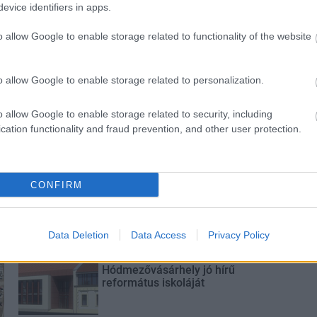
evice identifiers in apps.
o allow Google to enable storage related to functionality of the website
s szakirányú
A lakosságra is fontos szerep
kkel erősít a Gál
hárul a szúnyoginvázió
em
elkerülésében
o allow Google to enable storage related to personalization.
o allow Google to enable storage related to security, including
cation functionality and fraud prevention, and other user protection.
Új gyalogosátkelők és jelzőlámpás
CONFIRM
csomópont épül Angyalföldön
Data Deletion
Data Access
Privacy Policy
Másfélszeresére bővítik
Hódmezővásárhely jó hírű
református iskoláját