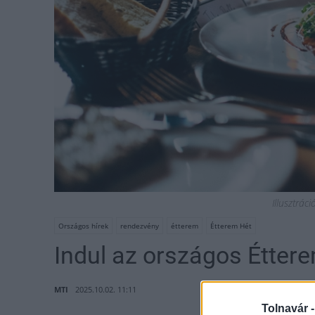
Illusztrác
Országos hírek
rendezvény
étterem
Étterem Hét
Indul az országos Étter
MTI
2025.10.02. 11:11
Tolnavár 