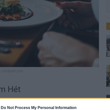
ió, unslpash.com
em Hét
-
Do Not Process My Personal Information