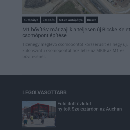
autópálya
útépítés
M1-es autópálya
Bicske
M1 bővítés: már zajlik a teljesen új Bicske Kele
csomópont építése
Tizenegy meglévő csomópontot korszerűsít és négy új,
különszintű csomópontot hoz létre az MKIF az M1-es
bővítésénél.
LEGOLVASOTTABB
Felújított üzletet
nyitott Szekszárdon az Auchan