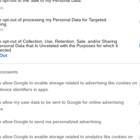
o opt-out of the Sale of my Personal Data.
ályhalat vagy vöröstonhal-steaket, a hagyományos ízek
In
az étlapokon a szarvasgombát, a kacsamájat és a tatár
to opt-out of processing my Personal Data for Targeted
ing.
In
emhet.hu
weboldalon lehetséges.
o opt-out of Collection, Use, Retention, Sale, and/or Sharing
ersonal Data that Is Unrelated with the Purposes for which it
lected.
Out
consents
o allow Google to enable storage related to advertising like cookies on
evice identifiers in apps.
o allow my user data to be sent to Google for online advertising
Országos hírek
s.
to allow Google to send me personalized advertising.
o allow Google to enable storage related to analytics like cookies on