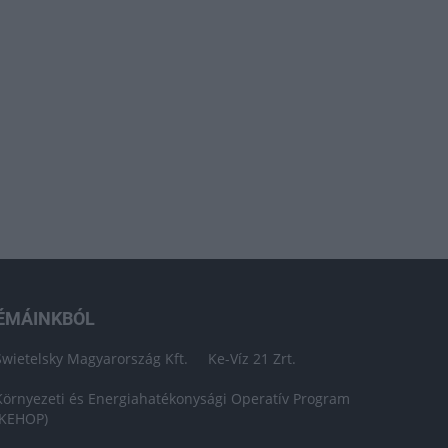
ÉMÁINKBÓL
Swietelsky Magyarország Kft.
Ke-Víz 21 Zrt.
Környezeti és Energiahatékonysági Operatív Program
(KEHOP)