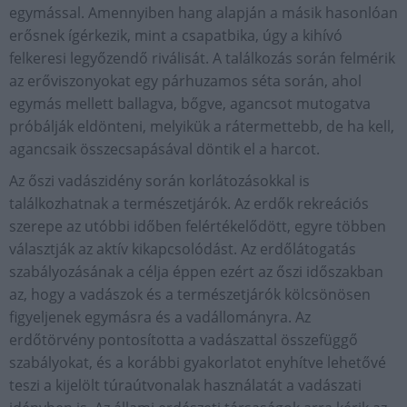
egymással. Amennyiben hang alapján a másik hasonlóan
erősnek ígérkezik, mint a csapatbika, úgy a kihívó
felkeresi legyőzendő riválisát. A találkozás során felmérik
az erőviszonyokat egy párhuzamos séta során, ahol
egymás mellett ballagva, bőgve, agancsot mutogatva
próbálják eldönteni, melyikük a rátermettebb, de ha kell,
agancsaik összecsapásával döntik el a harcot.
Az őszi vadászidény során korlátozásokkal is
találkozhatnak a természetjárók. Az erdők rekreációs
szerepe az utóbbi időben felértékelődött, egyre többen
választják az aktív kikapcsolódást. Az erdőlátogatás
szabályozásának a célja éppen ezért az őszi időszakban
az, hogy a vadászok és a természetjárók kölcsönösen
figyeljenek egymásra és a vadállományra. Az
erdőtörvény pontosította a vadászattal összefüggő
szabályokat, és a korábbi gyakorlatot enyhítve lehetővé
teszi a kijelölt túraútvonalak használatát a vadászati