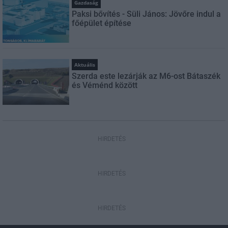
Gazdaság
Paksi bővítés - Süli János: Jövőre indul a
főépület építése
Aktuális
Szerda este lezárják az M6-ost Bátaszék
és Véménd között
HIRDETÉS
HIRDETÉS
HIRDETÉS