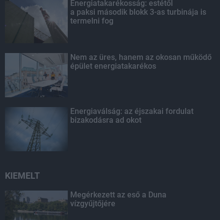
Energiatakarékosság: estétől
a paksi második blokk 3-as turbinája is
termelni fog
Nem az üres, hanem az okosan működő
épület energiatakarékos
Energiaválság: az éjszakai fordulat
bizakodásra ad okot
KIEMELT
Megérkezett az eső a Duna
vízgyűjtőjére