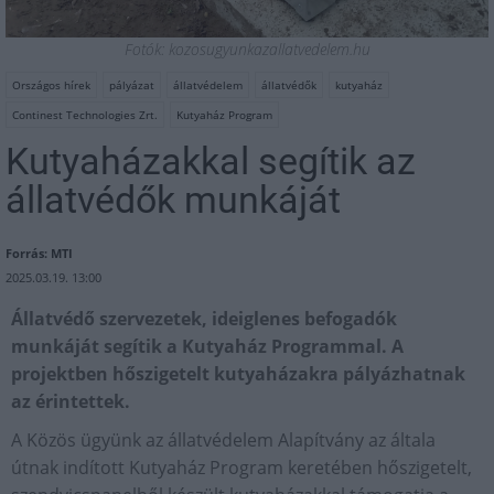
Fotók: kozosugyunkazallatvedelem.hu
Országos hírek
pályázat
állatvédelem
állatvédők
kutyaház
Continest Technologies Zrt.
Kutyaház Program
Kutyaházakkal segítik az
állatvédők munkáját
Forrás: MTI
2025.03.19. 13:00
Állatvédő szervezetek, ideiglenes befogadók
munkáját segítik a Kutyaház Programmal. A
projektben hőszigetelt kutyaházakra pályázhatnak
az érintettek.
A Közös ügyünk az állatvédelem Alapítvány az általa
útnak indított Kutyaház Program keretében hőszigetelt,