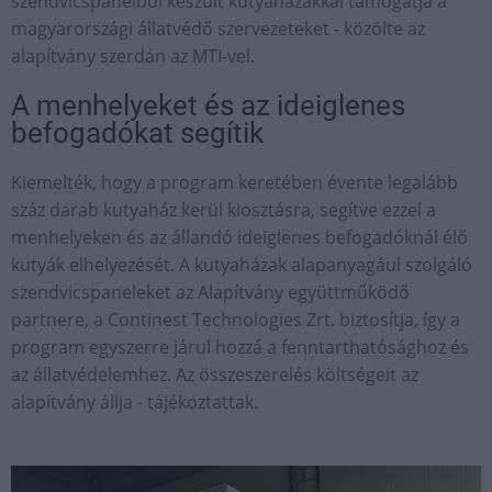
szendvicspanelből készült kutyaházakkal támogatja a
magyarországi állatvédő szervezeteket - közölte az
alapítvány szerdán az MTI-vel.
A menhelyeket és az ideiglenes
befogadókat segítik
Kiemelték, hogy a program keretében évente legalább
száz darab kutyaház kerül kiosztásra, segítve ezzel a
menhelyeken és az állandó ideiglenes befogadóknál élő
kutyák elhelyezését. A kutyaházak alapanyagául szolgáló
szendvicspaneleket az Alapítvány együttműködő
partnere, a Continest Technologies Zrt. biztosítja, így a
program egyszerre járul hozzá a fenntarthatósághoz és
az állatvédelemhez. Az összeszerelés költségeit az
alapítvány állja - tájékoztattak.