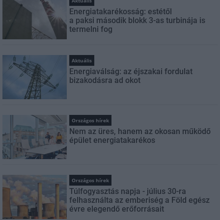
Aktuális
Energiatakarékosság: estétől
a paksi második blokk 3-as turbinája is
termelni fog
Aktuális
Energiaválság: az éjszakai fordulat
bizakodásra ad okot
Országos hírek
Nem az üres, hanem az okosan működő
épület energiatakarékos
Országos hírek
Túlfogyasztás napja - július 30-ra
felhasználta az emberiség a Föld egész
évre elegendő erőforrásait