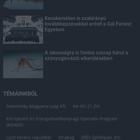
Kecskeméten is szakirányú
továbbképzésekkel erősít a Gál Ferenc
Egyetem
A lakosságra is fontos szerep hárul a
szúnyoginvázió elkerülésében
TÉMÁINKBÓL
Swietelsky Magyarország Kft.
Ke-Víz 21 Zrt.
Környezeti és Energiahatékonysági Operatív Program
(KEHOP)
Liszt Ferenc repülőtér
Strabag
ZÁÉV Építőipari Zrt.