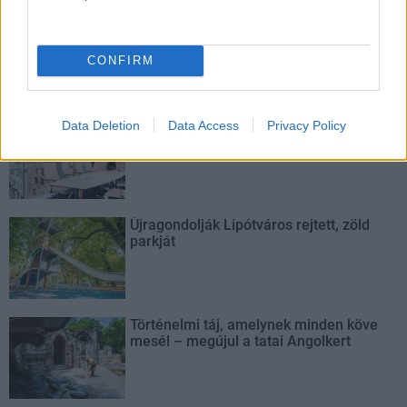
Új vízáteresztő burkolatú parkolók
épülnek Zuglóban – helyben tartják a
csapadékvizet
CONFIRM
Nem az üres, hanem az okosan működő
Data Deletion
Data Access
Privacy Policy
épület energiatakarékos
Újragondolják Lipótváros rejtett, zöld
parkját
Történelmi táj, amelynek minden köve
mesél – megújul a tatai Angolkert