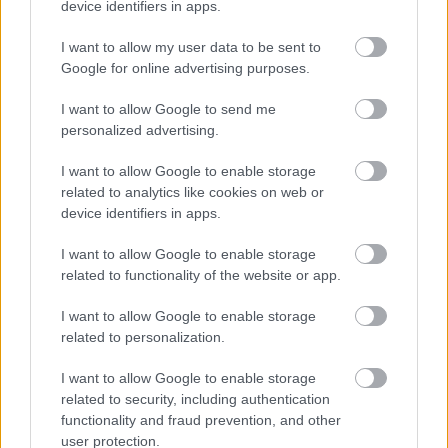
MAGYAR ÉPÍTŐK
device identifiers in apps.
I want to allow my user data to be sent to
Útépítés
Google for online advertising purposes.
I want to allow Google to send me
personalized advertising.
I want to allow Google to enable storage
related to analytics like cookies on web or
device identifiers in apps.
I want to allow Google to enable storage
related to functionality of the website or app.
I want to allow Google to enable storage
útfelújítás
Pestszentlőrinc
XVIII. kerület
Profunda Bau
related to personalization.
Szinte teljes hosszában megújítják a Lakatos úti
lakótelep legfontosabb utcáját
I want to allow Google to enable storage
related to security, including authentication
Pestszentlőrinc egyik első lakótelepén kanyarog a Dolgozó utca,
functionality and fraud prevention, and other
amelynek komplex burkolatmegújításáért felel a Profunda Bau.
user protection.