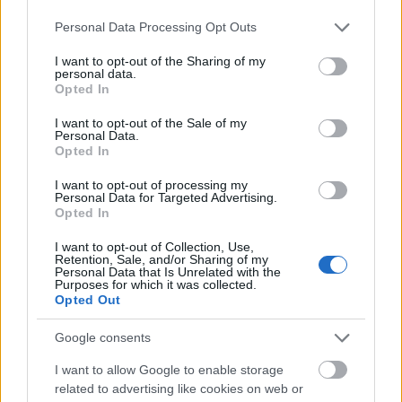
Please note that this website/app uses one or more Google
Personal Data Processing Opt Outs
services and may gather and store information including but
not limited to your visit or usage behaviour. You may click to
I want to opt-out of the Sharing of my
personal data.
grant or deny consent to Google and its third-party tags to
Opted In
use your data for below specified purposes in below Google
Országos hírek
consent section.
I want to opt-out of the Sale of my
Personal Data.
Opted In
I want to opt-out of processing my
Personal Data for Targeted Advertising.
Opted In
Kecskeméten is szakirányú továbbképzésekkel erősít a
I want to opt-out of Collection, Use,
Retention, Sale, and/or Sharing of my
Gál Ferenc Egyetem
Personal Data that Is Unrelated with the
Purposes for which it was collected.
Opted Out
Google consents
I want to allow Google to enable storage
related to advertising like cookies on web or