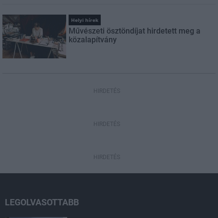
Helyi hírek
Művészeti ösztöndíjat hirdetett meg a
közalapítvány
HIRDETÉS
HIRDETÉS
HIRDETÉS
LEGOLVASOTTABB