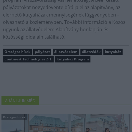
program visszavonásáig van lehetőség. A beérkezett
pályázatokat negyedévente bírálja el az alapítvány, az
elérhető kutyaházak mennyiségének függvényében -
olvasható a közleményben. További információ a Közös
ügyünk az állatvédelem Alapítvány honlapján és
közösségi oldalain található.
Országos hírek
pályázat
állatvédelem
állatvédők
kutyaház
Continest Technologies Zrt.
Kutyaház Program
AJÁNLJUK MÉG
Országos hírek