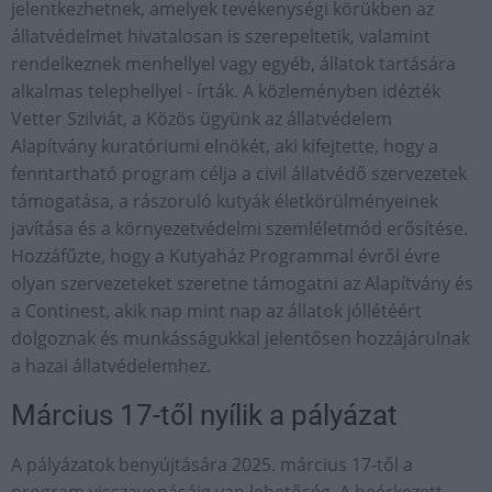
jelentkezhetnek, amelyek tevékenységi körükben az
állatvédelmet hivatalosan is szerepeltetik, valamint
rendelkeznek menhellyel vagy egyéb, állatok tartására
alkalmas telephellyel - írták. A közleményben idézték
Vetter Szilviát, a Közös ügyünk az állatvédelem
Alapítvány kuratóriumi elnökét, aki kifejtette, hogy a
fenntartható program célja a civil állatvédő szervezetek
támogatása, a rászoruló kutyák életkörülményeinek
javítása és a környezetvédelmi szemléletmód erősítése.
Hozzáfűzte, hogy a Kutyaház Programmal évről évre
olyan szervezeteket szeretne támogatni az Alapítvány és
a Continest, akik nap mint nap az állatok jóllétéért
dolgoznak és munkásságukkal jelentősen hozzájárulnak
a hazai állatvédelemhez.
Március 17-től nyílik a pályázat
A pályázatok benyújtására 2025. március 17-től a