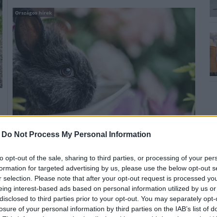
Országos hírek
-
Do Not Process My Personal Information
Óva int élő állat húsvéti ajándékozásától az Orpheus
Országos Állatvédő és Természetbarát Közhasznú
to opt-out of the sale, sharing to third parties, or processing of your per
Egyesület.
formation for targeted advertising by us, please use the below opt-out s
r selection. Please note that after your opt-out request is processed y
eing interest-based ads based on personal information utilized by us or
Az Agrárminisztérium kiemelt figyelmet fordít
disclosed to third parties prior to your opt-out. You may separately opt-
az élővilág védelmére
losure of your personal information by third parties on the IAB’s list of