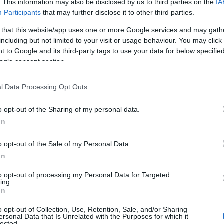
. This information may also be disclosed by us to third parties on the
IA
2022.10.05
Participants
that may further disclose it to other third parties.
Országos hírek
 that this website/app uses one or more Google services and may gath
including but not limited to your visit or usage behaviour. You may click 
 to Google and its third-party tags to use your data for below specifi
ogle consent section.
l Data Processing Opt Outs
o opt-out of the Sharing of my personal data.
In
o opt-out of the Sale of my Personal Data.
In
Október 4-én ünnepeljük az Állatok Világnapját, amely
az állatok védelmére és az élővilág sokszínűségének
to opt-out of processing my Personal Data for Targeted
fontosságára hívja fel a figyelmet. A biológiai sokféleség
ing.
létünk alapja, megőrzése alapvetően fontos a
In
természeti rendszerek működőképességének
o opt-out of Collection, Use, Retention, Sale, and/or Sharing
biztosításához, amely az élőhelyek megóvásával,
ersonal Data that Is Unrelated with the Purposes for which it
helyreállításával és a vadon élő állat- és növényfajok
lected.