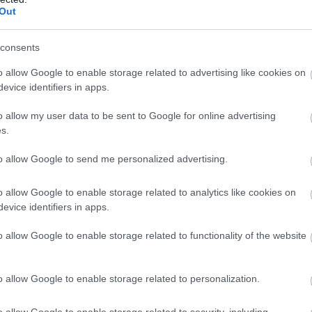
Out
védelmével lehetséges.
consents
Több mint negyedmillióan töltötték ki az
o allow Google to enable storage related to advertising like cookies on
állatvédelmi online párbeszédet
evice identifiers in apps.
2021.03.10
o allow my user data to be sent to Google for online advertising
Országos hírek
s.
to allow Google to send me personalized advertising.
o allow Google to enable storage related to analytics like cookies on
evice identifiers in apps.
o allow Google to enable storage related to functionality of the website
o allow Google to enable storage related to personalization.
Nagy sikerrel zárult a mintegy egy hónappal ezelőtt
o allow Google to enable storage related to security, including