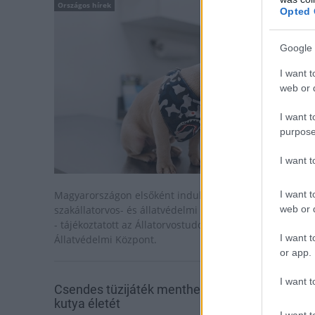
Országos hírek
Opted 
Google 
I want t
web or d
I want t
purpose
I want 
I want t
Magyarországon elsőként indul állatvédelmi
web or d
szakállatorvos- és állatvédelmi szakjogászképzés ősszel
- tájékoztatott az Állatorvostudományi Egyetem
I want t
Állatvédelmi Központ.
or app.
I want t
Csendes tüzijáték mentheti meg rengeteg
kutya életét
I want t