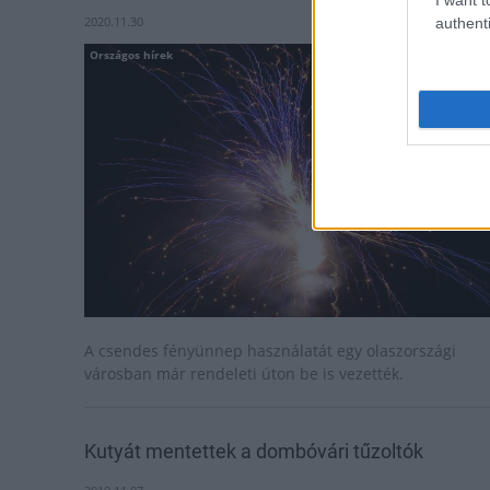
2020.11.30
authenti
Országos hírek
A csendes fényünnep használatát egy olaszországi
városban már rendeleti úton be is vezették.
Kutyát mentettek a dombóvári tűzoltók