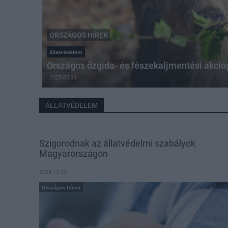
ORSZÁGOS HÍREK
állatvédelem
Országos őzgida- és fészekaljmentési akció
2025.05.21
ÁLLATVÉDELEM
Szigorodnak az állatvédelmi szabályok
Magyarországon
2024.12.31
Országos hírek