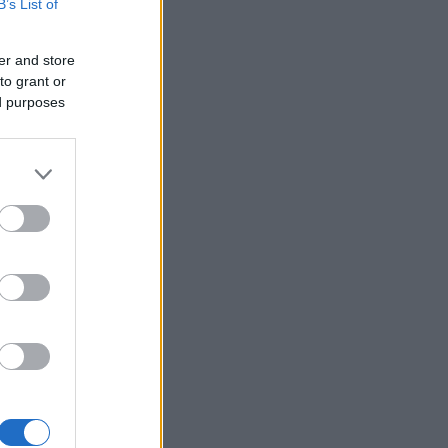
B’s List of
er and store
to grant or
ed purposes