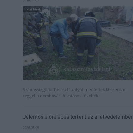
2019.11.07
Helyi hírek
Szennyvízgödörbe esett kutyát mentettek ki szerdán
reggel a dombóvári hivatásos tűzoltók.
Jelentős előrelépés történt az állatvédelembe
2026.05.09