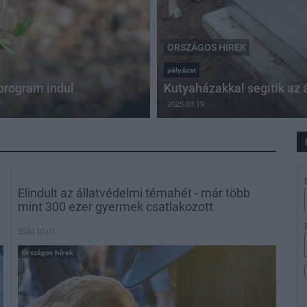
ORSZÁGOS HÍREK
pályázat
program indul
Kutyaházakkal segítik az 
2025.03.19
Elindult az állatvédelmi témahét - már több
mint 300 ezer gyermek csatlakozott
2024.10.01
Országos hírek