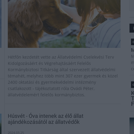
O
M
M
Hétfőn kezdetét vette az Állatvédelmi Cselekvési Terv
m
Kidolgozásáért és Végrehajtásáért Felelős
c
Kormánybiztosi Titkárság által szervezett állatvédelmi
témahét, melyhez több mint 307 ezer gyermek és közel
2400 oktatási és gyermekvédelmi intézmény
O
csatlakozott - tájékoztatott róla Ovádi Péter,
állatvédelemért felelős kormánybiztos.
Húsvét - Óva intenek az élő állat
ajándékozásától az állatvédők
2024.03.25