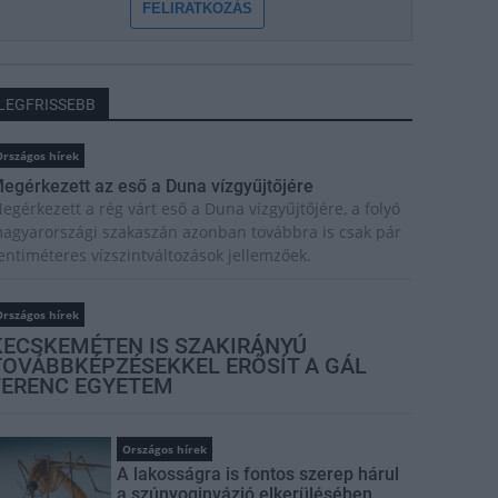
FELIRATKOZÁS
LEGFRISSEBB
rszágos hírek
egérkezett az eső a Duna vízgyűjtőjére
egérkezett a rég várt eső a Duna vízgyűjtőjére, a folyó
agyarországi szakaszán azonban továbbra is csak pár
entiméteres vízszintváltozások jellemzőek.
rszágos hírek
KECSKEMÉTEN IS SZAKIRÁNYÚ
TOVÁBBKÉPZÉSEKKEL ERŐSÍT A GÁL
FERENC EGYETEM
Országos hírek
A lakosságra is fontos szerep hárul
a szúnyoginvázió elkerülésében