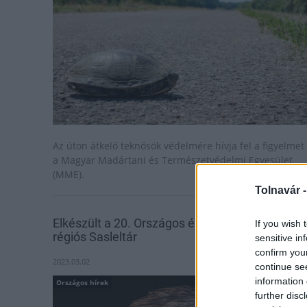
Az úton átkelő teknősök védelmére hívja fel a figyelmet
a Magyar Madártani és Természetvédelmi Egyesület
(MME).
Tolnavár 
Elkészült a 20. Országos és 6. Pannon-
If you wish 
régiós Sasleltár
sensitive in
confirm you
2023.03.02
continue se
information 
Országos hírek
further disc