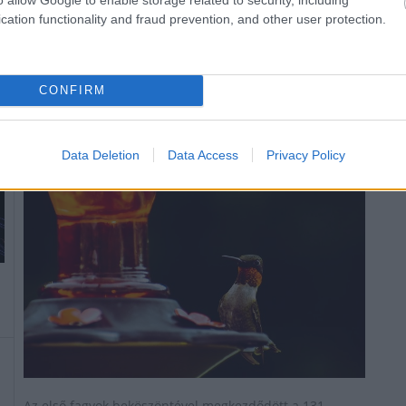
indított online állatvédelmi felmérés, 260 ezernél is
cation functionality and fraud prevention, and other user protection.
többen mondták el véleményüket.
CONFIRM
Megkezdődött a madáretetési szezon
2020.11.23
Data Deletion
Data Access
Privacy Policy
Országos hírek
Az első fagyok beköszöntével megkezdődött a 131.