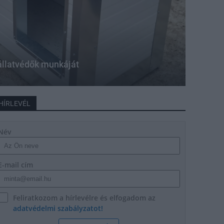
állatvédők munkáját
HÍRLEVÉL
Név
E-mail cím
Feliratkozom a hírlevélre és elfogadom az
adatvédelmi szabályzatot!