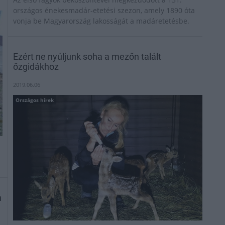
országos énekesmadár-etetési szezon, amely 1890 óta
vonja be Magyarország lakosságát a madáretetésbe.
Ezért ne nyúljunk soha a mezőn talált
őzgidákhoz
2019.06.06
Országos hírek
n