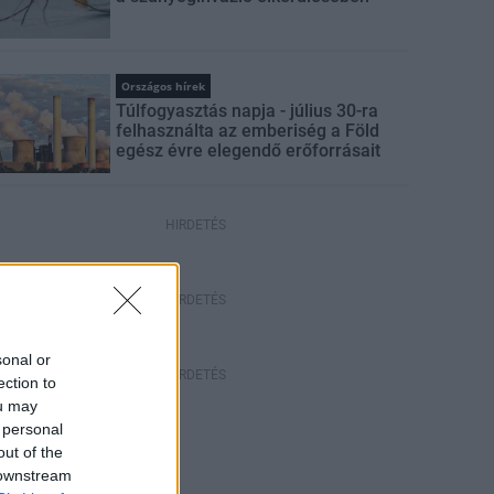
Országos hírek
Túlfogyasztás napja - július 30-ra
felhasználta az emberiség a Föld
egész évre elegendő erőforrásait
HIRDETÉS
HIRDETÉS
sonal or
HIRDETÉS
ection to
ou may
 personal
out of the
 downstream