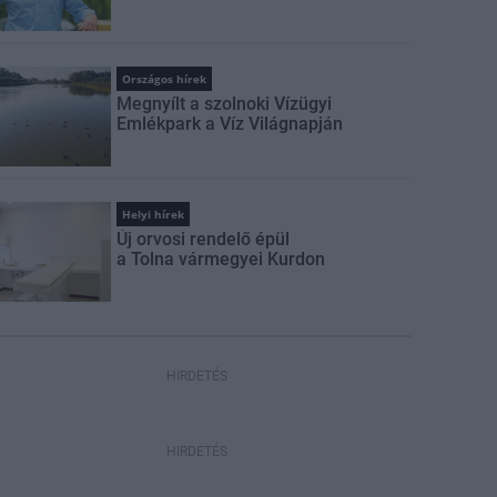
Országos hírek
Megnyílt a szolnoki Vízügyi
Emlékpark a Víz Világnapján
Helyi hírek
Új orvosi rendelő épül
a Tolna vármegyei Kurdon
HIRDETÉS
HIRDETÉS