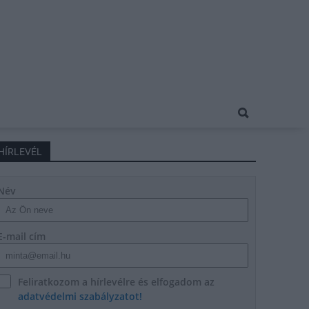
HÍRLEVÉL
Név
E-mail cím
Feliratkozom a hírlevélre és elfogadom az
adatvédelmi szabályzatot!