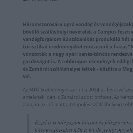
Háromszorosára ugró vendég és vendégéjszak
bővülő szálláshelyi bevételek a Campus fesztiv
vendégforgalom 93 százalékát produkáló hét 
turisztikai eredményeket mutatnak a hazai "fes
vonzották a nagy nyári zenés-táncos rendezvén
gazdaságot is. A többnapos események eddigi 
és Zamárdi szálláshelyei lettek - közölte a Ma
vel.
Az MTÜ közleménye szerint a 2024-es fesztiválszez
amelynek idén is Zamárdi adott otthont. Az Nemze
alapján ez idő alatt a település szálláshelyein töb
Ezzel a vendégszám három és félszeresére
háromszorosára nőtt a rendezvényt megelő