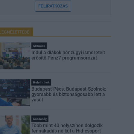
FELIRATKOZÁS
LEGNÉZETTEBB
Aktuális
Indul a diákok pénzügyi ismereteit
erősítő Pénz7 programsorozat
Helyi hírek
Budapest-Pécs, Budapest-Szolnok:
gyorsabb és biztonságosabb lett a
vasút
Gazdaság
Több mint 40 helyszínen dolgozik
fennakadás nélkül a Híd-csoport