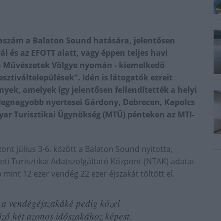
aszám a Balaton Sound hatására, jelentősen
ál és az EFOTT alatt, vagy éppen teljes havi
a Művészetek Völgye nyomán - kiemelkedő
ztiváltelepülések". Idén is látogatók ezreit
yek, amelyek így jelentősen fellendítették a helyi
legnagyobb nyertesei Gárdony, Debrecen, Kapolcs
gyar Turisztikai Ügynökség (MTÜ) pénteken az MTI-
ont július 3-6. között a Balaton Sound nyitotta,
ti Turisztikai Adatszolgáltató Központ (NTAK) adatai
b mint 12 ezer vendég 22 ezer éjszakát töltött el.
, a vendégéjszakáké pedig közel
ző hét azonos időszakához képest.