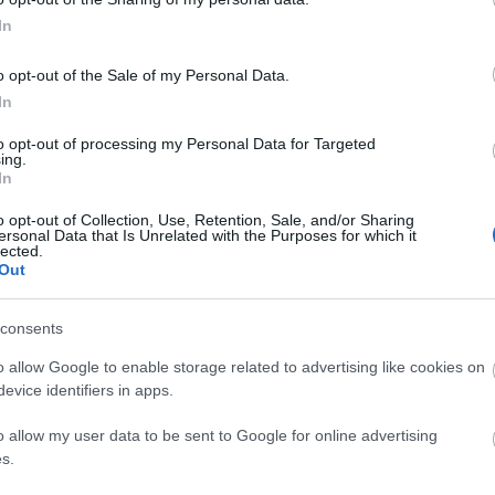
g 34 százalékkal haladta meg az előző hetit.
In
k a fesztiválok a települési szálláshelyeken. A
o opt-out of the Sale of my Personal Data.
 a szálláshelyek bevétele Zamárdiban a fesztivált
In
apolcson, Taliándörögdön, Vigántpetenden több mint
a Művészetek Völgye alatt a fesztivál előtti
to opt-out of processing my Personal Data for Targeted
ing.
elkedtek a debreceni szálláshelyi bevételek a
In
alékkal nőttek Sukoró, Velence, Gárdony,
o opt-out of Collection, Use, Retention, Sale, and/or Sharing
 az EFOTT alatt.
ersonal Data that Is Unrelated with the Purposes for which it
lected.
sok esetben változik a vendégek
Out
consents
ak arányában 23, a 35 éven felüliek arányában 34
o allow Google to enable storage related to advertising like cookies on
4 év közöttiek aránya 27, a 25-34 év közöttiek aránya
evice identifiers in apps.
l korábbit. Szintén nőtt az EFOTT hatására a
t a 19-24, illetve a 25-34 éves korosztály aránya, 8,
o allow my user data to be sent to Google for online advertising
s.