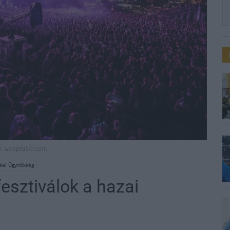
ió, unsplash.com
ikai Ügynökség
fesztiválok a hazai