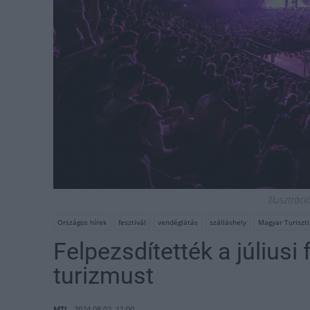
Illusztrác
Országos hírek
fesztivál
vendéglátás
szálláshely
Magyar Turiszt
Felpezsdítették a júliusi 
turizmust
MTI
2024.08.02. 11:00