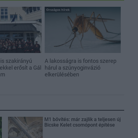
Országos hírek
s szakirányú
A lakosságra is fontos szerep
kkel erősít a Gál
hárul a szúnyoginvázió
em
elkerülésében
M1 bővítés: már zajlik a teljesen új
Bicske Kelet csomópont építése