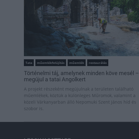
Tata
műemlékfelújítás
műemlék
restaurálás
Történelmi táj, amelynek minden köve mesél –
megújul a tatai Angolkert
A projekt részeként megújulnak a területen található
műemlékek, köztük a különleges Műromok, valamint a
közeli Várkanyarban álló Nepomuki Szent János híd és
szobor is.