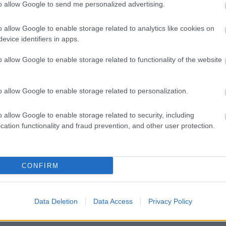
to allow Google to send me personalized advertising.
elyszínein a szállodák, a magán- és egyéb
nyultak a legnépszerűbbnek.
o allow Google to enable storage related to analytics like cookies on
evice identifiers in apps.
ékát kempingekben regisztrálták, vagyis 20
o allow Google to enable storage related to functionality of the website
6. és 29. között. Míg a vendégek 40 százaléka inkább a
donyban, Velencén, Sukorón, Pákozdon és
o allow Google to enable storage related to personalization.
 több mint harmadát regisztrálták a magán és egyéb
 a számuk a fesztivál ideje alatt a megelőző hét azonos
o allow Google to enable storage related to security, including
cation functionality and fraud prevention, and other user protection.
ar Turisztikai Ügynökség
CONFIRM
Data Deletion
Data Access
Privacy Policy