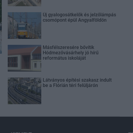
Új gyalogosátkelők és jelzőlámpás
csomópont épül Angyalföldön
Másfélszeresére bővítik
Hódmezővásárhely jó hírű
református iskoláját
Látványos építési szakasz indult
be a Flórián téri felüljárón