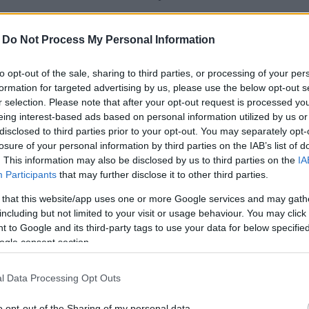
olnásnyéken is növekedést tapasztalhattak a
-
Do Not Process My Personal Information
yetemisták és Főiskolások Országos Turisztikai
ntegy 3600 vendég éjszakázott a települések
to opt-out of the sale, sharing to third parties, or processing of your per
altság is tovább erősödött: a megelőző héthez képest is
formation for targeted advertising by us, please use the below opt-out s
alékot a vendégéjszaka szám a településeken. A
r selection. Please note that after your opt-out request is processed y
eing interest-based ads based on personal information utilized by us or
hol az EFOTT alatt a vendégek száma több mint
disclosed to third parties prior to your opt-out. You may separately opt-
 143 százalékkal nőtt a korábbi héthez viszonyítva,
losure of your personal information by third parties on the IAB’s list of
ró és 24 százalékot nőtt Gárdony vendégéjszakáinak
. This information may also be disclosed by us to third parties on the
IA
tve.
Participants
that may further disclose it to other third parties.
, amely július 19-28. között zajlott Kapolcson,
 that this website/app uses one or more Google services and may gath
ok alapján Kapolcs népszerűsége igencsak
including but not limited to your visit or usage behaviour. You may click 
 to Google and its third-party tags to use your data for below specifi
 település összesen több mint 2 ezer vendéget
ogle consent section.
kából több mint 6 ezret regisztráltak a kapolcsi
almának 93 százaléka így a fesztivál alatt keletkezett.
l Data Processing Opt Outs
ndég érkezett Debrecenbe a Campus fesztiválra július
át töltött a cívisvárosban. A belföldi látogatók száma
o opt-out of the Sharing of my personal data.