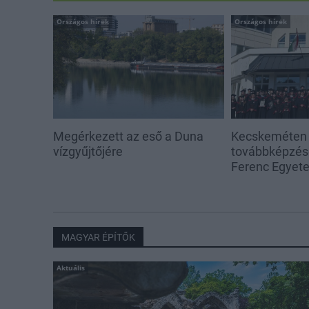
Országos hírek
Országos hírek
Megérkezett az eső a Duna
Kecskeméten i
vízgyűjtőjére
továbbképzése
Ferenc Egyet
MAGYAR ÉPÍTŐK
Aktuális