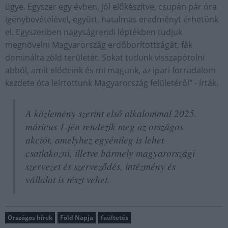
ügye. Egyszer egy évben, jól előkészítve, csupán pár óra
igénybevételével, együtt, hatalmas eredményt érhetünk
el. Egyszeriben nagyságrendi léptékben tudjuk
megnövelni Magyarország erdőborítottságát, fák
dominálta zöld területét. Sokat tudunk visszapótolni
abból, amit elődeink és mi magunk, az ipari forradalom
kezdete óta leírtottunk Magyarország felületéről" - írták.
A közlemény szerint első alkalommal 2025.
máricus 1-jén rendezik meg az országos
akciót, amelyhez egyénileg is lehet
csatlakozni, illetve bármely magyarországi
szervezet és szerveződés, intézmény és
vállalat is részt vehet.
Országos hírek
Föld Napja
faültetés