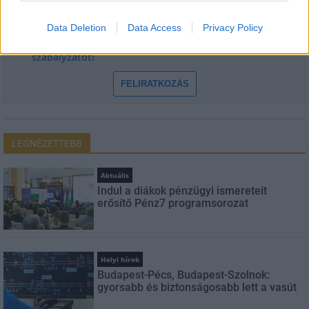
Data Deletion
Data Access
Privacy Policy
Feliratkozom a hírlevélre és elfogadom az
adatvédelmi
szabályzatot!
FELIRATKOZÁS
LEGNÉZETTEBB
Aktuális
Indul a diákok pénzügyi ismereteit
erősítő Pénz7 programsorozat
Helyi hírek
Budapest-Pécs, Budapest-Szolnok:
gyorsabb és biztonságosabb lett a vasút