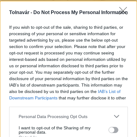
Tolnavár -
Do Not Process My Personal Information
A lakosságra is fontos szerep hárul a szúnyoginvázió
elkerülésében
If you wish to opt-out of the sale, sharing to third parties, or
processing of your personal or sensitive information for
targeted advertising by us, please use the below opt-out
section to confirm your selection. Please note that after your
opt-out request is processed you may continue seeing
interest-based ads based on personal information utilized by
us or personal information disclosed to third parties prior to
MAGYAR ÉPÍTŐK
your opt-out. You may separately opt-out of the further
disclosure of your personal information by third parties on the
IAB’s list of downstream participants. This information may
Mi épül?
also be disclosed by us to third parties on the
IAB’s List of
Downstream Participants
that may further disclose it to other
third parties.
Please note that this website/app uses one or more Google
Personal Data Processing Opt Outs
services and may gather and store information including but
not limited to your visit or usage behaviour. You may click to
I want to opt-out of the Sharing of my
personal data.
grant or deny consent to Google and its third-party tags to