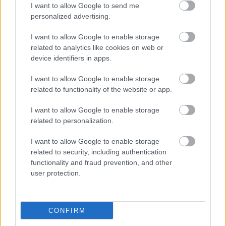
I want to allow Google to send me
personalized advertising.
Új gyalogosátkelők és jelzőlámpás
csomópont épül Angyalföldön
I want to allow Google to enable storage
related to analytics like cookies on web or
device identifiers in apps.
I want to allow Google to enable storage
Másfélszeresére bővítik
related to functionality of the website or app.
Hódmezővásárhely jó hírű református
iskoláját
I want to allow Google to enable storage
related to personalization.
I want to allow Google to enable storage
related to security, including authentication
HÍRLEVÉL
functionality and fraud prevention, and other
user protection.
Név
CONFIRM
E-mail cím