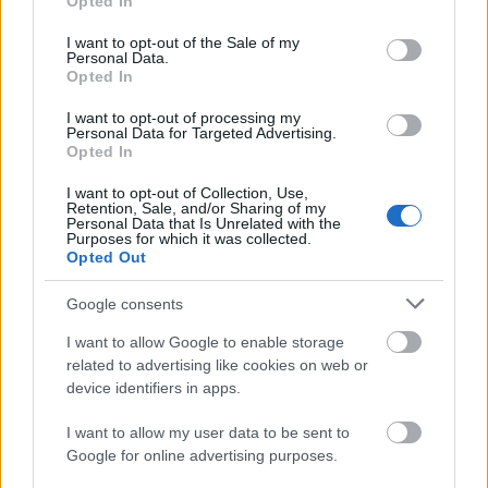
Opted In
use your data for below specified purposes in below Google
consent section.
I want to opt-out of the Sale of my
Personal Data.
Opted In
Belváros-Lipótváros
játszótér
I want to opt-out of processing my
Personal Data for Targeted Advertising.
Város-Teampannon Kereskedelmi és Szolgáltató Kft.
parkfelújítás
Opted In
Újragondolják Lipótváros rejtett, zöld parkját
I want to opt-out of Collection, Use,
Indulhat a Honvéd tér megújításának tervezése, ahol a
Retention, Sale, and/or Sharing of my
Personal Data that Is Unrelated with the
klímatudatos gondolkodás és a helyi identitás erősítése kerül a
Purposes for which it was collected.
középpontba.
Opted Out
Google consents
Történelmi táj, amelynek minden köve
mesél – megújul a tatai Angolkert
I want to allow Google to enable storage
related to advertising like cookies on web or
device identifiers in apps.
M1 bővítés: már zajlik a teljesen új
I want to allow my user data to be sent to
Bicske Kelet csomópont építése
Google for online advertising purposes.