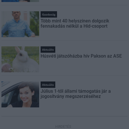
Gazdaság
Több mint 40 helyszínen dolgozik
fennakadás nélkül a Híd-csoport
Aktuális
Húsvéti játszóházba hív Pakson az ASE
Aktuális
Július 1-től állami támogatás jár a
jogosítvány megszerzéséhez
HIRDETÉS