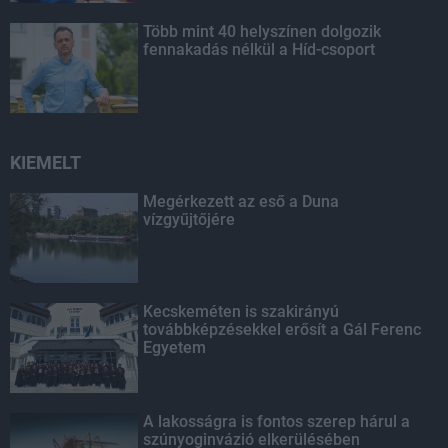
Több mint 40 helyszínen dolgozik
fennakadás nélkül a Híd-csoport
KIEMELT
Megérkezett az eső a Duna
vízgyűjtőjére
Kecskeméten is szakirányú
továbbképzésekkel erősít a Gál Ferenc
Egyetem
A lakosságra is fontos szerep hárul a
szúnyoginvázió elkerülésében