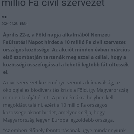
millió Fa civil szervezet
MTI
2024.04.23. 15:34
Április 22-e, a Föld napja alkalmából Nemzeti
Faültetési Napot hirdet a 10 millió Fa civil szervezet
országos közössége. Az akciót minden évben március
első szombatján tartanák meg azzal a céllal, hogy a
közösségi összefogással a lehető legtöbb fát ültessék
el.
A civil szervezet közleménye szerint a klímaválság, az
ökológiai és biodiverzitás krízis a Föld, így Magyarország
minden lakóját érinti. A problémákra helyben kell
megoldást találni, ezért a 10 millió Fa országos
közössége akciót hirdet, amelynek célja, hogy
Magyarország legyen Európa legzöldebb országa.
"Az emberi élőhely fenntartásának ügye mindannyiunk