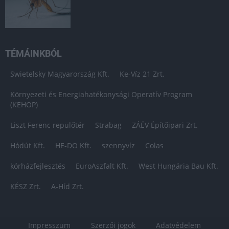
TÉMÁINKBÓL
Swietelsky Magyarország Kft.
Ke-Víz 21 Zrt.
Környezeti és Energiahatékonysági Operatív Program
(KEHOP)
Liszt Ferenc repülőtér
Strabag
ZÁÉV Építőipari Zrt.
Hódút Kft.
HE-DO Kft.
szennyvíz
Colas
kórházfejlesztés
EuroAszfalt Kft.
West Hungária Bau Kft.
KÉSZ Zrt.
A-Híd Zrt.
Impresszum
Szerzői jogok
Adatvédelem