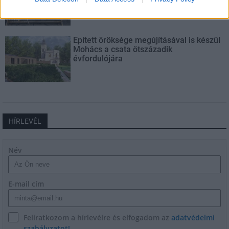
múlt Bicske vízellátása
Épített öröksége megújításával is készül
Mohács a csata ötszázadik
évfordulójára
HÍRLEVÉL
Név
E-mail cím
Feliratkozom a hírlevélre és elfogadom az
adatvédelmi
szabályzatot!