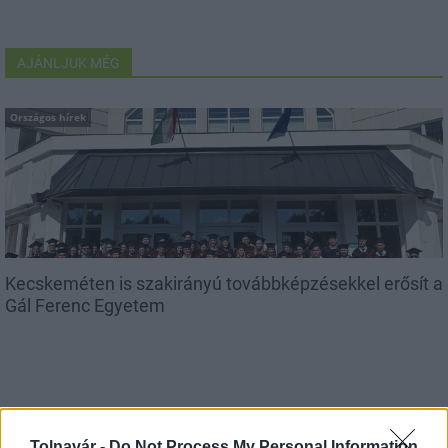
AJÁNLJUK MÉG
Országos hírek
Kecskeméten is szakirányú továbbképzésekkel erősít a
Gál Ferenc Egyetem
Országos hírek
Tolnavár -
Do Not Process My Personal Information