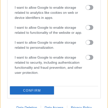
I want to allow Google to enable storage
HE-DO
BKK
KM Építő Kft.
Főmterv Mérnöki Tervező Zrt.
related to analytics like cookies on web or
Látványos építési szakasz indult be a Flórián téri
device identifiers in apps.
felüljárón
I want to allow Google to enable storage
A tartós nyári hőség jelentős kihívás elé állítja a KM Építőt,
related to functionality of the website or app.
ennek ellenére folyamatosan halad az aszfaltozás.
I want to allow Google to enable storage
Paks II.: Mit jelent az 5. blokk új
related to personalization.
mérföldköve a felülvizsgálat
árnyékában?
I want to allow Google to enable storage
related to security, including authentication
functionality and fraud prevention, and other
user protection.
Elkészült a Liszt Ferenc repülőtér
közelében lévő logisztikai bázis út- és
közműhálózatának fejlesztése
CONFIRM
Látlelet a hazai víziközművekről?
Egyetlen, fél évszázados vezetéken
Data Deletion
Data Access
Privacy Policy