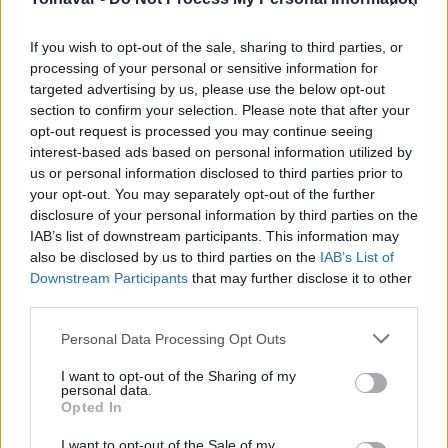
If you wish to opt-out of the sale, sharing to third parties, or
processing of your personal or sensitive information for
targeted advertising by us, please use the below opt-out
section to confirm your selection. Please note that after your
opt-out request is processed you may continue seeing
A lakosságra is fontos szerep hárul a szúnyoginvázió
interest-based ads based on personal information utilized by
elkerülésében
us or personal information disclosed to third parties prior to
your opt-out. You may separately opt-out of the further
disclosure of your personal information by third parties on the
IAB’s list of downstream participants. This information may
also be disclosed by us to third parties on the
IAB’s List of
Downstream Participants
that may further disclose it to other
Országos hírek
third parties.
Please note that this website/app uses one or more Google
Personal Data Processing Opt Outs
services and may gather and store information including but
not limited to your visit or usage behaviour. You may click to
I want to opt-out of the Sharing of my
personal data.
grant or deny consent to Google and its third-party tags to
Opted In
use your data for below specified purposes in below Google
consent section.
Itt az ÉVOSZ megoldása a hőhullámok és az
I want to opt-out of the Sale of my