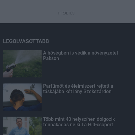
HIRDETÉS
LEGOLVASOTTABB
A hőségben is védik a növényzetet
Pakson
Parfümöt és élelmiszert rejtett a
táskájába két lány Szekszárdon
Több mint 40 helyszínen dolgozik
fennakadás nélkül a Híd-csoport