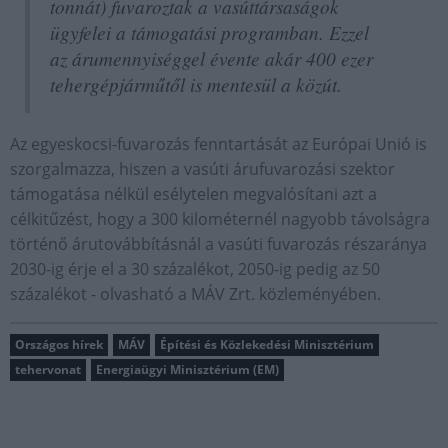
tonnát) fuvaroztak a vasúttársaságok
ügyfelei a támogatási programban. Ezzel
az árumennyiséggel évente akár 400 ezer
tehergépjárműtől is mentesül a közút.
Az egyeskocsi-fuvarozás fenntartását az Európai Unió is
szorgalmazza, hiszen a vasúti árufuvarozási szektor
támogatása nélkül esélytelen megvalósítani azt a
célkitűzést, hogy a 300 kilométernél nagyobb távolságra
történő árutovábbításnál a vasúti fuvarozás részaránya
2030-ig érje el a 30 százalékot, 2050-ig pedig az 50
százalékot - olvasható a MÁV Zrt. közleményében.
Országos hírek
MÁV
Építési és Közlekedési Minisztérium
tehervonat
Energiaügyi Minisztérium (EM)