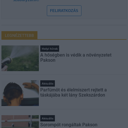
FELIRATKOZÁS
LEGNÉZETTEBB
Helyi hírek
A hőségben is védik a növényzetet
Pakson
Aktuális
Parfümöt és élelmiszert rejtett a
táskájába két lány Szekszárdon
Aktuális
Sorompót rongáltak Pakson