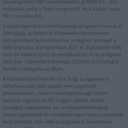
társaságokhoz 2021 decemberében az MMV Zrt., idén
májusban pedig a Train Hungary Kft. és a Kárpát Vasút
Kft. is csatlakozott.
A vasúti egyeskocsi teherfuvarozás program forrását az
EM nyújtja, az Építési és Közlekedési Minisztérium
támogatóként teszi elérhetővé, a megítélt összeget a
MÁV folyósítja. A programban 2021 és 2025 között több
mint 26 milliárd forint áll rendelkezésre. A társaságokat
2021-ben 1,89 milliárd forinttal, 2022-ben 6,27 milliárd
forinttal támogatta az állam.
A közleményben kitértek arra, hogy az egyeskocsi-
teherfuvarozás piaci alapon nem végezhető
jövedelmezően, viszont nemzetgazdasági szinten
hasznos. Ugyanis ez 700 magyar vállalat, köztük
stratégiai nagyüzemek, kis- és középvállalkozások
alapanyagellátását és termékeik export piacra juttatását
teszi lehetővé. Ezen felül a szolgáltatás fenntartása