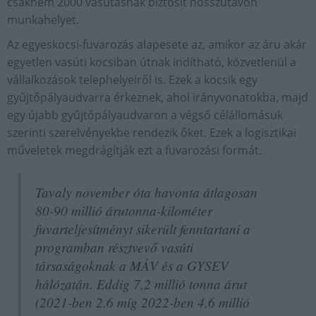
csaknem 2000 vasutasnak biztosít hosszútávon
munkahelyet.
Az egyeskocsi-fuvarozás alapesete az, amikor az áru akár
egyetlen vasúti kocsiban útnak indítható, közvetlenül a
vállalkozások telephelyeiről is. Ezek a kocsik egy
gyűjtőpályaudvarra érkeznek, ahol irányvonatokba, majd
egy újabb gyűjtőpályaudvaron a végső célállomásuk
szerinti szerelvényekbe rendezik őket. Ezek a logisztikai
műveletek megdrágítják ezt a fuvarozási formát.
Tavaly november óta havonta átlagosan
80-90 millió árutonna-kilométer
fuvarteljesítményt sikerült fenntartani a
programban résztvevő vasúti
társaságoknak a MÁV és a GYSEV
hálózatán. Eddig 7,2 millió tonna árut
(2021-ben 2,6 míg 2022-ben 4,6 millió