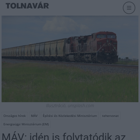
Illusztráció, unsplash.com
Országos hírek
MÁV
Építési és Közlekedési Minisztérium
tehervonat
Energiaügyi Minisztérium (EM)
MÁV: idén is folytatódik az