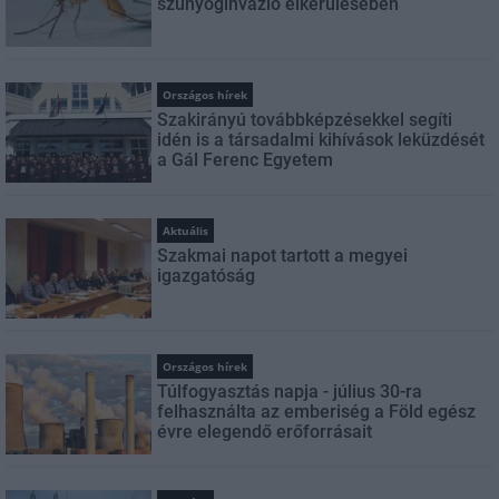
szúnyoginvázió elkerülésében
Országos hírek
Szakirányú továbbképzésekkel segíti
idén is a társadalmi kihívások leküzdését
a Gál Ferenc Egyetem
Aktuális
Szakmai napot tartott a megyei
igazgatóság
Országos hírek
Túlfogyasztás napja - július 30-ra
felhasználta az emberiség a Föld egész
évre elegendő erőforrásait