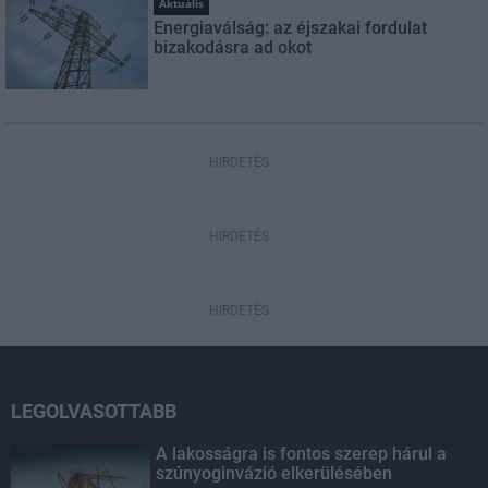
Aktuális
Energiaválság: az éjszakai fordulat
bizakodásra ad okot
HIRDETÉS
HIRDETÉS
HIRDETÉS
LEGOLVASOTTABB
A lakosságra is fontos szerep hárul a
szúnyoginvázió elkerülésében