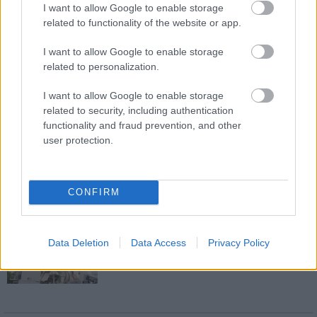
kötik össze Spanyolország és
I want to allow Google to enable storage
Franciaország villamosenergia-
related to functionality of the website or app.
hálózatát
I want to allow Google to enable storage
related to personalization.
Még több zöld, még több virág és új
játszótér Debrecen egyik legfontosabb
terén
I want to allow Google to enable storage
related to security, including authentication
functionality and fraud prevention, and other
user protection.
Fából épül Budakeszi új óvodája
CONFIRM
Gyárleállításokkal és átszervezett
termeléssel tehermentesíti a
Data Deletion
Data Access
Privacy Policy
villamosenergia-rendszert a STRABAG