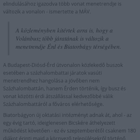
elindulásához igazodva több vonat menetrendje is
változik a vonalon - ismertette a MÁV.
A közleményben kitértek arra is, hogy a
Volánbusz több járatának is változik a
menetrendje Érd és Biatorbágy térségében.
A Budapest-Diósd-Érd útvonalon közlekedő buszok
esetében a százhalombattai járatok vasúti
menetrendhez hangolása a jövőben nem
Százhalombattán, hanem Érden történik, így busz és
vonat közötti érdi átszállással kedvezőbbé válik
Százhalombattáról a főváros elérhetősége.
Biatorbágyon új oktatási intézményt adnak át, ahol - az
egy évig tartó, ideiglenesen Bicskére áthelyezett
működést követően - ez év szeptemberétől csaknem 180
diákot érinti majd a környező településekről történő