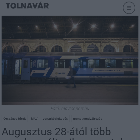
Fotó: mavcsoport.hu
Országos hírek
MÁV
vonatközlekedés
menetrendváltozás
Augusztus 28-ától több