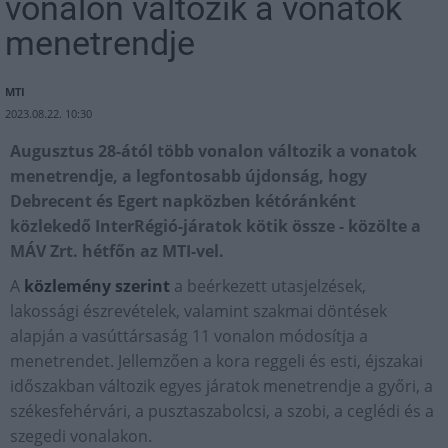
vonalon változik a vonatok
menetrendje
MTI
2023.08.22. 10:30
Augusztus 28-ától több vonalon változik a vonatok
menetrendje, a legfontosabb újdonság, hogy
Debrecent és Egert napközben kétóránként
közlekedő InterRégió-járatok kötik össze - közölte a
MÁV Zrt. hétfőn az MTI-vel.
A
közlemény szerint
a beérkezett utasjelzések,
lakossági észrevételek, valamint szakmai döntések
alapján a vasúttársaság 11 vonalon módosítja a
menetrendet. Jellemzően a kora reggeli és esti, éjszakai
időszakban változik egyes járatok menetrendje a győri, a
székesfehérvári, a pusztaszabolcsi, a szobi, a ceglédi és a
szegedi vonalakon.