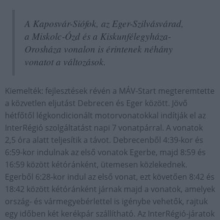
A Kaposvár-Siófok, az Eger-Szilvásvárad,
a Miskolc-Ózd és a Kiskunfélegyháza-
Orosháza vonalon is érintenek néhány
vonatot a változások.
Kiemelték: fejlesztések révén a MÁV-Start megteremtette
a közvetlen eljutást Debrecen és Eger között. Jövő
hétfőtől légkondicionált motorvonatokkal indítják el az
InterRégió szolgáltatást napi 7 vonatpárral. A vonatok
2,5 óra alatt teljesítik a távot. Debrecenből 4:39-kor és
6:59-kor indulnak az első vonatok Egerbe, majd 8:59 és
16:59 között kétóránként, ütemesen közlekednek.
Egerből 6:28-kor indul az első vonat, ezt követően 8:42 és
18:42 között kétóránként járnak majd a vonatok, amelyek
ország- és vármegyebérlettel is igénybe vehetők, rajtuk
egy időben két kerékpár szállítható. Az InterRégió-járatok