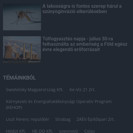
A lakosságra is fontos szerep hárul a
szúnyoginvázió elkerülésében
Túlfogyasztás napja - július 30-ra
felhasználta az emberiség a Föld egész
évre elegendő erőforrásait
TÉMÁINKBÓL
Swietelsky Magyarország Kft.
Ke-Víz 21 Zrt.
Környezeti és Energiahatékonysági Operatív Program
(KEHOP)
Liszt Ferenc repülőtér
Strabag
ZÁÉV Építőipari Zrt.
Hódút Kft.
HE-DO Kft.
szennyvíz
Colas