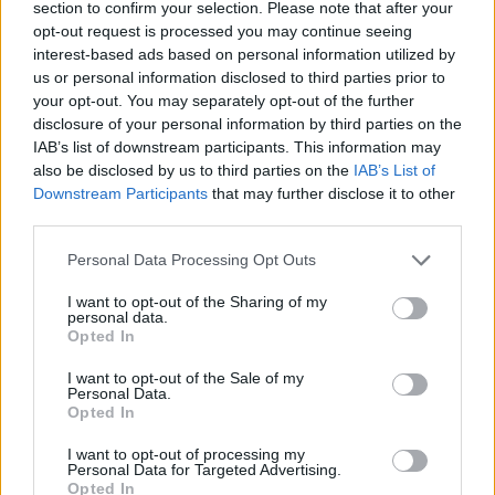
section to confirm your selection. Please note that after your
opt-out request is processed you may continue seeing
Országos hírek
interest-based ads based on personal information utilized by
us or personal information disclosed to third parties prior to
your opt-out. You may separately opt-out of the further
disclosure of your personal information by third parties on the
IAB’s list of downstream participants. This information may
also be disclosed by us to third parties on the
IAB’s List of
Downstream Participants
that may further disclose it to other
Itt az ÉVOSZ megoldása a hőhullámok és az
third parties.
energiakrízis kezelésére
Please note that this website/app uses one or more Google
Personal Data Processing Opt Outs
services and may gather and store information including but
not limited to your visit or usage behaviour. You may click to
I want to opt-out of the Sharing of my
personal data.
grant or deny consent to Google and its third-party tags to
Opted In
use your data for below specified purposes in below Google
consent section.
I want to opt-out of the Sale of my
Personal Data.
Opted In
MAGYAR ÉPÍTŐK
I want to opt-out of processing my
Personal Data for Targeted Advertising.
Mi épül?
Opted In