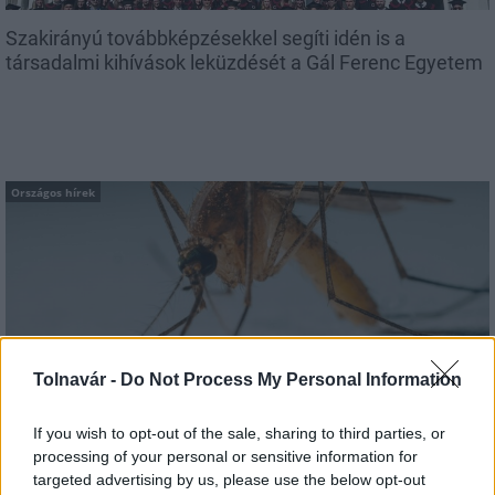
Szakirányú továbbképzésekkel segíti idén is a
társadalmi kihívások leküzdését a Gál Ferenc Egyetem
Országos hírek
A lakosságra is fontos szerep hárul a szúnyoginvázió
Tolnavár -
Do Not Process My Personal Information
elkerülésében
If you wish to opt-out of the sale, sharing to third parties, or
processing of your personal or sensitive information for
targeted advertising by us, please use the below opt-out