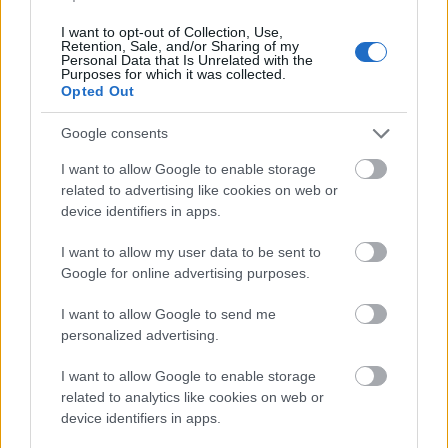
I want to opt-out of Collection, Use,
Retention, Sale, and/or Sharing of my
Personal Data that Is Unrelated with the
Purposes for which it was collected.
Opted Out
Google consents
I want to allow Google to enable storage
related to advertising like cookies on web or
device identifiers in apps.
Mohács
Épkar Zrt.
Aktív Kft.
VivaPalazzo Zrt.
I want to allow my user data to be sent to
Épített öröksége megújításával is készül Mohács a
Google for online advertising purposes.
csata ötszázadik évfordulójára
I want to allow Google to send me
Új kápolna, kiállítótér épült a mohácsi csata emlékhelyén. A
personalized advertising.
városban is számos beruházás készült el vagy közeledik a
befejezéshez. Új parkolóház létesül, megújul a városháza és a
I want to allow Google to enable storage
Széchenyi tér is.
related to analytics like cookies on web or
device identifiers in apps.
A tengerfenék alatt négy óriáskábellel