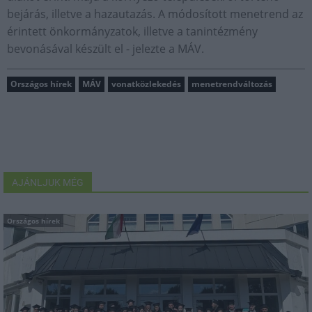
bejárás, illetve a hazautazás. A módosított menetrend az
érintett önkormányzatok, illetve a tanintézmény
bevonásával készült el - jelezte a MÁV.
Országos hírek
MÁV
vonatközlekedés
menetrendváltozás
AJÁNLJUK MÉG
Országos hírek