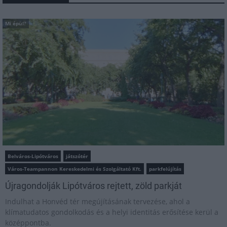
Mi épül?
Belváros-Lipótváros
játszótér
Város-Teampannon Kereskedelmi és Szolgáltató Kft.
parkfelújítás
Újragondolják Lipótváros rejtett, zöld parkját
Indulhat a Honvéd tér megújításának tervezése, ahol a
klímatudatos gondolkodás és a helyi identitás erősítése kerül a
középpontba.