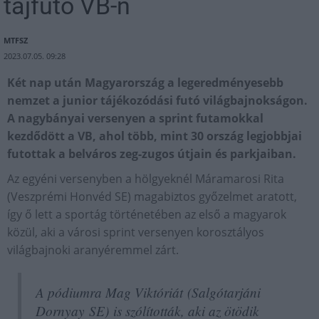
tájfutó VB-n
MTFSZ
2023.07.05. 09:28
Két nap után Magyarország a legeredményesebb
nemzet a junior tájékozódási futó világbajnokságon.
A nagybányai versenyen a sprint futamokkal
kezdődött a VB, ahol több, mint 30 ország legjobbjai
futottak a belváros zeg-zugos útjain és parkjaiban.
Az egyéni versenyben a hölgyeknél Máramarosi Rita
(Veszprémi Honvéd SE) magabiztos győzelmet aratott,
így ő lett a sportág történetében az első a magyarok
közül, aki a városi sprint versenyen korosztályos
világbajnoki aranyéremmel zárt.
A pódiumra Mag Viktóriát (Salgótarjáni
Dornyay SE) is szólították, aki az ötödik