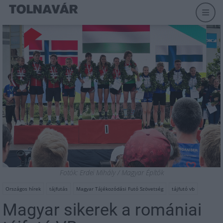
Fotók: Erdei Mihály / Magyar Építők
Országos hírek
tájfutás
Magyar Tájékozódási Futó Szövetség
tájfutó vb
Magyar sikerek a romániai