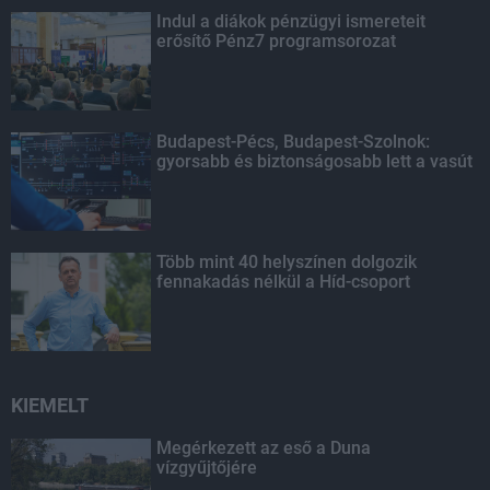
Indul a diákok pénzügyi ismereteit
erősítő Pénz7 programsorozat
Budapest-Pécs, Budapest-Szolnok:
gyorsabb és biztonságosabb lett a vasút
Több mint 40 helyszínen dolgozik
fennakadás nélkül a Híd-csoport
KIEMELT
Megérkezett az eső a Duna
vízgyűjtőjére