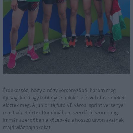
Érdekesség, hogy a négy versenyzőből három még
ifjúsági korú, így többnyire náluk 1-2 évvel idősebbeket
előztek meg. A junior tájfutó VB városi sprint versenyei
most véget értek Romániában, szerdától szombatig
immár az erdőben a közép- és a hosszú távon avatnak
majd világbajnokokat.