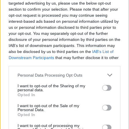
targeted advertising by us, please use the below opt-out
section to confirm your selection. Please note that after your
opt-out request is processed you may continue seeing
interest-based ads based on personal information utilized by
us or personal information disclosed to third parties prior to
your opt-out. You may separately opt-out of the further
disclosure of your personal information by third parties on the
IAB’s list of downstream participants. This information may
Országos hírek
tájfutás
Magyar Tájékozódási Futó Szövetség
also be disclosed by us to third parties on the
IAB’s List of
tájfutó vb
Downstream Participants
that may further disclose it to other
third parties.
Please note that this website/app uses one or more Google
Personal Data Processing Opt Outs
services and may gather and store information including but
not limited to your visit or usage behaviour. You may click to
I want to opt-out of the Sharing of my
personal data.
grant or deny consent to Google and its third-party tags to
AJÁNLJUK MÉG
Opted In
use your data for below specified purposes in below Google
consent section.
I want to opt-out of the Sale of my
Personal Data.
Országos hírek
Opted In
I want to opt-out of processing my