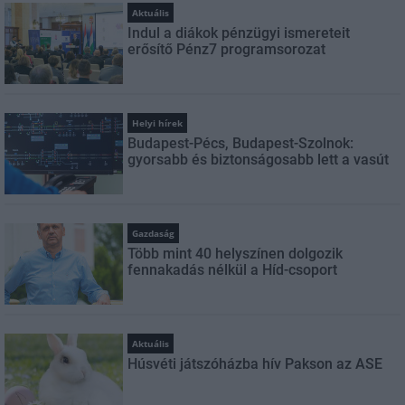
Aktuális
Indul a diákok pénzügyi ismereteit
erősítő Pénz7 programsorozat
Helyi hírek
Budapest-Pécs, Budapest-Szolnok:
gyorsabb és biztonságosabb lett a vasút
Gazdaság
Több mint 40 helyszínen dolgozik
fennakadás nélkül a Híd-csoport
Aktuális
Húsvéti játszóházba hív Pakson az ASE