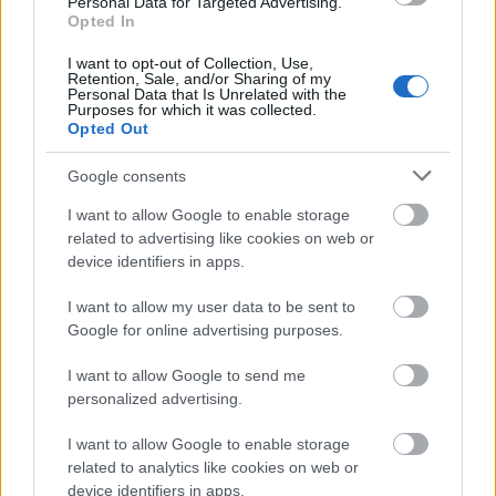
Personal Data for Targeted Advertising.
Opted In
I want to opt-out of Collection, Use,
Retention, Sale, and/or Sharing of my
Personal Data that Is Unrelated with the
Megérkezett az eső a Duna vízgyűjtőjére
Purposes for which it was collected.
Opted Out
Google consents
I want to allow Google to enable storage
related to advertising like cookies on web or
device identifiers in apps.
Országos hírek
I want to allow my user data to be sent to
Google for online advertising purposes.
I want to allow Google to send me
personalized advertising.
I want to allow Google to enable storage
Kecskeméten is szakirányú továbbképzésekkel erősít a
related to analytics like cookies on web or
Gál Ferenc Egyetem
device identifiers in apps.