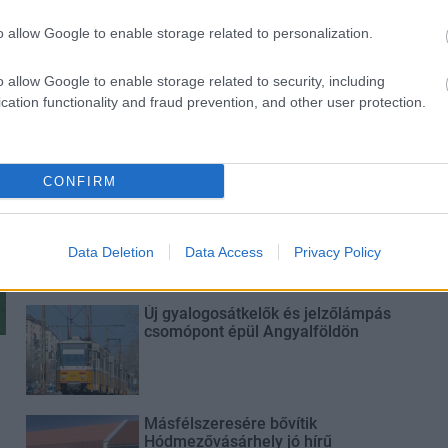
o allow Google to enable storage related to personalization.
o allow Google to enable storage related to security, including
Történelmi táj, amelynek minden
cation functionality and fraud prevention, and other user protection.
köve mesél – megújul a tatai
Angolkert
CONFIRM
M1 bővítés: már zajlik a teljesen új
Bicske Kelet csomópont építése
Data Deletion
Data Access
Privacy Policy
Új gyalogosátkelők és jelzőlámpás
csomópont épül Angyalföldön
Másfélszeresére bővítik
Hódmezővásárhely jó hírű