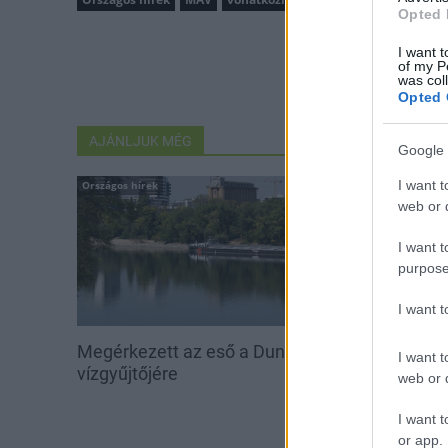
Opted 
I want t
of my P
was col
Opted 
AJÁNLJUK MÉG
Google 
I want t
Országos hírek
Országos hírek
web or d
I want t
purpose
I want 
Megérkezett az eső a Duna
Kecskeméten i
I want t
vízgyűjtőjére
továbbképzése
web or d
Ferenc Egyet
I want t
or app.