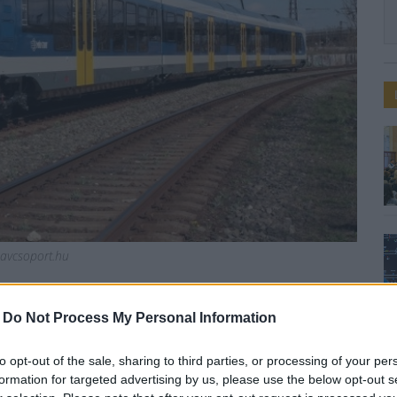
avcsoport.hu
változik a hétvégi
-
Do Not Process My Personal Information
to opt-out of the sale, sharing to third parties, or processing of your per
formation for targeted advertising by us, please use the below opt-out s