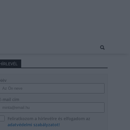
HÍRLEVÉL
Név
E-mail cím
Feliratkozom a hírlevélre és elfogadom az
adatvédelmi szabályzatot!