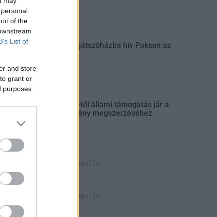
ou may
 personal
out of the
 downstream
Aktuális
B’s List of
Húsvéti játszóházba hív Pakson az
ASE
er and store
to grant or
ed purposes
Aktuális
Július 1-től állami támogatás jár a
jogosítvány megszerzéséhez
HIRDETÉS
HIRDETÉS