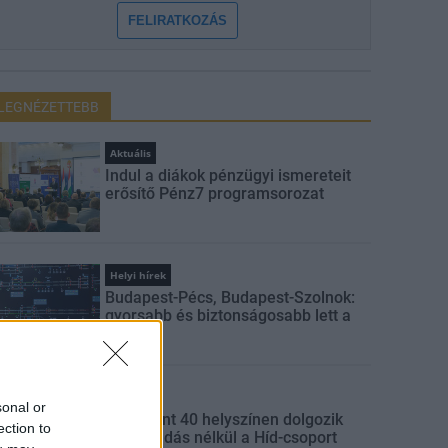
FELIRATKOZÁS
LEGNÉZETTEBB
Aktuális
Indul a diákok pénzügyi ismereteit
erősítő Pénz7 programsorozat
Helyi hírek
Budapest-Pécs, Budapest-Szolnok:
gyorsabb és biztonságosabb lett a
vasút
Gazdaság
sonal or
Több mint 40 helyszínen dolgozik
ection to
fennakadás nélkül a Híd-csoport