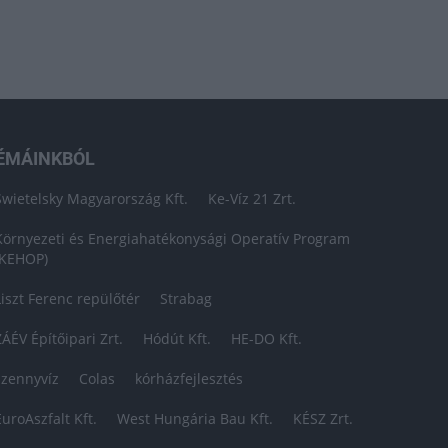
ÉMÁINKBÓL
Swietelsky Magyarország Kft.
Ke-Víz 21 Zrt.
Környezeti és Energiahatékonysági Operatív Program
(KEHOP)
Liszt Ferenc repülőtér
Strabag
ZÁÉV Építőipari Zrt.
Hódút Kft.
HE-DO Kft.
szennyvíz
Colas
kórházfejlesztés
EuroAszfalt Kft.
West Hungária Bau Kft.
KÉSZ Zrt.