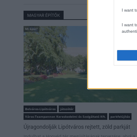
I want t
MAGYAR ÉPÍTŐK
I want t
Mi épül?
authenti
Belváros-Lipótváros
játszótér
Város-Teampannon Kereskedelmi és Szolgáltató Kft.
parkfelújítás
Újragondolják Lipótváros rejtett, zöld parkját
Indulhat a Honvéd tér megújításának tervezése, ahol a