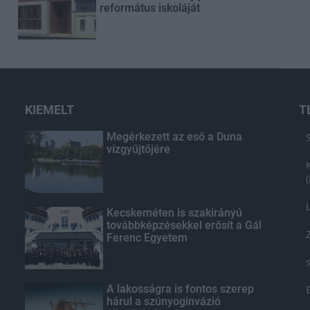
református iskoláját
KIEMELT
T
Megérkezett az eső a Duna
vízgyűjtőjére
Kecskeméten is szakirányú
továbbképzésekkel erősít a Gál
Ferenc Egyetem
A lakosságra is fontos szerep
hárul a szúnyoginvázió