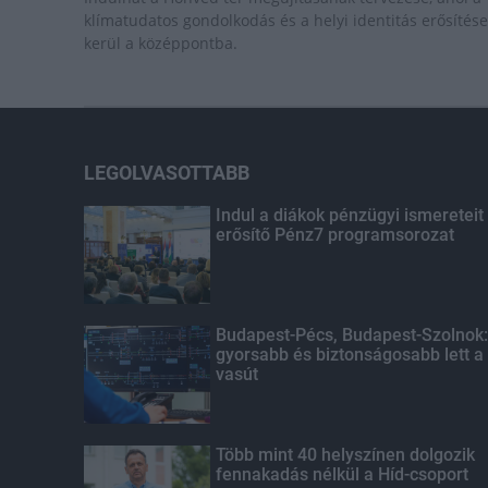
klímatudatos gondolkodás és a helyi identitás erősítése
kerül a középpontba.
LEGOLVASOTTABB
Indul a diákok pénzügyi ismereteit
erősítő Pénz7 programsorozat
Budapest-Pécs, Budapest-Szolnok:
gyorsabb és biztonságosabb lett a
vasút
Több mint 40 helyszínen dolgozik
fennakadás nélkül a Híd-csoport