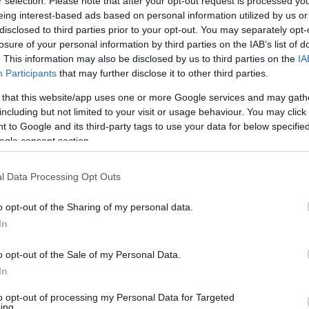
r selection. Please note that after your opt-out request is processed y
eing interest-based ads based on personal information utilized by us or
disclosed to third parties prior to your opt-out. You may separately opt-
losure of your personal information by third parties on the IAB’s list of
rákban felsővezeték-karbantartást végeznek,
. This information may also be disclosed by us to third parties on the
IA
kaszon több vonat helyett pótlóbuszokat indítanak
Participants
that may further disclose it to other third parties.
.
 that this website/app uses one or more Google services and may gath
including but not limited to your visit or usage behaviour. You may click 
z esztergomi, a szobi és a veresegyházi vonalon
 to Google and its third-party tags to use your data for below specifi
égállomásról, a 26-os busz megállójából induló
ogle consent section.
alota-Újpest felé.
l Data Processing Opt Outs
p között a Budapest-Győr-Hegyeshalom vonalon is. A
iget és Tatabánya között végzett pályakarbantartás
o opt-out of the Sharing of my personal data.
nt közlekednek.
In
lható (
www.mavcsoport.hu/mavinform/hetvegi-
vonalon
,
www.mavcsoport.hu/mavinform/gyori-
o opt-out of the Sale of my Personal Data.
In
ius-31-tol-aprilis-2-ig
).
to opt-out of processing my Personal Data for Targeted
ing.
ás