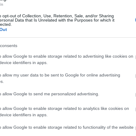
In
o opt-out of Collection, Use, Retention, Sale, and/or Sharing
ersonal Data that Is Unrelated with the Purposes for which it
lected.
Out
consents
o allow Google to enable storage related to advertising like cookies on
Országos hírek
evice identifiers in apps.
o allow my user data to be sent to Google for online advertising
s.
to allow Google to send me personalized advertising.
s szakirányú
A lakosságra is fontos szerep
o allow Google to enable storage related to analytics like cookies on
kkel erősít a Gál
hárul a szúnyoginvázió
evice identifiers in apps.
em
elkerülésében
o allow Google to enable storage related to functionality of the website