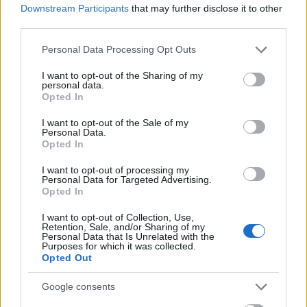
Downstream Participants
that may further disclose it to other
Indulhat a Honvéd tér megújításának tervezése, ahol a
third parties.
klímatudatos gondolkodás és a helyi identitás erősítése kerül a
középpontba.
Please note that this website/app uses one or more Google
Personal Data Processing Opt Outs
services and may gather and store information including but
not limited to your visit or usage behaviour. You may click to
I want to opt-out of the Sharing of my
Történelmi táj, amelynek minden köve
personal data.
mesél – megújul a tatai Angolkert
grant or deny consent to Google and its third-party tags to
Opted In
use your data for below specified purposes in below Google
consent section.
I want to opt-out of the Sale of my
Personal Data.
Opted In
M1 bővítés: már zajlik a teljesen új
Bicske Kelet csomópont építése
I want to opt-out of processing my
Personal Data for Targeted Advertising.
Opted In
I want to opt-out of Collection, Use,
Új gyalogosátkelők és jelzőlámpás
Retention, Sale, and/or Sharing of my
Personal Data that Is Unrelated with the
csomópont épül Angyalföldön
Purposes for which it was collected.
Opted Out
Google consents
Másfélszeresére bővítik