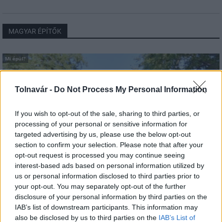
MAGYAR ÉPÍTŐK
Mi épül?
Tolnavár -
Do Not Process My Personal Information
If you wish to opt-out of the sale, sharing to third parties, or
processing of your personal or sensitive information for
targeted advertising by us, please use the below opt-out
section to confirm your selection. Please note that after your
opt-out request is processed you may continue seeing
interest-based ads based on personal information utilized by
us or personal information disclosed to third parties prior to
your opt-out. You may separately opt-out of the further
Belváros-Lipótváros
játszótér
disclosure of your personal information by third parties on the
Város-Teampannon Kereskedelmi és Szolgáltató Kft.
parkfelújítás
IAB’s list of downstream participants. This information may
Újragondolják Lipótváros rejtett, zöld parkját
also be disclosed by us to third parties on the
IAB’s List of