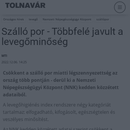
Országos hírek
levegő
Nemzeti Népegészségügyi Központ
szállópor
Szálló por - Többfelé javult a
levegőminőség
MTI
2022.12.06. 14:25
Csökkent a szálló por miatti légszennyezettség az
ország több pontján - derül ki a Nemzeti
Népegészségügyi Központ (NNK) kedden közzétett
adataiból.
A levegőhigiénés index rendszere négy kategóriát
tartalmaz: elfogadható, kifogásolt, egészségtelen és
veszélyes minősítést.
Az NNK kedden közzétett adatai szerint csökkent a