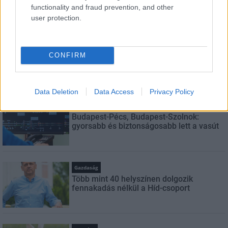
functionality and fraud prevention, and other
user protection.
LEGNÉZETTEBB
Aktuális
Indul a diákok pénzügyi ismereteit
CONFIRM
erősítő Pénz7 programsorozat
Data Deletion
Data Access
Privacy Policy
Helyi hírek
Budapest-Pécs, Budapest-Szolnok:
gyorsabb és biztonságosabb lett a vasút
Gazdaság
Több mint 40 helyszínen dolgozik
fennakadás nélkül a Híd-csoport