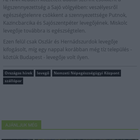
légszennyezettség a Sajó völgyében: veszélyesről
egészségtelenre csökkent a szennyezettsége Putnok,
Kazincbarcika és Sajószentpéter levegőjének. Miskolc
levegője továbbra is egészségtelen.
Ezen felül csak Oszlár és Hernádszurdok levegője
kifogásolt, míg egy nappal korábban még tíz település -
köztük Budapest - levegője volt ilyen.
Országos hírek
levegő
Nemzeti Népegészségügyi Központ
szállópor
AJÁNLJUK MÉG