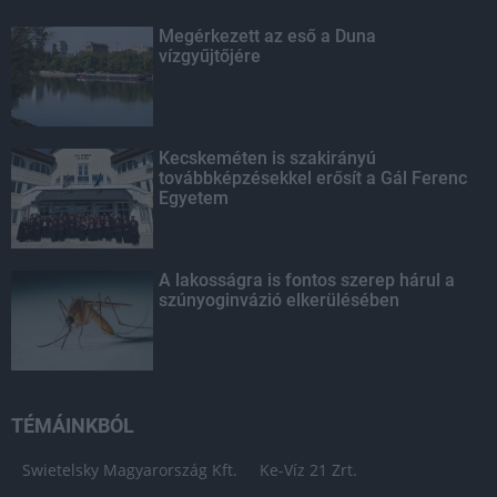
Megérkezett az eső a Duna
vízgyűjtőjére
Kecskeméten is szakirányú
továbbképzésekkel erősít a Gál Ferenc
Egyetem
A lakosságra is fontos szerep hárul a
szúnyoginvázió elkerülésében
TÉMÁINKBÓL
Swietelsky Magyarország Kft.
Ke-Víz 21 Zrt.