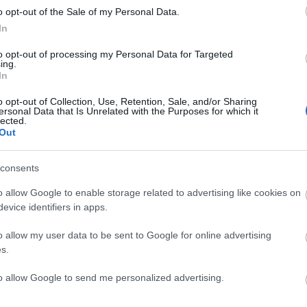
o opt-out of the Sale of my Personal Data.
rületén is a világ csúcsára értek.
In
to opt-out of processing my Personal Data for Targeted
ltz Balázs Dániel és Teleki Lóránt joghallgatók,
ing.
tusa és Bassola Bálint versenyjogi szakjogász vettek
In
inisztérium jogászképzés minőségének javítását
o opt-out of Collection, Use, Retention, Sale, and/or Sharing
ersonal Data that Is Unrelated with the Purposes for which it
lected.
Out
consents
o allow Google to enable storage related to advertising like cookies on
evice identifiers in apps.
o allow my user data to be sent to Google for online advertising
s.
Országos hírek
to allow Google to send me personalized advertising.