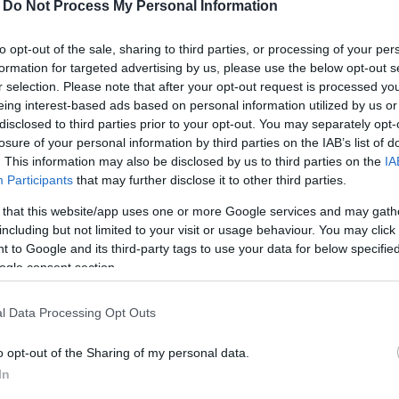
-
Do Not Process My Personal Information
között az Oxfordi Egyetem és a King's College
to opt-out of the sale, sharing to third parties, or processing of your per
formation for targeted advertising by us, please use the below opt-out s
r selection. Please note that after your opt-out request is processed y
m- és Jogtudományi Kar (ELTE ÁJK) csapata nyerte a
eing interest-based ads based on personal information utilized by us or
disclosed to third parties prior to your opt-out. You may separately opt-
nek 2021-es fordulóját - közölte az egyetem.
losure of your personal information by third parties on the IAB’s list of
. This information may also be disclosed by us to third parties on the
IA
l maguk mögé utasították többek között az
Participants
that may further disclose it to other third parties.
enyzőit, a döntőben pedig a korábbi bajnok
 that this website/app uses one or more Google services and may gath
 le a Herbert Smith Freehills Competition
including but not limited to your visit or usage behaviour. You may click 
ták a közleményben.
 to Google and its third-party tags to use your data for below specifi
ogle consent section.
ogvitáján alapult, amit most is vizsgál többek között
l Data Processing Opt Outs
le, mind a Spotify álláspontját sikerrel védte meg a
rói panelek előtt.
o opt-out of the Sharing of my personal data.
In
etközi jogi tárgyú világbajnoki, illetve