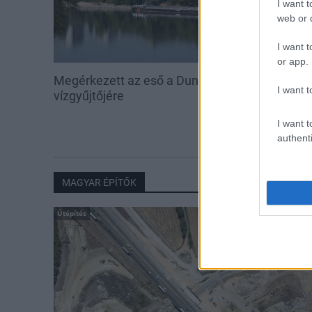
I want t
web or d
I want t
or app.
Megérkezett az eső a Duna
Kecskeméten i
I want t
vízgyűjtőjére
továbbképzése
Ferenc Egyet
I want t
authenti
MAGYAR ÉPÍTŐK
Útépítés