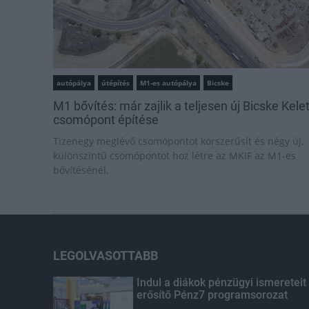
autópálya
útépítés
M1-es autópálya
Bicske
M1 bővítés: már zajlik a teljesen új Bicske Kele
csomópont építése
Tizenegy meglévő csomópontot korszerűsít és négy új,
különszintű csomópontot hoz létre az MKIF az M1-es
bővítésénél.
LEGOLVASOTTABB
Indul a diákok pénzügyi ismereteit
erősítő Pénz7 programsorozat