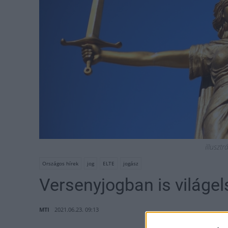
illusztr
Országos hírek
jog
ELTE
jogász
Versenyjogban is világe
MTI
2021.06.23. 09:13