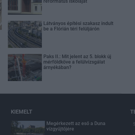
református iskoláját
Látványos építési szakasz indult
be a Flórián téri felüljárón
t
Paks II.: Mit jelent az 5. blokk új
mérföldköve a felülvizsgálat
árnyékában?
KIEMELT
T
Megérkezett az eső a Duna
vízgyűjtőjére