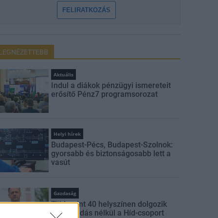
FELIRATKOZÁS
LEGNÉZETTEBB
Aktuális
Indul a diákok pénzügyi ismereteit
erősítő Pénz7 programsorozat
Helyi hírek
Budapest-Pécs, Budapest-Szolnok:
gyorsabb és biztonságosabb lett a
vasút
Gazdaság
Több mint 40 helyszínen dolgozik
fennakadás nélkül a Híd-csoport