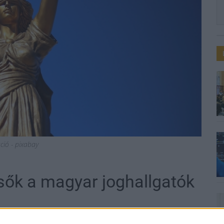
áció - pixabay
lsők a magyar joghallgatók