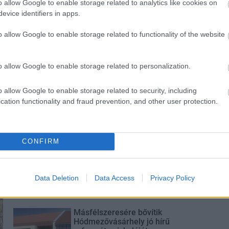
o allow Google to enable storage related to analytics like cookies on
evice identifiers in apps.
o allow Google to enable storage related to functionality of the website
s szakirányú
A lakosságra is fontos szerep
o allow Google to enable storage related to personalization.
kkel erősít a Gál
hárul a szúnyoginvázió
em
elkerülésében
o allow Google to enable storage related to security, including
cation functionality and fraud prevention, and other user protection.
CONFIRM
Új gyalogosátkelők és jelzőlámpás
csomópont épül Angyalföldön
Data Deletion
Data Access
Privacy Policy
Másfélszeresére bővítik
Hódmezővásárhely jó hírű