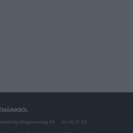
ÉMÁINKBÓL
Swietelsky Magyarország Kft.
Ke-Víz 21 Zrt.