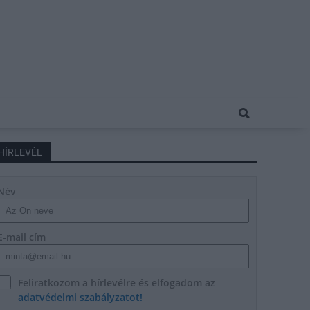
HÍRLEVÉL
Név
E-mail cím
Feliratkozom a hírlevélre és elfogadom az
adatvédelmi szabályzatot!