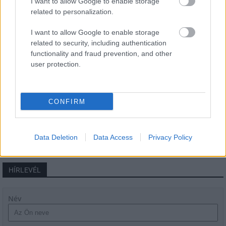
I want to allow Google to enable storage
related to personalization.
I want to allow Google to enable storage
Látlelet a hazai víziközművekről?
related to security, including authentication
Egyetlen, fél évszázados vezetéken
múlt Bicske vízellátása
functionality and fraud prevention, and other
user protection.
Épített öröksége megújításával is készül
Mohács a csata ötszázadik
CONFIRM
évfordulójára
Data Deletion
Data Access
Privacy Policy
HÍRLEVÉL
Név