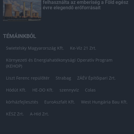
felhasználta az emberiség a Föld egész
évre elegendő erőforrásait
TÉMÁINKBÓL
Swietelsky Magyarország Kft.
Ke-Víz 21 Zrt.
Környezeti és Energiahatékonysági Operatív Program
(KEHOP)
Liszt Ferenc repülőtér
Strabag
ZÁÉV Építőipari Zrt.
Hódút Kft.
HE-DO Kft.
szennyvíz
Colas
kórházfejlesztés
EuroAszfalt Kft.
West Hungária Bau Kft.
KÉSZ Zrt.
A-Híd Zrt.