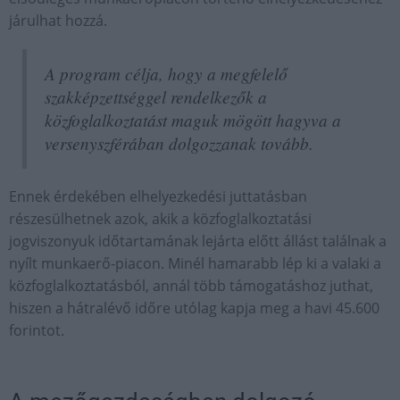
járulhat hozzá.
A program célja, hogy a megfelelő
szakképzettséggel rendelkezők a
közfoglalkoztatást maguk mögött hagyva a
versenyszférában dolgozzanak tovább.
Ennek érdekében elhelyezkedési juttatásban
részesülhetnek azok, akik a közfoglalkoztatási
jogviszonyuk időtartamának lejárta előtt állást találnak a
nyílt munkaerő-piacon. Minél hamarabb lép ki a valaki a
közfoglalkoztatásból, annál több támogatáshoz juthat,
hiszen a hátralévő időre utólag kapja meg a havi 45.600
forintot.