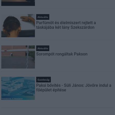
Aktuális
Parfümöt és élelmiszert rejtett a
táskájába két lány Szekszárdon
Aktuális
Sorompót rongáltak Pakson
Gazdaság
Paksi bővítés - Süli János: Jövőre indul a
főépület építése