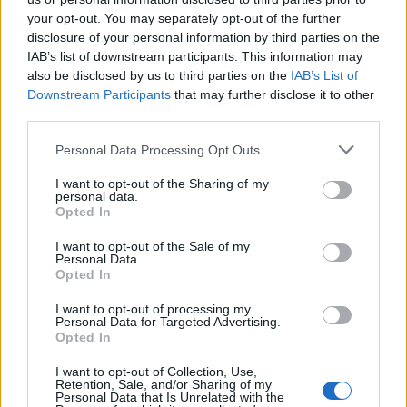
your opt-out. You may separately opt-out of the further
disclosure of your personal information by third parties on the
IAB’s list of downstream participants. This information may
also be disclosed by us to third parties on the
IAB’s List of
Itt az ÉVOSZ megoldása a hőhullámok és az
Downstream Participants
that may further disclose it to other
energiakrízis kezelésére
third parties.
Please note that this website/app uses one or more Google
Personal Data Processing Opt Outs
services and may gather and store information including but
not limited to your visit or usage behaviour. You may click to
I want to opt-out of the Sharing of my
personal data.
grant or deny consent to Google and its third-party tags to
Opted In
use your data for below specified purposes in below Google
consent section.
I want to opt-out of the Sale of my
MAGYAR ÉPÍTŐK
Personal Data.
Opted In
Útépítés
I want to opt-out of processing my
Personal Data for Targeted Advertising.
Opted In
I want to opt-out of Collection, Use,
Retention, Sale, and/or Sharing of my
Personal Data that Is Unrelated with the