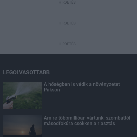
HIRDETÉS
HIRDETÉS
HIRDETÉS
LEGOLVASOTTABB
A hőségben is védik a növényzetet
Pakson
Amire többmillióan vártunk: szombattól
másodfokúra csökken a riasztás