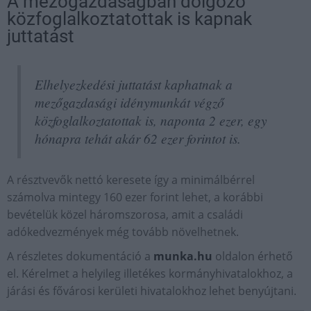
A mezőgazdaságban dolgozó
közfoglalkoztatottak is kapnak
juttatást
Elhelyezkedési juttatást kaphatnak a
mezőgazdasági idénymunkát végző
közfoglalkoztatottak is, naponta 2 ezer, egy
hónapra tehát akár 62 ezer forintot is.
A résztvevők nettó keresete így a minimálbérrel
számolva mintegy 160 ezer forint lehet, a korábbi
bevételük közel háromszorosa, amit a családi
adókedvezmények még tovább növelhetnek.
A részletes dokumentáció a
munka.hu
oldalon érhető
el. Kérelmet a helyileg illetékes kormányhivatalokhoz, a
járási és fővárosi kerületi hivatalokhoz lehet benyújtani.