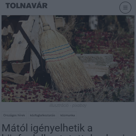
illusztráció - pixabay
Országos hírek
közfoglalkoztatás
közmunka
Mától igényelhetik a