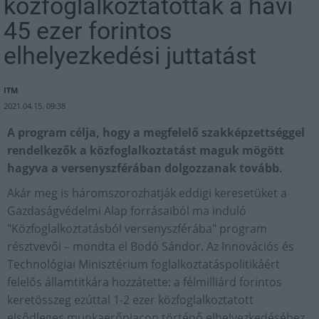
közfoglalkoztatottak a havi
45 ezer forintos
elhelyezkedési juttatást
ITM
2021.04.15. 09:38
A program célja, hogy a megfelelő szakképzettséggel
rendelkezők a közfoglalkoztatást maguk mögött
hagyva a versenyszférában dolgozzanak tovább.
Akár meg is háromszorozhatják eddigi keresetüket a
Gazdaságvédelmi Alap forrásaiból ma induló
"Közfoglalkoztatásból versenyszférába" program
résztvevői – mondta el Bodó Sándor. Az Innovációs és
Technológiai Minisztérium foglalkoztatáspolitikáért
felelős államtitkára hozzátette: a félmilliárd forintos
keretösszeg ezúttal 1-2 ezer közfoglalkoztatott
elsődleges munkaerőpiacon történő elhelyezkedéséhez