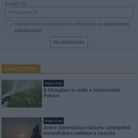
E-mail cím
Feliratkozom a hírlevélre és elfogadom az
adatvédelmi
szabályzatot!
FELIRATKOZÁS
LEGNÉZETTEBB
Helyi hírek
A hőségben is védik a növényzetet
Pakson
Helyi hírek
Amire többmillióan vártunk: szombattól
másodfokúra csökken a riasztás