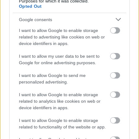
Purposes for which it was collected.
Opted Out
Google consents
I want to allow Google to enable storage
related to advertising like cookies on web or
device identifiers in apps.
HE-DO
BKK
KM Építő Kft.
Főmterv Mérnöki Tervező Zrt.
Látványos építési szakasz indult be a Flórián téri
I want to allow my user data to be sent to
felüljárón
Google for online advertising purposes.
A tartós nyári hőség jelentős kihívás elé állítja a KM Építőt,
I want to allow Google to send me
ennek ellenére folyamatosan halad az aszfaltozás.
personalized advertising.
Paks II.: Mit jelent az 5. blokk új
I want to allow Google to enable storage
mérföldköve a felülvizsgálat
related to analytics like cookies on web or
árnyékában?
device identifiers in apps.
I want to allow Google to enable storage
Elkészült a Liszt Ferenc repülőtér
related to functionality of the website or app.
közelében lévő logisztikai bázis út- és
közműhálózatának fejlesztése