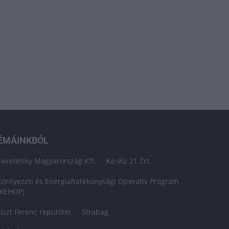
ÉMÁINKBÓL
Swietelsky Magyarország Kft.
Ke-Víz 21 Zrt.
Környezeti és Energiahatékonysági Operatív Program
(KEHOP)
Liszt Ferenc repülőtér
Strabag