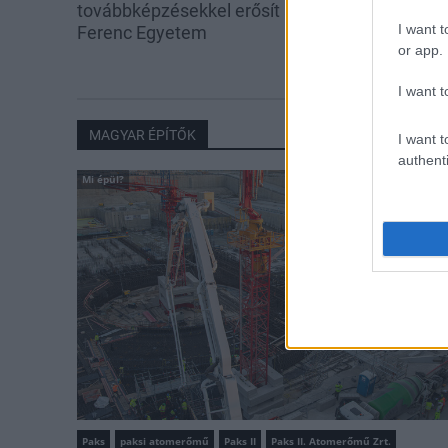
továbbképzésekkel erősít a Gál
hárul a szúny
I want t
Ferenc Egyetem
elkerülésében
or app.
I want t
MAGYAR ÉPÍTŐK
I want t
authenti
Mi épül?
Paks
paksi atomerőmű
Paks II
Paks II. Atomerőmű Zrt.