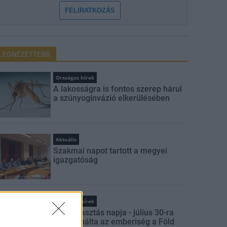
FELIRATKOZÁS
LEGNÉZETTEBB
Országos hírek
A lakosságra is fontos szerep hárul
a szúnyoginvázió elkerülésében
Aktuális
Szakmai napot tartott a megyei
igazgatóság
Országos hírek
Túlfogyasztás napja - július 30-ra
felhasználta az emberiség a Föld