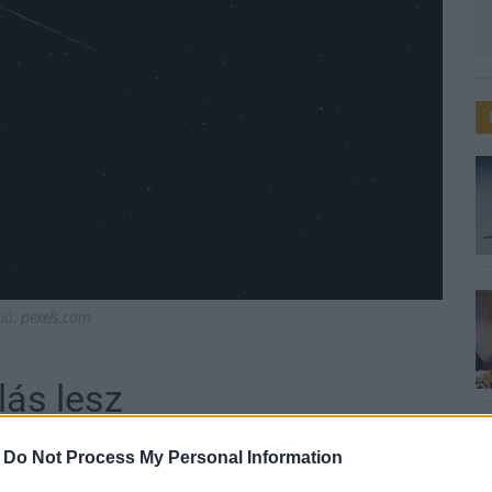
ció: pexels.com
lás lesz
-
Do Not Process My Personal Information