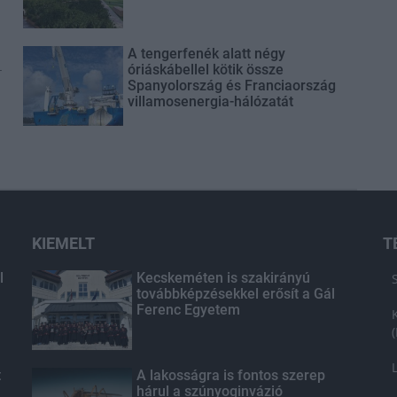
A tengerfenék alatt négy
-
óriáskábellel kötik össze
Spanyolország és Franciaország
villamosenergia-hálózatát
KIEMELT
T
l
Kecskeméten is szakirányú
továbbképzésekkel erősít a Gál
Ferenc Egyetem
t
A lakosságra is fontos szerep
hárul a szúnyoginvázió