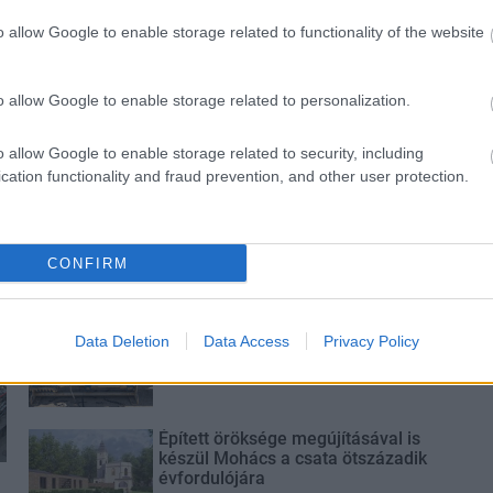
oginvázió
hőhullámok és az energiakrízis
o allow Google to enable storage related to functionality of the website
kezelésére
o allow Google to enable storage related to personalization.
o allow Google to enable storage related to security, including
cation functionality and fraud prevention, and other user protection.
Elkészült a Liszt Ferenc repülőtér
közelében lévő logisztikai bázis út-
és közműhálózatának fejlesztése
CONFIRM
Látlelet a hazai víziközművekről?
Egyetlen, fél évszázados
Data Deletion
Data Access
Privacy Policy
vezetéken múlt Bicske vízellátása
Épített öröksége megújításával is
készül Mohács a csata ötszázadik
évfordulójára