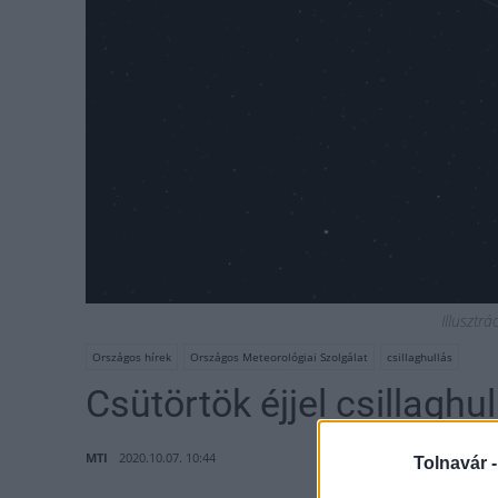
Illusztrá
Országos hírek
Országos Meteorológiai Szolgálat
csillaghullás
Csütörtök éjjel csillaghul
MTI
2020.10.07. 10:44
Tolnavár 