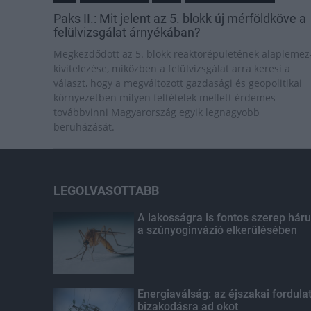
Paks II.: Mit jelent az 5. blokk új mérföldköve a
felülvizsgálat árnyékában?
Megkezdődött az 5. blokk reaktorépületének alaplemez
kivitelezése, miközben a felülvizsgálat arra keresi a
választ, hogy a megváltozott gazdasági és geopolitikai
környezetben milyen feltételek mellett érdemes
továbbvinni Magyarország egyik legnagyobb
beruházását.
LEGOLVASOTTABB
A lakosságra is fontos szerep háru
a szúnyoginvázió elkerülésében
Energiaválság: az éjszakai fordula
bizakodásra ad okot