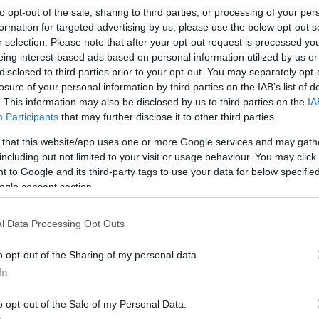
to opt-out of the sale, sharing to third parties, or processing of your per
formation for targeted advertising by us, please use the below opt-out s
r selection. Please note that after your opt-out request is processed y
eing interest-based ads based on personal information utilized by us or
a az Országos Meteorológiai Szolgálat a Facebook-
disclosed to third parties prior to your opt-out. You may separately opt-
losure of your personal information by third parties on the IAB’s list of
. This information may also be disclosed by us to third parties on the
IA
lócsillagokat keresve kémlelni az eget, hanem
Participants
that may further disclose it to other third parties.
teorraj. Óránként 10 hullócsillagra is lehet
 that this website/app uses one or more Google services and may gath
including but not limited to your visit or usage behaviour. You may click 
ták nevüket, mivel a hullócsillagok látszólagos
 to Google and its third-party tags to use your data for below specifi
ogle consent section.
l Data Processing Opt Outs
zött figyelhető meg az égbolton, bár éles
e halványan látszódnak csak.
o opt-out of the Sharing of my personal data.
In
ország döntő részén ugyanis ekkor még borult lesz az
o opt-out of the Sale of my Personal Data.
éjjel tehát csak kevés felhő lehet az égen, péntek