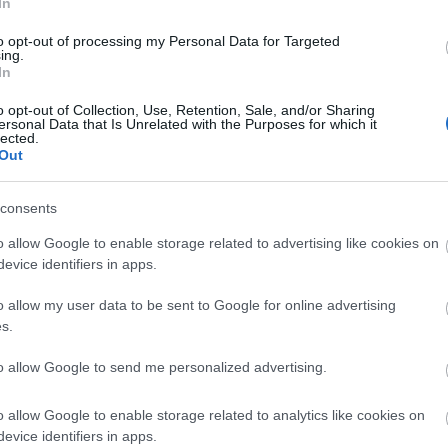
In
felhő maradhat, de még akkor is lesz némi esély
 szolgálat.
to opt-out of processing my Personal Data for Targeted
ing.
In
llás
o opt-out of Collection, Use, Retention, Sale, and/or Sharing
ersonal Data that Is Unrelated with the Purposes for which it
lected.
Out
consents
o allow Google to enable storage related to advertising like cookies on
evice identifiers in apps.
Országos hírek
o allow my user data to be sent to Google for online advertising
s.
to allow Google to send me personalized advertising.
o allow Google to enable storage related to analytics like cookies on
s fontos szerep
Itt az ÉVOSZ megoldása a
evice identifiers in apps.