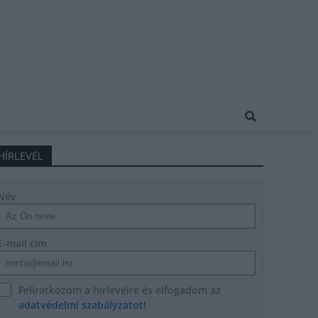
HÍRLEVÉL
Név
E-mail cím
Feliratkozom a hírlevélre és elfogadom az
adatvédelmi szabályzatot!