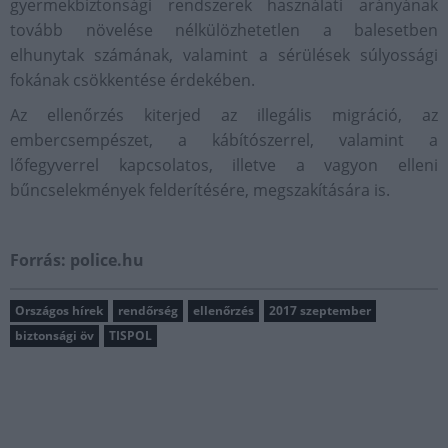
gyermekbiztonsági rendszerek használati arányának
tovább növelése nélkülözhetetlen a balesetben
elhunytak számának, valamint a sérülések súlyossági
fokának csökkentése érdekében.
Az ellenőrzés kiterjed az illegális migráció, az
embercsempészet, a kábítószerrel, valamint a
lőfegyverrel kapcsolatos, illetve a vagyon elleni
bűncselekmények felderítésére, megszakítására is.
Forrás: police.hu
Országos hírek
rendőrség
ellenőrzés
2017 szeptember
biztonsági öv
TISPOL