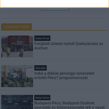
FELIRATKOZÁS
LEGNÉZETTEBB
Helyi hírek
Felújított üzletet nyitott Szekszárdon az
Auchan
Aktuális
Indul a diákok pénzügyi ismereteit
erősítő Pénz7 programsorozat
Helyi hírek
Budapest-Pécs, Budapest-Szolnok:
gyorsabb és biztonságosabb lett a vasút