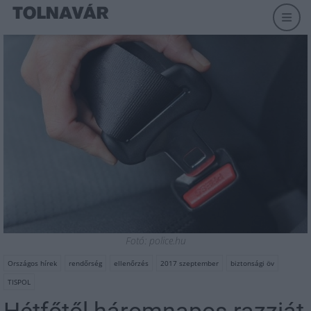
Fotó: police.hu
Országos hírek
rendőrség
ellenőrzés
2017 szeptember
biztonsági öv
TISPOL
Hétfőtől háromnapos razziát