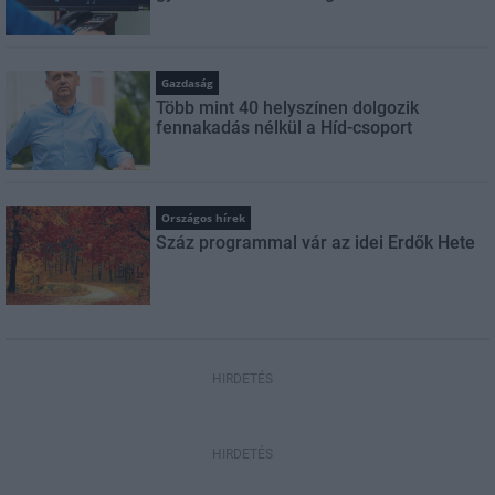
Gazdaság
Több mint 40 helyszínen dolgozik
fennakadás nélkül a Híd-csoport
Országos hírek
Száz programmal vár az idei Erdők Hete
HIRDETÉS
HIRDETÉS