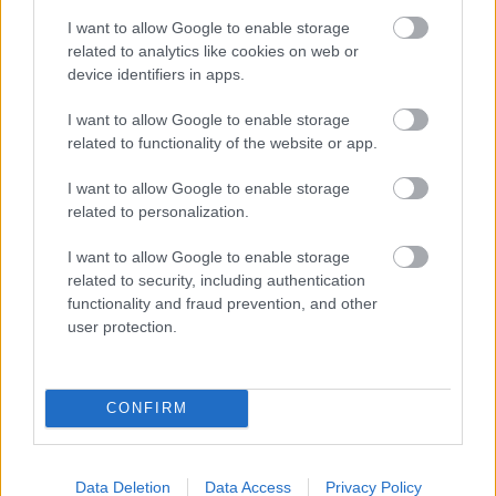
I want to allow Google to enable storage
related to analytics like cookies on web or
Paks II.: Mit jelent az 5. blokk új
device identifiers in apps.
mérföldköve a felülvizsgálat
árnyékában?
I want to allow Google to enable storage
related to functionality of the website or app.
I want to allow Google to enable storage
related to personalization.
HÍRLEVÉL
I want to allow Google to enable storage
related to security, including authentication
functionality and fraud prevention, and other
Név
user protection.
E-mail cím
CONFIRM
Feliratkozom a hírlevélre és elfogadom az
adatvédelmi
szabályzatot!
Data Deletion
Data Access
Privacy Policy