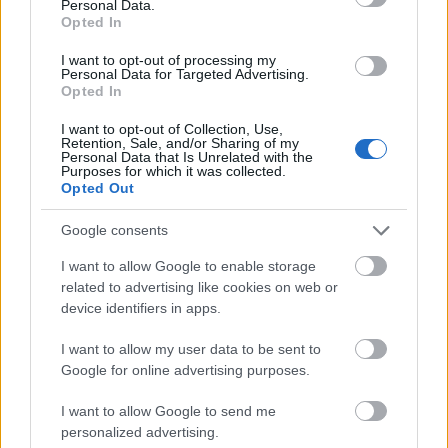
Personal Data.
autópálya
útépítés
M1-es autópálya
Bicske
Opted In
M1 bővítés: már zajlik a teljesen új Bicske Kelet
csomópont építése
I want to opt-out of processing my
Personal Data for Targeted Advertising.
Opted In
Tizenegy meglévő csomópontot korszerűsít és négy új,
különszintű csomópontot hoz létre az MKIF az M1-es
I want to opt-out of Collection, Use,
bővítésénél.
Retention, Sale, and/or Sharing of my
Personal Data that Is Unrelated with the
Purposes for which it was collected.
Új gyalogosátkelők és jelzőlámpás
Opted Out
csomópont épül Angyalföldön
Google consents
I want to allow Google to enable storage
related to advertising like cookies on web or
Másfélszeresére bővítik
device identifiers in apps.
Hódmezővásárhely jó hírű református
iskoláját
I want to allow my user data to be sent to
Google for online advertising purposes.
Látványos építési szakasz indult be a
I want to allow Google to send me
Flórián téri felüljárón
personalized advertising.