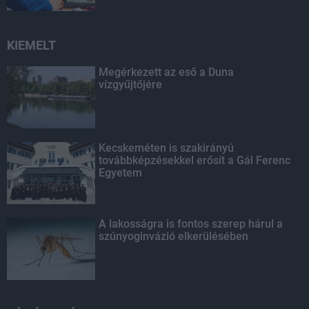
KIEMELT
Megérkezett az eső a Duna
vízgyűjtőjére
Kecskeméten is szakirányú
továbbképzésekkel erősít a Gál Ferenc
Egyetem
A lakosságra is fontos szerep hárul a
szúnyoginvázió elkerülésében