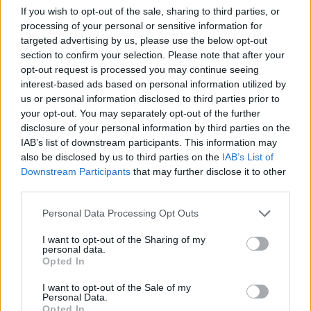
If you wish to opt-out of the sale, sharing to third parties, or
processing of your personal or sensitive information for
targeted advertising by us, please use the below opt-out
section to confirm your selection. Please note that after your
MAGYAR ÉPÍTŐK
opt-out request is processed you may continue seeing
interest-based ads based on personal information utilized by
Mi épül?
us or personal information disclosed to third parties prior to
your opt-out. You may separately opt-out of the further
disclosure of your personal information by third parties on the
IAB’s list of downstream participants. This information may
also be disclosed by us to third parties on the
IAB’s List of
Downstream Participants
that may further disclose it to other
third parties.
Please note that this website/app uses one or more Google
Personal Data Processing Opt Outs
services and may gather and store information including but
not limited to your visit or usage behaviour. You may click to
I want to opt-out of the Sharing of my
personal data.
grant or deny consent to Google and its third-party tags to
Opted In
use your data for below specified purposes in below Google
Belváros-Lipótváros
játszótér
consent section.
I want to opt-out of the Sale of my
Város-Teampannon Kereskedelmi és Szolgáltató Kft.
parkfelújítás
Personal Data.
Opted In