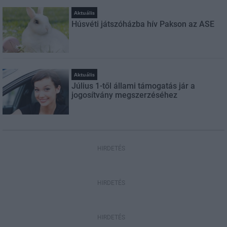
Aktuális
Húsvéti játszóházba hív Pakson az ASE
Aktuális
Július 1-től állami támogatás jár a
jogosítvány megszerzéséhez
HIRDETÉS
HIRDETÉS
HIRDETÉS