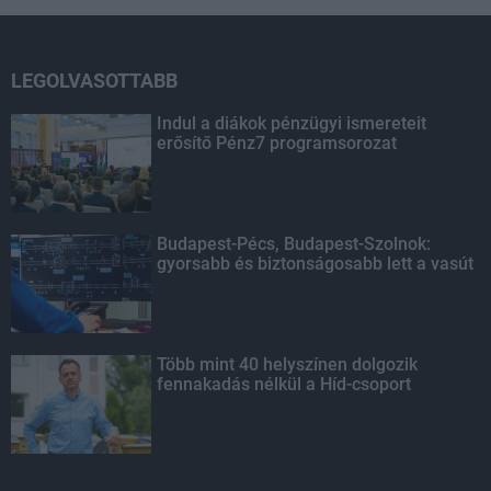
LEGOLVASOTTABB
Indul a diákok pénzügyi ismereteit
erősítő Pénz7 programsorozat
Budapest-Pécs, Budapest-Szolnok:
gyorsabb és biztonságosabb lett a vasút
Több mint 40 helyszínen dolgozik
fennakadás nélkül a Híd-csoport