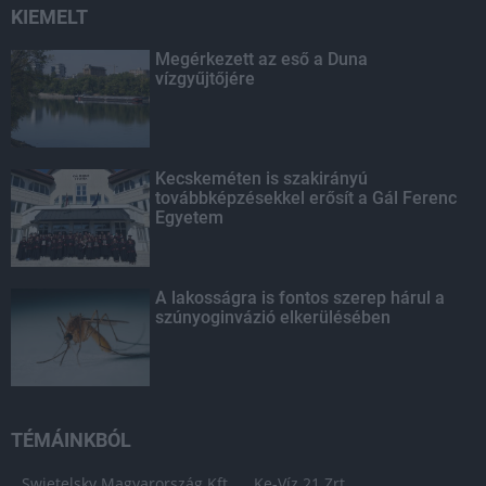
KIEMELT
Megérkezett az eső a Duna
vízgyűjtőjére
Kecskeméten is szakirányú
továbbképzésekkel erősít a Gál Ferenc
Egyetem
A lakosságra is fontos szerep hárul a
szúnyoginvázió elkerülésében
TÉMÁINKBÓL
Swietelsky Magyarország Kft.
Ke-Víz 21 Zrt.