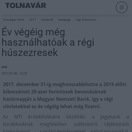
Országos hírek
2017
határidő
bankjegy
régi húszezres
Év végéig még
használhatóak a régi
húszezresek
mti
2017.01.06. 13:23
2017. december 31-ig meghosszabbította a 2015 előtt
kibocsátott 20 ezer forintosok bevonásának
határnapját a Magyar Nemzeti Bank, így a régi
címletekkel ez év végéig lehet még fizetni.
Az MTI érdeklődésére közölték: a jegybank a
korábbiaknak megfelelően széleskörű tájékoztató
kampánnyal - sajtóközleményekkel, szóróanyagokkal,