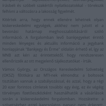
írásbeli és szóbeli szakértői nyilatkozatokkal - törekszik
felhívni a változásra a lakosság figyelmét.
Kitértek arra, hogy ennek ellenére lehetnek olyan
kiskereskedelmi egységek, akikhez nem jutott el a
bevonási határnap meghosszabbításáról szóló
információ. A forgalomban levő bankjegyeket érintő
minden lényeges és aktuális információ a jegybank
honlapjának "Bankjegy és Érme" oldalán érhető el, így az
MNB azt kéri az érintettektől, hogy rendszeresen
ellenőrizzék az ott megjelenő tájékoztatókat - írták.
Vámos György, az Országos Kereskedelmi Szövetség
(OKSZ) főtitkára az MTI-nek elmondta: a boltosok
tisztában vannak a szabályozással, és azzal, hogy a régi
20 ezer forintos címletek további egy évig, ez év végéig
törvényes fizetőeszközként használhatók a vásárlások
során a kiskereskedelmi forgalomban. Hozzátette: a
szövetséghez ezzel kapcsolatos panasz nem érkezett.