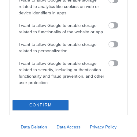
Másfélszeresére bővítik
related to analytics like cookies on web or
Hódmezővásárhely jó hírű református
device identifiers in apps.
iskoláját
I want to allow Google to enable storage
related to functionality of the website or app.
I want to allow Google to enable storage
related to personalization.
HÍRLEVÉL
I want to allow Google to enable storage
related to security, including authentication
Név
functionality and fraud prevention, and other
user protection.
E-mail cím
CONFIRM
Feliratkozom a hírlevélre és elfogadom az
adatvédelmi
szabályzatot!
Data Deletion
Data Access
Privacy Policy
FELIRATKOZÁS