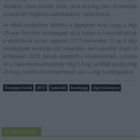
Akadhat olyan kisebb üzlet, ahol esetleg nem értesültek
a határidő meghosszabbításáról - tette hozzá.
Az MNB ismételten felhívta a figyelmet arra, hogy a régi
20 ezer forintos bankjegyek az új évben is használhatóak
a vásárlások során, egészen 2017. december 31-ig. A régi
bankjegyek azonban ezt követően sem veszítik majd el
értéküket: 2018. január elsejétől a hitelintézetek, a posta
és a takarékszövetkezetek még 3 évig, az MNB pedig még
20 évig cseréli térítésmentesen újra a régi bankjegyeket.
Országos hírek
2017
határidő
bankjegy
régi húszezres
AJÁNLJUK MÉG