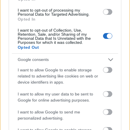
Újragondolják Lipótváros rejtett, zöld parkját
I want to opt-out of processing my
Indulhat a Honvéd tér megújításának tervezése, ahol a
Personal Data for Targeted Advertising.
klímatudatos gondolkodás és a helyi identitás erősítése kerül a
Opted In
középpontba.
I want to opt-out of Collection, Use,
Retention, Sale, and/or Sharing of my
Personal Data that Is Unrelated with the
Történelmi táj, amelynek minden köve
Purposes for which it was collected.
mesél – megújul a tatai Angolkert
Opted Out
Google consents
I want to allow Google to enable storage
M1 bővítés: már zajlik a teljesen új
Bicske Kelet csomópont építése
related to advertising like cookies on web or
device identifiers in apps.
I want to allow my user data to be sent to
Google for online advertising purposes.
Új gyalogosátkelők és jelzőlámpás
csomópont épül Angyalföldön
I want to allow Google to send me
personalized advertising.
I want to allow Google to enable storage