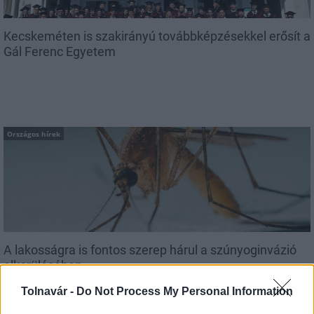
Kecskeméten is szakirányú továbbképzésekkel erősít a
Gál Ferenc Egyetem
Országos hírek
A lakosságra is fontos szerep hárul a szúnyoginvázió
elkerülésében
Tolnavár -
Do Not Process My Personal Information