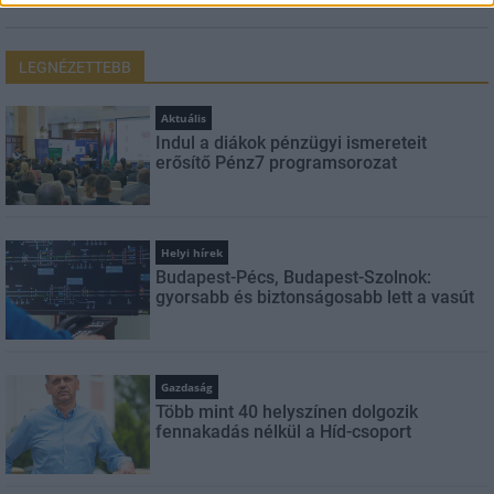
LEGNÉZETTEBB
Aktuális
Indul a diákok pénzügyi ismereteit
erősítő Pénz7 programsorozat
Helyi hírek
Budapest-Pécs, Budapest-Szolnok:
gyorsabb és biztonságosabb lett a vasút
Gazdaság
Több mint 40 helyszínen dolgozik
fennakadás nélkül a Híd-csoport