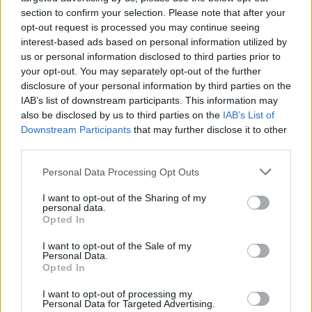
section to confirm your selection. Please note that after your
opt-out request is processed you may continue seeing
interest-based ads based on personal information utilized by
us or personal information disclosed to third parties prior to
your opt-out. You may separately opt-out of the further
disclosure of your personal information by third parties on the
IAB’s list of downstream participants. This information may
also be disclosed by us to third parties on the
IAB’s List of
Downstream Participants
that may further disclose it to other
third parties.
útépítés
logisztikai központ
Colas
Colas Alterra Zrt.
Please note that this website/app uses one or more Google
Personal Data Processing Opt Outs
Elkészült a Liszt Ferenc Repülőtér közelében lévő
services and may gather and store information including but
logisztikai bázis út- és közműhálózatának fejlesztése
not limited to your visit or usage behaviour. You may click to
I want to opt-out of the Sharing of my
personal data.
Komplex infrastruktúra-rendszert épített a Colas Alterra Zrt. a
grant or deny consent to Google and its third-party tags to
Opted In
Liszt Ferenc Nemzetközi Repülőtér közelében. A VGP Park
use your data for below specified purposes in below Google
Budapest Aerozone területén megvalósult vízellátó, szenny- és
consent section.
I want to opt-out of the Sale of my
Personal Data.
csapadékvíz-elvezető rendszerek, az út- és külső elektromos
Opted In
hálózat kiépítés a legújabb, logisztikai csarnok kiszolgálását
szolgálja.
I want to opt-out of processing my
Personal Data for Targeted Advertising.