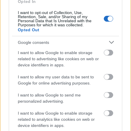
Opted In
Látlelet a hazai víziközművekről?
Egyetlen, fél évszázados vezetéken
I want to opt-out of Collection, Use,
múlt Bicske vízellátása
Retention, Sale, and/or Sharing of my
Personal Data that Is Unrelated with the
Purposes for which it was collected.
Opted Out
Épített öröksége megújításával is készül
Mohács a csata ötszázadik
Google consents
évfordulójára
I want to allow Google to enable storage
related to advertising like cookies on web or
device identifiers in apps.
A tengerfenék alatt négy óriáskábellel
kötik össze Spanyolország és
I want to allow my user data to be sent to
Franciaország villamosenergia-
Google for online advertising purposes.
hálózatát
I want to allow Google to send me
Még több zöld, még több virág és új
personalized advertising.
játszótér Debrecen egyik legfontosabb
terén
I want to allow Google to enable storage
related to analytics like cookies on web or
device identifiers in apps.