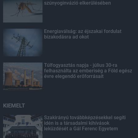
szúnyoginvázió elkerülésében
Energiaválság: az éjszakai fordulat
bizakodásra ad okot
Túlfogyasztás napja - július 30-ra
felhasználta az emberiség a Föld egész
évre elegendő erőforrásait
KIEMELT
Szakirányú továbbképzésekkel segíti
idén is a társadalmi kihívások
leküzdését a Gál Ferenc Egyetem