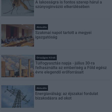
A lakosságra is fontos szerep hárul a
szúnyoginvázió elkerülésében
Aktuális
Szakmai napot tartott a megyei
igazgatóság
Országos hírek
Túlfogyasztás napja - július 30-ra
felhasználta az emberiség a Föld egész
évre elegendő erőforrásait
Aktuális
Energiaválság: az éjszakai fordulat
bizakodásra ad okot