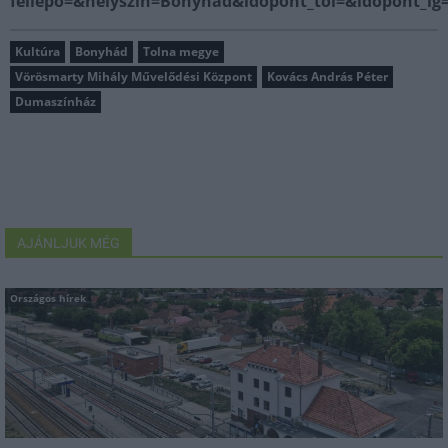
fellepo=&helyszin=Bonyhád&idopont_tol=&idopont_ig
Kultúra
Bonyhád
Tolna megye
Vörösmarty Mihály Művelődési Központ
Kovács András Péter
Dumaszínház
AJÁNLJUK MÉG
Országos hírek