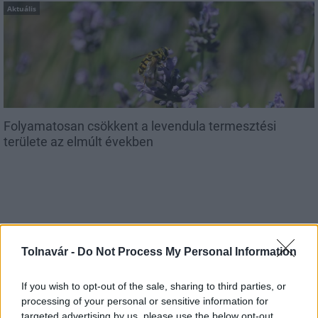
Aktuális
Folyamatosan csökkent a levendula termesztési
területe az elmúlt években
MAGYAR ÉPÍTŐK
Tolnavár -
Do Not Process My Personal Information
If you wish to opt-out of the sale, sharing to third parties, or
Mi épül?
processing of your personal or sensitive information for
targeted advertising by us, please use the below opt-out