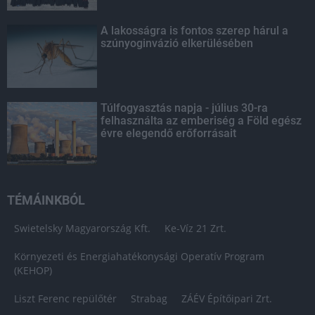
A lakosságra is fontos szerep hárul a
szúnyoginvázió elkerülésében
Túlfogyasztás napja - július 30-ra
felhasználta az emberiség a Föld egész
évre elegendő erőforrásait
TÉMÁINKBÓL
Swietelsky Magyarország Kft.
Ke-Víz 21 Zrt.
Környezeti és Energiahatékonysági Operatív Program
(KEHOP)
Liszt Ferenc repülőtér
Strabag
ZÁÉV Építőipari Zrt.