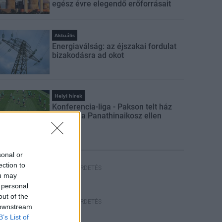
egész évre elegendő erőforrásait
Aktuális
Energiaválság: az éjszakai fordulat
bizakodásra ad okot
Helyi hírek
Konferencia-liga - Pakson telt ház
várható a Panathinaikosz ellen
sonal or
ection to
HIRDETÉS
ou may
 personal
out of the
HIRDETÉS
 downstream
B’s List of