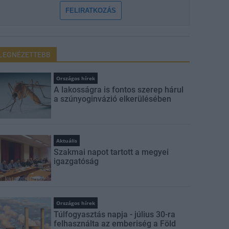
FELIRATKOZÁS
LEGNÉZETTEBB
Országos hírek
A lakosságra is fontos szerep hárul
a szúnyoginvázió elkerülésében
Aktuális
Szakmai napot tartott a megyei
igazgatóság
Országos hírek
Túlfogyasztás napja - július 30-ra
felhasználta az emberiség a Föld