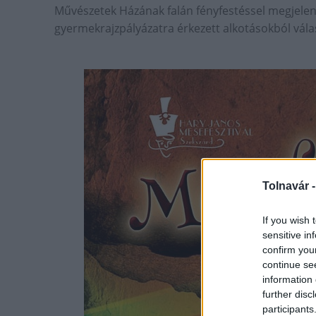
Művészetek Házának falán fényfestéssel megjelen
gyermekrajzpályázatra érkezett alkotásokból válas
Tolnavár 
If you wish 
sensitive in
confirm you
continue se
information 
further disc
participants