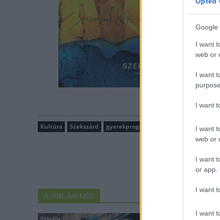
Opted 
Google 
I want t
web or d
I want t
purpose
I want 
Kultúra
Szekszárd
gyerekprogram
Háry János Mesefeszt
I want t
web or d
I want t
or app.
I want t
AJÁNLJUK MÉG
I want t
Aktuális
Országos hírek