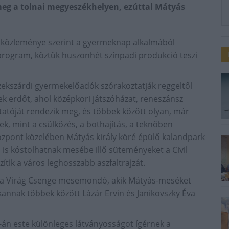
eg a tolnai megyeszékhelyen, ezúttal Mátyás
i közleménye szerint a gyermeknap alkalmából
program, köztük huszonhét színpadi produkció teszi
zekszárdi gyermekelőadók szórakoztatják reggeltől
ek erdőt, ahol középkori játszóházat, reneszánsz
atóját rendezik meg, és többek között olyan, már
ek, mint a csülközés, a bothajítás, a teknőben
központ közelében Mátyás király köré épülő kalandpark
l is kóstolhatnak mesébe illő süteményeket a Civil
ítik a város leghosszabb aszfaltrajzát.
alka Virág Csenge mesemondó, akik Mátyás-meséket
annak többek között Lázár Ervin és Janikovszky Éva
-án este különleges látványosságot ígérnek a