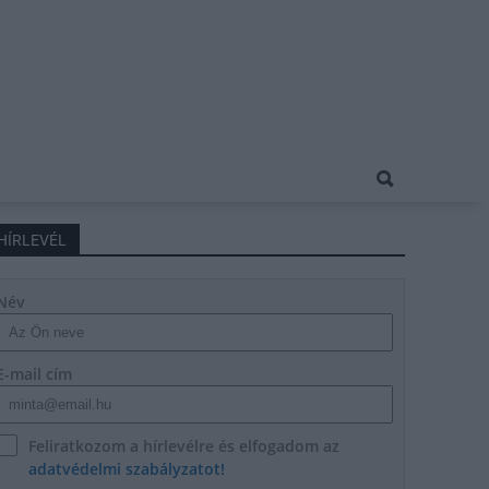
HÍRLEVÉL
Név
E-mail cím
Feliratkozom a hírlevélre és elfogadom az
adatvédelmi szabályzatot!