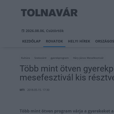
2026.08.06, Csütörtök
KEZDŐLAP
ROVATOK
HELYI HÍREK
ORSZÁGOS
Kultúra
Szekszárd
gyerekprogram
Háry János Mesefesztivál
Több mint ötven gyerekp
mesefesztivál kis résztv
MTI
2018.05.15. 17:30
Több mint ötven program várja a gyerekeket a