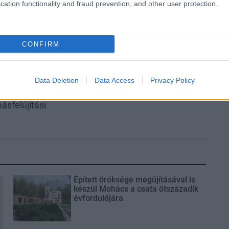
cation functionality and fraud prevention, and other user protection.
CONFIRM
Data Deletion
Data Access
Privacy Policy
sekkel lépett
Regionális nagyvállalatok
négy megyére
útjára lépett a Duna Group
ásfelújítási
Épített öröksége megújításával is
készül Mohács a csata ötszázadik
évfordulójára