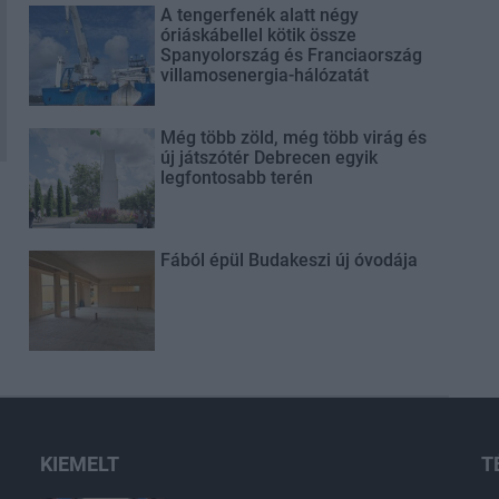
A tengerfenék alatt négy
óriáskábellel kötik össze
Spanyolország és Franciaország
villamosenergia-hálózatát
Még több zöld, még több virág és
új játszótér Debrecen egyik
legfontosabb terén
Fából épül Budakeszi új óvodája
KIEMELT
T