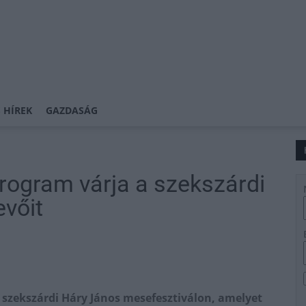
 HÍREK
GAZDASÁG
rogram várja a szekszárdi
evőit
 szekszárdi Háry János mesefesztiválon, amelyet