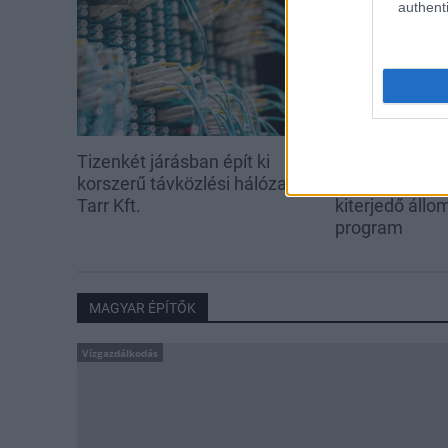
authenti
Tizenkét járásban épít ki
Újabb települé
korszerű távközlési hálózatot a
előre a tizen
Tarr Kft.
kiterjedő állom
program
MAGYAR ÉPÍTŐK
Vízgazdálkodás