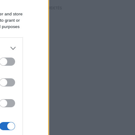
HIRDETÉS
er and store
to grant or
ed purposes