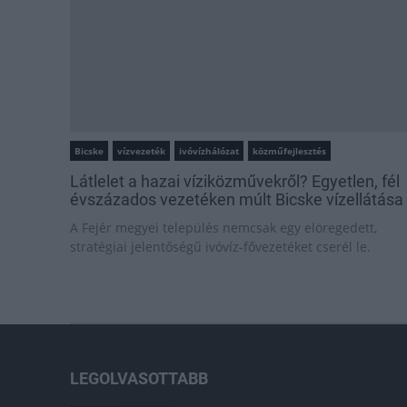
Bicske
vízvezeték
ivóvízhálózat
közműfejlesztés
Látlelet a hazai víziközművekről? Egyetlen, fél
évszázados vezetéken múlt Bicske vízellátása
A Fejér megyei település nemcsak egy elöregedett,
stratégiai jelentőségű ivóvíz-fővezetéket cserél le.
LEGOLVASOTTABB