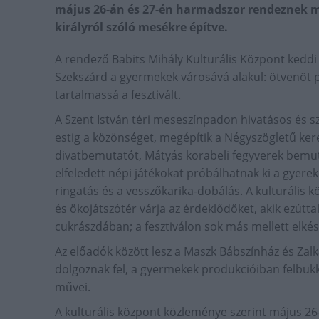
május 26-án és 27-én harmadszor rendeznek m
királyról szóló mesékre építve.
A rendező Babits Mihály Kulturális Központ kedd
Szekszárd a gyermekek városává alakul: ötvenöt 
tartalmassá a fesztivált.
A Szent István téri meseszínpadon hivatásos és s
estig a közönséget, megépítik a Négyszögletű ker
divatbemutatót, Mátyás korabeli fegyverek bemut
elfeledett népi játékokat próbálhatnak ki a gyerek
ringatás és a vesszőkarika-dobálás. A kulturális 
és ökojátszótér várja az érdeklődőket, akik ezútta
cukrászdában; a fesztiválon sok más mellett elkész
Az előadók között lesz a Maszk Bábszínház és Z
dolgoznak fel, a gyermekek produkcióiban felbukk
művei.
A kulturális központ közleménye szerint május 26