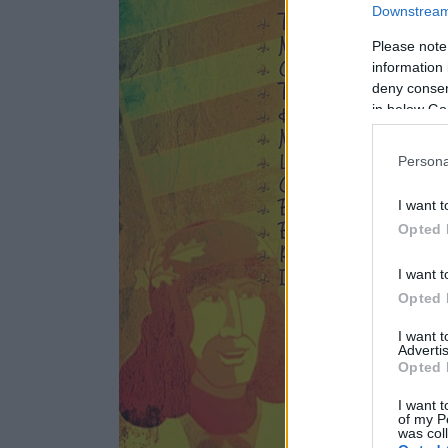
Downstream 
Please note
information 
deny consent
in below Go
Persona
I want t
Opted 
I want t
Opted 
I want 
Advertis
Opted 
I want t
of my P
was col