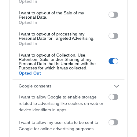
Opted In
use your data for below specified purposes in below Google
consent section.
I want to opt-out of the Sale of my
Personal Data.
Opted In
I want to opt-out of processing my
Personal Data for Targeted Advertising.
HE-DO
BKK
KM Építő Kft.
Főmterv Mérnöki Tervező Zrt.
Opted In
Látványos építési szakasz indult be a Flórián téri
I want to opt-out of Collection, Use,
felüljárón
Retention, Sale, and/or Sharing of my
Personal Data that Is Unrelated with the
A tartós nyári hőség jelentős kihívás elé állítja a KM Építőt,
Purposes for which it was collected.
ennek ellenére folyamatosan halad az aszfaltozás.
Opted Out
Google consents
Paks II.: Mit jelent az 5. blokk új
mérföldköve a felülvizsgálat
I want to allow Google to enable storage
árnyékában?
related to advertising like cookies on web or
device identifiers in apps.
Elkészült a Liszt Ferenc repülőtér
I want to allow my user data to be sent to
közelében lévő logisztikai bázis út- és
Google for online advertising purposes.
közműhálózatának fejlesztése