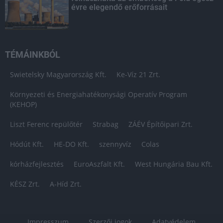
évre elegendő erőforrásait
TÉMÁINKBÓL
Swietelsky Magyarország Kft.
Ke-Víz 21 Zrt.
Környezeti és Energiahatékonysági Operatív Program
(KEHOP)
Liszt Ferenc repülőtér
Strabag
ZÁÉV Építőipari Zrt.
Hódút Kft.
HE-DO Kft.
szennyvíz
Colas
kórházfejlesztés
EuroAszfalt Kft.
West Hungária Bau Kft.
KÉSZ Zrt.
A-Híd Zrt.
Impresszum
Szerzői jogok
Adatvédelem