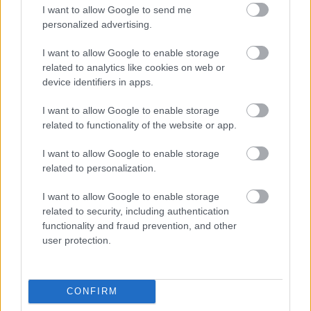
I want to allow Google to send me
personalized advertising.
Látlelet a hazai víziközművekről?
Egyetlen, fél évszázados vezetéken
I want to allow Google to enable storage
múlt Bicske vízellátása
related to analytics like cookies on web or
device identifiers in apps.
I want to allow Google to enable storage
Épített öröksége megújításával is készül
related to functionality of the website or app.
Mohács a csata ötszázadik
évfordulójára
I want to allow Google to enable storage
related to personalization.
I want to allow Google to enable storage
related to security, including authentication
functionality and fraud prevention, and other
HÍRLEVÉL
user protection.
Név
CONFIRM