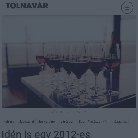
Pexels - illusztráció
Kultúra
Szekszárd
borverseny
vörösbor
Bodri Pincészet Kft.
házasítás
Idén is egy 2012-es