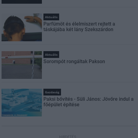
Aktuális
Parfümöt és élelmiszert rejtett a
táskájába két lány Szekszárdon
Aktuális
Sorompót rongáltak Pakson
Gazdaság
Paksi bővítés - Süli János: Jövőre indul a
főépület építése
HIRDETÉS