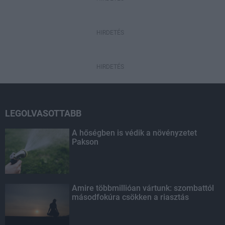
HIRDETÉS
HIRDETÉS
LEGOLVASOTTABB
A hőségben is védik a növényzetet
Pakson
Amire többmillióan vártunk: szombattól
másodfokúra csökken a riasztás