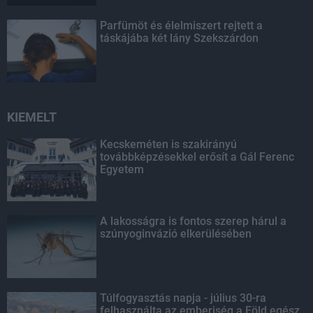
Parfümöt és élelmiszert rejtett a
táskájába két lány Szekszárdon
KIEMELT
Kecskeméten is szakirányú
továbbképzésekkel erősít a Gál Ferenc
Egyetem
A lakosságra is fontos szerep hárul a
szúnyoginvázió elkerülésében
Túlfogyasztás napja - július 30-ra
felhasználta az emberiség a Föld egész