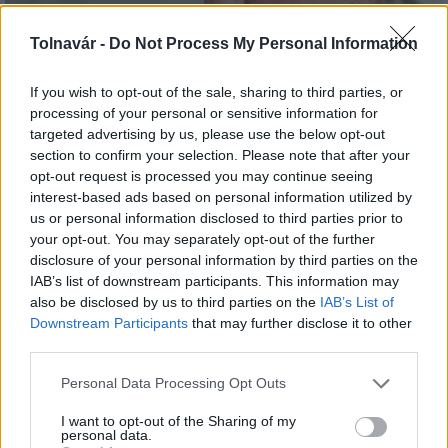
Tolnavár -
Do Not Process My Personal Information
Regionális nagyvállalatok útjára lépett a Duna Group
If you wish to opt-out of the sale, sharing to third parties, or
processing of your personal or sensitive information for
targeted advertising by us, please use the below opt-out
section to confirm your selection. Please note that after your
opt-out request is processed you may continue seeing
interest-based ads based on personal information utilized by
us or personal information disclosed to third parties prior to
your opt-out. You may separately opt-out of the further
disclosure of your personal information by third parties on the
MAGYAR ÉPÍTŐK
IAB’s list of downstream participants. This information may
also be disclosed by us to third parties on the
IAB’s List of
Útépítés
Downstream Participants
that may further disclose it to other
third parties.
Please note that this website/app uses one or more Google
Personal Data Processing Opt Outs
services and may gather and store information including but
not limited to your visit or usage behaviour. You may click to
I want to opt-out of the Sharing of my
personal data.
grant or deny consent to Google and its third-party tags to