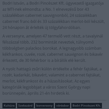
Bodri István, a Bodri Pincészet Kft. ügyvezető igazgatója
az MTI-nek elmondta: a No. 1 elnevezésű bor 43
százalékban cabernet sauvignonból, 24 százalékban
cabernet franc-ból és 33 százalékban merlot-ból készült,
24 hónapon át érlelték új tölgyfahordóban.
A versenyre, amelyen 47 termelő vett részt, a tavalyinál
félszázzal több, 232 bormintát neveztek, túlnyomó
többségben palackos borokat. A legnagyobb számban
kékfrankos, cuvée, rozé, cabernet sauvignon és bikavér
érkezett, de 30 fehérbor is a bírálók elé került.
A nyolc hattagú zsűri külön értékelte a fehér fajtákat, a
rozét, kadarkát, bikavért, valamint a cabernet fajtákat,
merlot, kékfrankost és a házasításokat. Az egyes
kategóriák legjobbjait a város Szent György napi
borünnepén, április 21-én hirdetik ki.
Kultúra
Szekszárd
borverseny
vörösbor
Bodri Pincészet Kft.