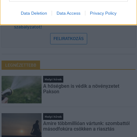
E-mail cím
Data Deletion
Data Access
Privacy Policy
Feliratkozom a hírlevélre és elfogadom az
adatvédelmi
szabályzatot!
FELIRATKOZÁS
LEGNÉZETTEBB
Helyi hírek
A hőségben is védik a növényzetet
Pakson
Helyi hírek
Amire többmillióan vártunk: szombattól
másodfokúra csökken a riasztás