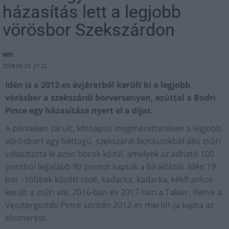
házasítás lett a legjobb
vörösbor Szekszárdon
MTI
2018.03.23. 21:22
Idén is a 2012-es évjáratból került ki a legjobb
vörösbor a szekszárdi borversenyen, ezúttal a Bodri
Pince egy házasítása nyert el a díjat.
A pénteken zárult, kétnapos megmérettetésen a legjobb
vörösbort egy héttagú, szekszárdi borászokból álló zsűri
választotta ki azon borok közül, amelyek az adható 100
pontból legalább 90 pontot kaptak a bírálóktól. Idén 19
bor - többek között rozé, kadarka, kadarka, kékfrankos -
került a zsűri elé. 2016-ban és 2017-ben a Takler, illetve a
Vesztergombi Pince szintén 2012-es merlot-ja kapta az
elismerést.