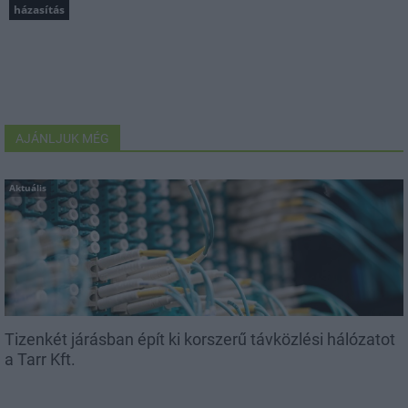
házasítás
AJÁNLJUK MÉG
Aktuális
Tizenkét járásban épít ki korszerű távközlési hálózatot
a Tarr Kft.