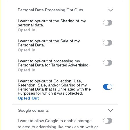
Please note that this website/app uses one or more Google
Personal Data Processing Opt Outs
Új vízáteresztő burkolatú parkolók
services and may gather and store information including but
épülnek Zuglóban – helyben tartják a
csapadékvizet
not limited to your visit or usage behaviour. You may click to
I want to opt-out of the Sharing of my
personal data.
grant or deny consent to Google and its third-party tags to
Opted In
use your data for below specified purposes in below Google
consent section.
I want to opt-out of the Sale of my
Nem az üres, hanem az okosan működő
Personal Data.
épület energiatakarékos
Opted In
I want to opt-out of processing my
Personal Data for Targeted Advertising.
Opted In
Újragondolják Lipótváros rejtett, zöld
parkját
I want to opt-out of Collection, Use,
Retention, Sale, and/or Sharing of my
Personal Data that Is Unrelated with the
Purposes for which it was collected.
Opted Out
Történelmi táj, amelynek minden köve
Google consents
mesél – megújul a tatai Angolkert
I want to allow Google to enable storage
related to advertising like cookies on web or