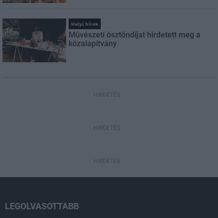
Helyi hírek
Művészeti ösztöndíjat hirdetett meg a
közalapítvány
HIRDETÉS
HIRDETÉS
HIRDETÉS
LEGOLVASOTTABB