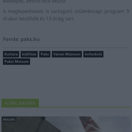
életképet, amiről fotó készül.
A meglepetéseket is tartogató születésnapi program 9
órakor kezdődik és 13 óráig tart.
Forrás: paks.hu
Kultúra
kiállítás
Paks
Városi Múzeum
évforduló
Paksi Metszet
AJÁNLJUK MÉG
Aktuális