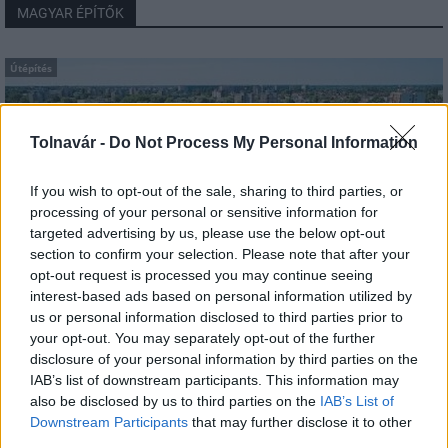
MAGYAR ÉPÍTŐK
Útépítés
Tolnavár -
Do Not Process My Personal Information
If you wish to opt-out of the sale, sharing to third parties, or
processing of your personal or sensitive information for
targeted advertising by us, please use the below opt-out
section to confirm your selection. Please note that after your
opt-out request is processed you may continue seeing
interest-based ads based on personal information utilized by
us or personal information disclosed to third parties prior to
útfelújítás
Pestszentlőrinc
XVIII. kerület
Profunda Bau
your opt-out. You may separately opt-out of the further
disclosure of your personal information by third parties on the
Szinte teljes hosszában megújítják a Lakatos úti
IAB’s list of downstream participants. This information may
lakótelep legfontosabb utcáját
also be disclosed by us to third parties on the
IAB’s List of
Pestszentlőrinc egyik első lakótelepén kanyarog a Dolgozó utca,
Downstream Participants
that may further disclose it to other
amelynek komplex burkolatmegújításáért felel a Profunda Bau.
third parties.