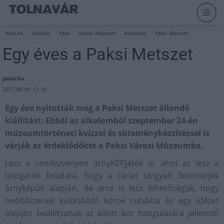
Kultúra
kiállítás
Paks
Városi Múzeum
évforduló
Paksi Metszet
Egy éves a Paksi Metszet
paks.hu
2017.09.19. 12:14
Egy éve nyitották meg a Paksi Metszet állandó
kiállítást: Ebból az alkalomból szeptember 24-én
múzeumtörténeti kvízzel és süteménykészítéssel is
várják az érdeklődőket a Paksi Városi Múzeumba.
Lesz a rendezvényen árnyKÉPjáték is, ahol az lesz a
látogatók feladata, hogy a tárlat tárgyait felismerjék
árnyképük alapján, de arra is lesz lehetőségük, hogy
beöltözzenek különböző korok ruháiba és egy idézet
alapján beállítsanak az adott kor hangulatára jellemző