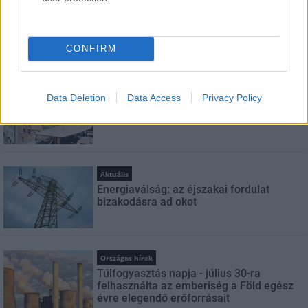
Aktuális
Energiatakarékosság: estétől
a paksi második blokk 3-as turbinája is
termelni fog
CONFIRM
Országos hírek
Data Deletion
Data Access
Privacy Policy
Nem az üres, hanem az okosan működő
épület energiatakarékos
Aktuális
Energiaválság: az éjszakai fordulat
bizakodásra ad okot
Országos hírek
Túlfogyasztás napja - július 30-ra
felhasználta az emberiség a Föld egész
évre elegendő erőforrásait