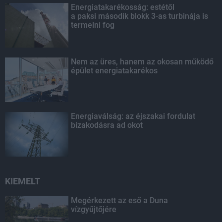
Energiatakarékosság: estétől
a paksi második blokk 3-as turbinája is
termelni fog
Nem az üres, hanem az okosan működő
épület energiatakarékos
Energiaválság: az éjszakai fordulat
bizakodásra ad okot
KIEMELT
Megérkezett az eső a Duna
vízgyűjtőjére