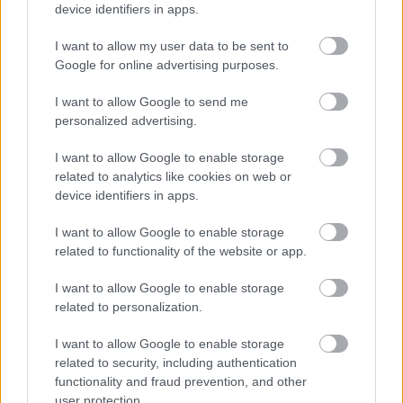
device identifiers in apps.
I want to allow my user data to be sent to
Google for online advertising purposes.
HÍRLEVÉL
I want to allow Google to send me
Név
personalized advertising.
I want to allow Google to enable storage
related to analytics like cookies on web or
E-mail cím
device identifiers in apps.
I want to allow Google to enable storage
Feliratkozom a hírlevélre és elfogadom az
adatvédelmi
related to functionality of the website or app.
szabályzatot!
I want to allow Google to enable storage
FELIRATKOZÁS
related to personalization.
I want to allow Google to enable storage
related to security, including authentication
LEGNÉZETTEBB
functionality and fraud prevention, and other
user protection.