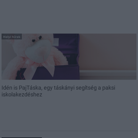
Helyi hírek
Idén is PajTáska, egy táskányi segítség a paksi
iskolakezdéshez