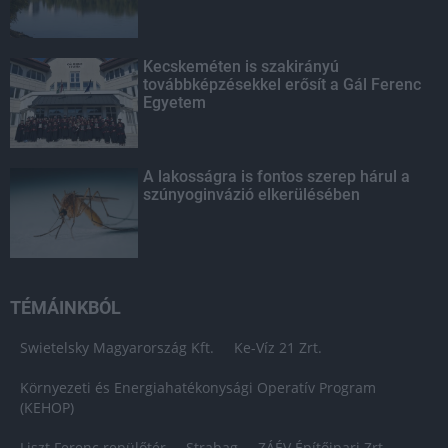
Kecskeméten is szakirányú
továbbképzésekkel erősít a Gál Ferenc
Egyetem
A lakosságra is fontos szerep hárul a
szúnyoginvázió elkerülésében
TÉMÁINKBÓL
Swietelsky Magyarország Kft.
Ke-Víz 21 Zrt.
Környezeti és Energiahatékonysági Operatív Program
(KEHOP)
Liszt Ferenc repülőtér
Strabag
ZÁÉV Építőipari Zrt.