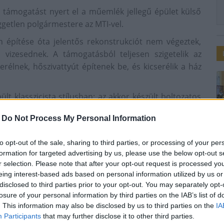
 támogatást nyert el a műemlék jellegű épület külső
üggetlen polgármestere az MTI-vel.
n építése óta jelentős rekonstrukciót nem végeztek,
i vizesednek. A támogatásból teljesen szigetelik az
cserélnek, hőszivattyút építenek be, és kicserélik a ház
lt klasszicista stílusban; az akkor készült boltozatos
b több helyiséggel, nyitott tornáccal, majd egy
-
Do Not Process My Personal Information
falvay Ferenc alispánsága alatt alispáni hivatalként
an patvarista joggyakornok volt.
to opt-out of the sale, sharing to third parties, or processing of your per
űzte a Csefalvay családhoz, itt írta meg a Zalán futása
formation for targeted advertising by us, please use the below opt-out s
fába monogramját is bevéste. A két betű már nem
r selection. Please note that after your opt-out request is processed y
eing interest-based ads based on personal information utilized by us or
ik, és helyben védetté nyilvánították.
disclosed to third parties prior to your opt-out. You may separately opt-
ábornak ad otthont, népművészeti kiállítás, valamint
losure of your personal information by third parties on the IAB’s list of
átható. A felújítás után az önkormányzat a múzeum
. This information may also be disclosed by us to third parties on the
IA
Participants
that may further disclose it to other third parties.
szárnyában lévő, húsz férőhelyes szállás fejlesztését