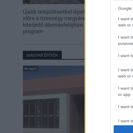
Google 
Újabb településekkel lépett
Regionális nag
előre a tizennégy megyére
útjára lépett 
I want t
kiterjedő állomásfelújítási
web or d
program
I want t
purpose
MAGYAR ÉPÍTŐK
I want 
Mi épül?
I want t
web or d
I want t
or app.
I want t
I want t
authenti