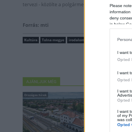
tervezi - közölte a polgármester.
Please note
information 
deny consent
Forrás: mti
in below Go
Persona
Kultúra
Tolna megye
irodalom
felújítás
örökségvéde
I want t
Opted 
I want t
Opted 
AJÁNLJUK MÉG
I want 
Országos hírek
Kultúra
Advertis
Opted 
I want t
of my P
was col
Opted 