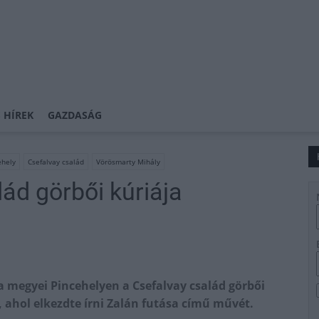
 HÍREK
GAZDASÁG
ehely
Csefalvay család
Vörösmarty Mihály
ád görbői kúriája
na megyei Pincehelyen a Csefalvay család görbői
, ahol elkezdte írni Zalán futása című művét.