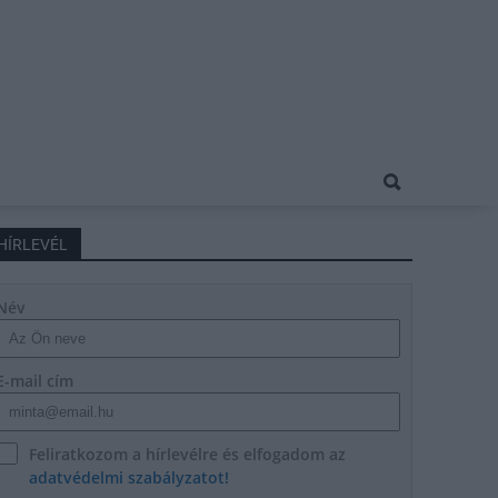
HÍRLEVÉL
Név
E-mail cím
Feliratkozom a hírlevélre és elfogadom az
adatvédelmi szabályzatot!