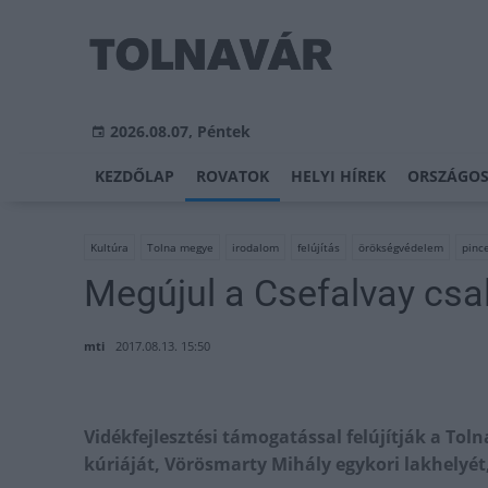
2026.08.07, Péntek
KEZDŐLAP
ROVATOK
HELYI HÍREK
ORSZÁGOS
Kultúra
Tolna megye
irodalom
felújítás
örökségvédelem
pinc
Megújul a Csefalvay csal
mti
2017.08.13. 15:50
Vidékfejlesztési támogatással felújítják a Tol
kúriáját, Vörösmarty Mihály egykori lakhelyét