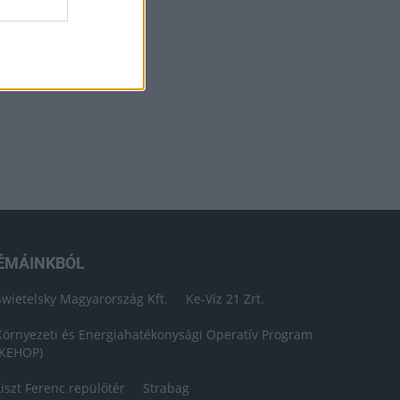
ÉMÁINKBÓL
Swietelsky Magyarország Kft.
Ke-Víz 21 Zrt.
Környezeti és Energiahatékonysági Operatív Program
(KEHOP)
Liszt Ferenc repülőtér
Strabag