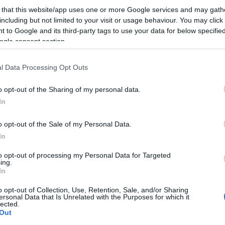
 that this website/app uses one or more Google services and may gath
including but not limited to your visit or usage behaviour. You may click 
 to Google and its third-party tags to use your data for below specifi
ogle consent section.
l Data Processing Opt Outs
lem
pincehely
Csefalvay család
Vörösmarty Mihály
o opt-out of the Sharing of my personal data.
In
o opt-out of the Sale of my Personal Data.
In
to opt-out of processing my Personal Data for Targeted
Helyi hírek
ing.
In
o opt-out of Collection, Use, Retention, Sale, and/or Sharing
ersonal Data that Is Unrelated with the Purposes for which it
lected.
Out