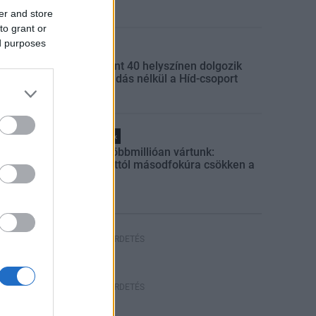
er and store
to grant or
ed purposes
Gazdaság
Több mint 40 helyszínen dolgozik
fennakadás nélkül a Híd-csoport
Helyi hírek
Amire többmillióan vártunk:
szombattól másodfokúra csökken a
riasztás
HIRDETÉS
HIRDETÉS