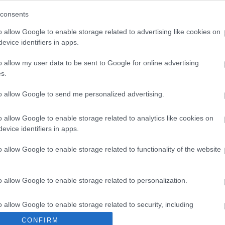
consents
yvállalatok
Megújul a Kereszt utcai
a Duna Group
parkoló Pakson
o allow Google to enable storage related to advertising like cookies on
evice identifiers in apps.
o allow my user data to be sent to Google for online advertising
s.
to allow Google to send me personalized advertising.
Látványos építési szakasz indult
o allow Google to enable storage related to analytics like cookies on
be a Flórián téri felüljárón
evice identifiers in apps.
o allow Google to enable storage related to functionality of the website
Paks II.: Mit jelent az 5. blokk új
mérföldköve a felülvizsgálat
o allow Google to enable storage related to personalization.
árnyékában?
o allow Google to enable storage related to security, including
cation functionality and fraud prevention, and other user protection.
CONFIRM