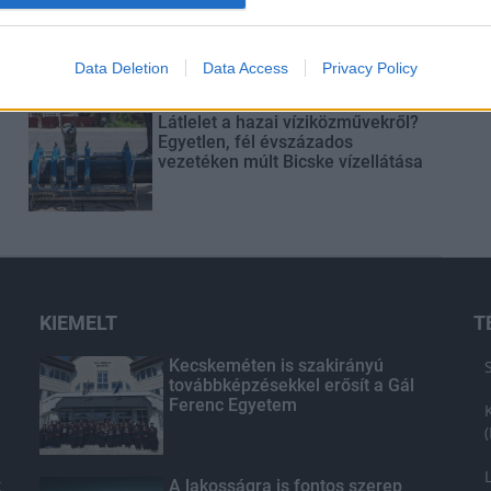
Elkészült a Liszt Ferenc repülőtér
közelében lévő logisztikai bázis út-
és közműhálózatának fejlesztése
Data Deletion
Data Access
Privacy Policy
Látlelet a hazai víziközművekről?
Egyetlen, fél évszázados
vezetéken múlt Bicske vízellátása
KIEMELT
T
Kecskeméten is szakirányú
továbbképzésekkel erősít a Gál
Ferenc Egyetem
k
A lakosságra is fontos szerep