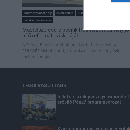
Hódmezővásárhely
iskolaépítés
FERROÉP Zrt.
oktatási beruházás
Másfélszeresére bővítik Hódmezővásárhely jó
hírű református iskoláját
A Szőnyi Benjámin Általános Iskola fejlesztését a
FERROÉP kivitelezheti; a munkák csaknem egy évig
tartanak majd.
LEGOLVASOTTABB
Indul a diákok pénzügyi ismereteit
erősítő Pénz7 programsorozat
Száz programmal vár az idei Erdő