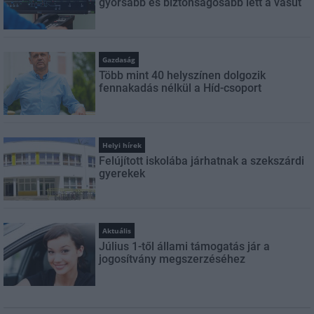
gyorsabb és biztonságosabb lett a vasút
Gazdaság
Több mint 40 helyszínen dolgozik
fennakadás nélkül a Híd-csoport
Helyi hírek
Felújított iskolába járhatnak a szekszárdi
gyerekek
Aktuális
Július 1-től állami támogatás jár a
jogosítvány megszerzéséhez