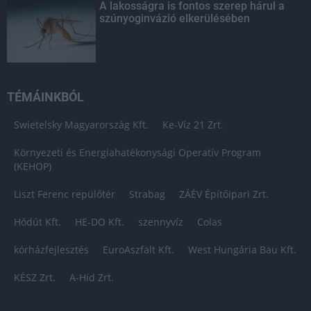
A lakosságra is fontos szerep hárul a
szúnyoginvázió elkerülésében
TÉMÁINKBÓL
Swietelsky Magyarország Kft.
Ke-Víz 21 Zrt.
Környezeti és Energiahatékonysági Operatív Program
(KEHOP)
Liszt Ferenc repülőtér
Strabag
ZÁÉV Építőipari Zrt.
Hódút Kft.
HE-DO Kft.
szennyvíz
Colas
kórházfejlesztés
EuroAszfalt Kft.
West Hungária Bau Kft.
KÉSZ Zrt.
A-Híd Zrt.