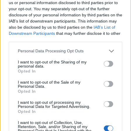
us or personal information disclosed to third parties prior to
your opt-out. You may separately opt-out of the further
disclosure of your personal information by third parties on the
IAB’s list of downstream participants. This information may
also be disclosed by us to third parties on the
IAB’s List of
Downstream Participants
that may further disclose it to other
third parties.
Tata
műemlékfelújítás
műemlék
restaurálás
Please note that this website/app uses one or more Google
Történelmi táj, amelynek minden köve mesél –
Personal Data Processing Opt Outs
services and may gather and store information including but
megújul a tatai Angolkert
not limited to your visit or usage behaviour. You may click to
I want to opt-out of the Sharing of my
A projekt részeként megújulnak a területen található
personal data.
grant or deny consent to Google and its third-party tags to
Opted In
műemlékek, köztük a különleges Műromok, valamint a közeli
use your data for below specified purposes in below Google
Várkanyarban álló Nepomuki Szent János híd és szobor is.
consent section.
I want to opt-out of the Sale of my
Personal Data.
Opted In
M1 bővítés: már zajlik a teljesen új
Bicske Kelet csomópont építése
I want to opt-out of processing my
Personal Data for Targeted Advertising.
Opted In
I want to opt-out of Collection, Use,
Új gyalogosátkelők és jelzőlámpás
Retention, Sale, and/or Sharing of my
csomópont épül Angyalföldön
Personal Data that Is Unrelated with the