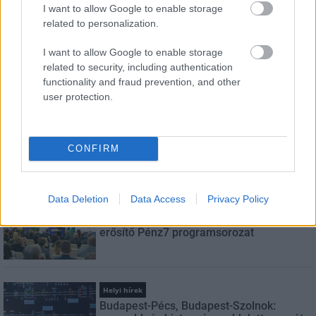
I want to allow Google to enable storage
E-mail cím
related to personalization.
I want to allow Google to enable storage
related to security, including authentication
Feliratkozom a hírlevélre és elfogadom az
adatvédelmi
functionality and fraud prevention, and other
szabályzatot!
user protection.
FELIRATKOZÁS
CONFIRM
LEGNÉZETTEBB
Data Deletion
Data Access
Privacy Policy
Aktuális
Indul a diákok pénzügyi ismereteit
erősítő Pénz7 programsorozat
Helyi hírek
Budapest-Pécs, Budapest-Szolnok: