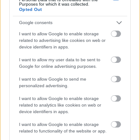
Purposes for which it was collected.
Opted Out
Google consents
Másfélszeresére bővítik
Hódmezővásárhely jó hírű református
I want to allow Google to enable storage
iskoláját
related to advertising like cookies on web or
device identifiers in apps.
I want to allow my user data to be sent to
Látványos építési szakasz indult be a
Google for online advertising purposes.
Flórián téri felüljárón
I want to allow Google to send me
personalized advertising.
I want to allow Google to enable storage
related to analytics like cookies on web or
HÍRLEVÉL
device identifiers in apps.
I want to allow Google to enable storage
Név
related to functionality of the website or app.