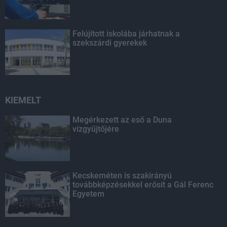
Felújított iskolába járhatnak a
szekszárdi gyerekek
KIEMELT
Megérkezett az eső a Duna
vízgyűjtőjére
Kecskeméten is szakirányú
továbbképzésekkel erősít a Gál Ferenc
Egyetem