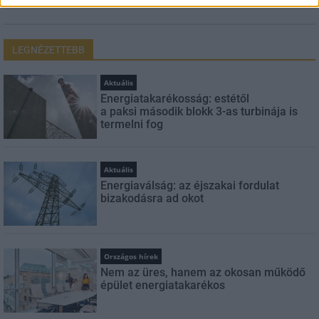
LEGNÉZETTEBB
Aktuális
Energiatakarékosság: estétől
a paksi második blokk 3-as turbinája is
termelni fog
Aktuális
Energiaválság: az éjszakai fordulat
bizakodásra ad okot
Országos hírek
Nem az üres, hanem az okosan működő
épület energiatakarékos