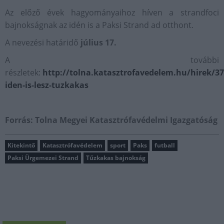
Az előző évek hagyományaihoz híven a strandfoci
bajnokságnak az idén is a Paksi Strand ad otthont.
A nevezési határidő
július 17.
A további
részletek:
http://tolna.katasztrofavedelem.hu/hirek/37
iden-is-lesz-tuzkakas
Forrás: Tolna Megyei Katasztrófavédelmi Igazgatóság
Kitekintő
Katasztrófavédelem
sport
Paks
futball
Paksi Ürgemezei Strand
Tűzkakas bajnokság