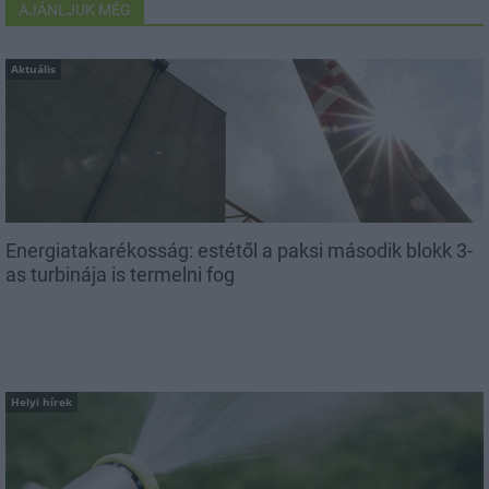
AJÁNLJUK MÉG
Aktuális
Energiatakarékosság: estétől a paksi második blokk 3-
as turbinája is termelni fog
Helyi hírek