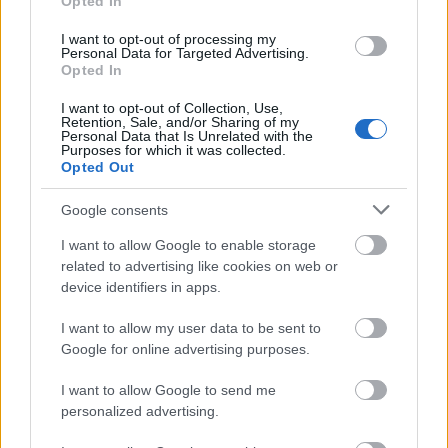
Opted In
Szinte teljes hosszában megújítják a Lakatos úti
lakótelep legfontosabb utcáját
I want to opt-out of processing my
Personal Data for Targeted Advertising.
Opted In
Pestszentlőrinc egyik első lakótelepén kanyarog a Dolgozó utca,
amelynek komplex burkolatmegújításáért felel a Profunda Bau.
I want to opt-out of Collection, Use,
Retention, Sale, and/or Sharing of my
Personal Data that Is Unrelated with the
Új vízáteresztő burkolatú parkolók
Purposes for which it was collected.
épülnek Zuglóban – helyben tartják a
Opted Out
csapadékvizet
Google consents
I want to allow Google to enable storage
Nem az üres, hanem az okosan működő
related to advertising like cookies on web or
épület energiatakarékos
device identifiers in apps.
I want to allow my user data to be sent to
Google for online advertising purposes.
Újragondolják Lipótváros rejtett, zöld
parkját
I want to allow Google to send me
personalized advertising.