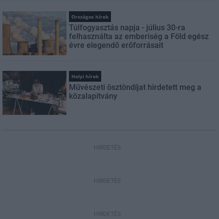
Országos hírek
Túlfogyasztás napja - július 30-ra
felhasználta az emberiség a Föld egész
évre elegendő erőforrásait
Helyi hírek
Művészeti ösztöndíjat hirdetett meg a
közalapítvány
HIRDETÉS
HIRDETÉS
HIRDETÉS