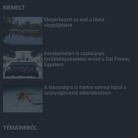
KIEMELT
Megérkezett az eső a Duna
vízgyűjtőjére
Kecskeméten is szakirányú
továbbképzésekkel erősít a Gál Ferenc
Egyetem
A lakosságra is fontos szerep hárul a
szúnyoginvázió elkerülésében
TÉMÁINKBÓL