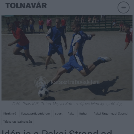
Fotó: Paks KVK, Tolna Megyei Katasztrófavédelmi Igazgatóság
Kitekintő
Katasztrófavédelem
sport
Paks
futball
Paksi Ürgemezei Strand
Tűzkakas bajnokság
Idén is a Paksi Strand ad