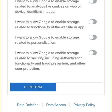
I want to allow Google to enable storage
Történelmi táj, amelynek minden köve
related to analytics like cookies on web or
mesél – megújul a tatai Angolkert
device identifiers in apps.
I want to allow Google to enable storage
related to functionality of the website or app.
I want to allow Google to enable storage
related to personalization.
HÍRLEVÉL
I want to allow Google to enable storage
related to security, including authentication
Név
functionality and fraud prevention, and other
user protection.
E-mail cím
CONFIRM
Feliratkozom a hírlevélre és elfogadom az
adatvédelmi
szabályzatot!
Data Deletion
Data Access
Privacy Policy
FELIRATKOZÁS