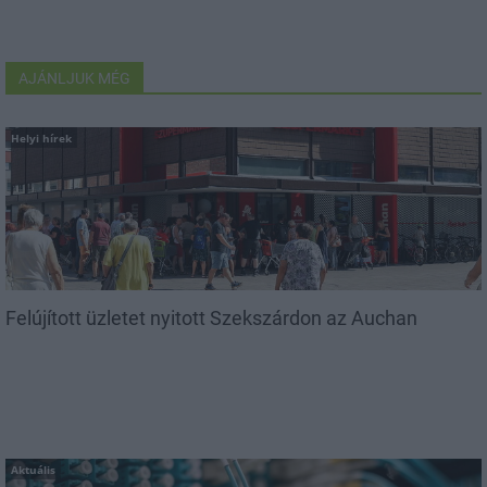
AJÁNLJUK MÉG
Helyi hírek
Felújított üzletet nyitott Szekszárdon az Auchan
Aktuális