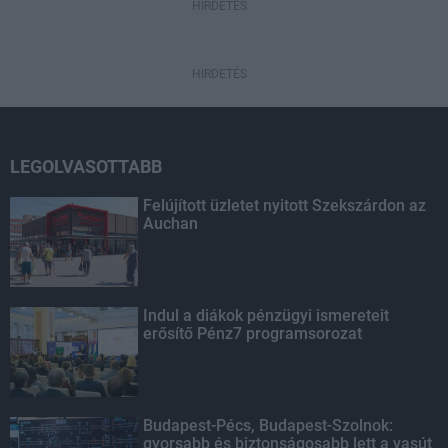
HIRDETÉS
HIRDETÉS
LEGOLVASOTTABB
Felújított üzletet nyitott Szekszárdon az
Auchan
Indul a diákok pénzügyi ismereteit
erősítő Pénz7 programsorozat
Budapest-Pécs, Budapest-Szolnok:
gyorsabb és biztonságosabb lett a vasút