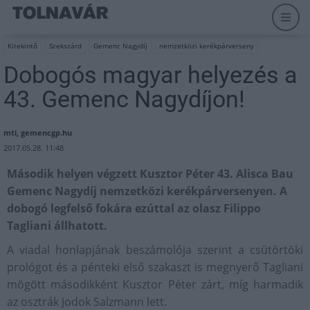
Kitekintő
Szekszárd
Gemenc Nagydíj
nemzetközi kerékpárverseny
Dobogós magyar helyezés a
43. Gemenc Nagydíjon!
mti, gemencgp.hu
2017.05.28. 11:48
Második helyen végzett Kusztor Péter 43. Alisca Bau
Gemenc Nagydíj nemzetközi kerékpárversenyen. A
dobogó legfelső fokára ezúttal az olasz Filippo
Tagliani állhatott.
A viadal honlapjának beszámolója szerint a csütörtöki
prológot és a pénteki első szakaszt is megnyerő Tagliani
mögött másodikként Kusztor Péter zárt, míg harmadik
az osztrák Jodok Salzmann lett.