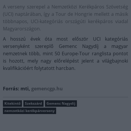
A verseny szerepel a Nemzetközi Kerékpáros Szövetség
(UCI) naptárában, így a Tour de Hongrie mellett a másik
többnapos, UCI-kategóriás országúti kerékpáros viadal
Magyarországon.
A hosszú évek óta most először UCI kategóriás
versenyként szereplő Gemenc Nagydíj a magyar
nemzetnek több, mint 50 Europe-Tour ranglista pontot
is hozott, mely nagy előrelépést jelent a világbajnoki
kvalifikációért folytatott harcban.
Forrás: mti,
gemencgp.hu
Kitekintő
Szekszárd
Gemenc Nagydíj
nemzetközi kerékpárverseny