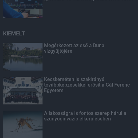
KIEMELT
Megérkezett az eső a Duna
vízgyűjtőjére
Kecskeméten is szakirányú
továbbképzésekkel erősít a Gál Ferenc
Egyetem
A lakosságra is fontos szerep hárul a
szúnyoginvázió elkerülésében