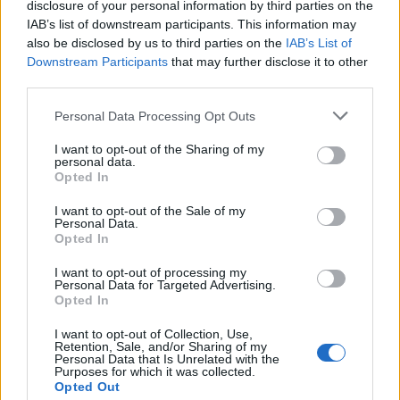
disclosure of your personal information by third parties on the
IAB’s list of downstream participants. This information may
also be disclosed by us to third parties on the
IAB’s List of
autópálya
útépítés
M1-es autópálya
Bicske
Downstream Participants
that may further disclose it to other
M1 bővítés: már zajlik a teljesen új Bicske Kelet
third parties.
csomópont építése
Please note that this website/app uses one or more Google
Personal Data Processing Opt Outs
Tizenegy meglévő csomópontot korszerűsít és négy új,
services and may gather and store information including but
különszintű csomópontot hoz létre az MKIF az M1-es
not limited to your visit or usage behaviour. You may click to
I want to opt-out of the Sharing of my
bővítésénél.
personal data.
grant or deny consent to Google and its third-party tags to
Opted In
use your data for below specified purposes in below Google
Új gyalogosátkelők és jelzőlámpás
consent section.
I want to opt-out of the Sale of my
csomópont épül Angyalföldön
Personal Data.
Opted In
I want to opt-out of processing my
Personal Data for Targeted Advertising.
Másfélszeresére bővítik
Opted In
Hódmezővásárhely jó hírű református
iskoláját
I want to opt-out of Collection, Use,
Retention, Sale, and/or Sharing of my
Personal Data that Is Unrelated with the
Purposes for which it was collected.
Opted Out
Látványos építési szakasz indult be a