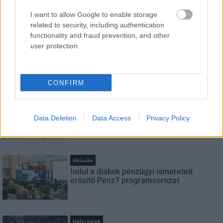
Feliratkozom a hírlevélre és elfogadom az
adatvédelmi
szabályzatot!
I want to allow Google to enable storage
related to security, including authentication
FELIRATKOZÁS
functionality and fraud prevention, and other
user protection.
LEGNÉZETTEBB
CONFIRM
Helyi hírek
Felújított üzletet nyitott Szekszárdon az
Data Deletion
Data Access
Privacy Policy
Auchan
Aktuális
Indul a diákok pénzügyi ismereteit
erősítő Pénz7 programsorozat
Helyi hírek