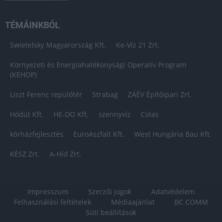
TÉMÁINKBÓL
Swietelsky Magyarország Kft.
Ke-Víz 21 Zrt.
Környezeti és Energiahatékonysági Operatív Program
(KEHOP)
Liszt Ferenc repülőtér
Strabag
ZÁÉV Építőipari Zrt.
Hódút Kft.
HE-DO Kft.
szennyvíz
Colas
kórházfejlesztés
EuroAszfalt Kft.
West Hungária Bau Kft.
KÉSZ Zrt.
A-Híd Zrt.
Impresszum
Szerzői jogok
Adatvédelem
Felhasználási feltételek
Médiaajánlat
BC COMM
Süti beállítások