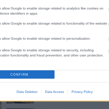
o allow Google to enable storage related to analytics like cookies on
evice identifiers in apps.
o allow Google to enable storage related to functionality of the website
ióan vártunk:
A hőségben is védik a
o allow Google to enable storage related to personalization.
ásodfokúra
növényzetet Pakson
sztás
o allow Google to enable storage related to security, including
cation functionality and fraud prevention, and other user protection.
CONFIRM
Új gyalogosátkelők és jelzőlámpás
csomópont épül Angyalföldön
Data Deletion
Data Access
Privacy Policy