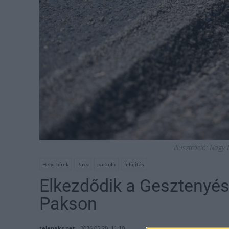
Illusztráció: Nag
Helyi hírek
Paks
parkoló
felújítás
Elkezdődik a Gesztenyés 
Pakson
telepaks.net
2026.05.20. 11:10