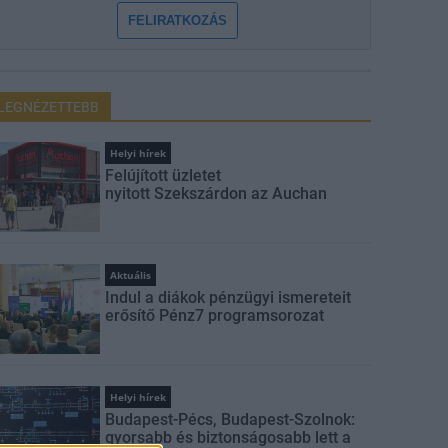
FELIRATKOZÁS
LEGNÉZETTEBB
Helyi hírek
Felújított üzletet
nyitott Szekszárdon az Auchan
Aktuális
Indul a diákok pénzügyi ismereteit
erősítő Pénz7 programsorozat
Helyi hírek
Budapest-Pécs, Budapest-Szolnok:
gyorsabb és biztonságosabb lett a