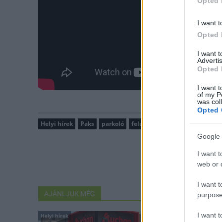
Opted 
I want t
Opted 
I want 
Advertis
Opted 
I want t
of my P
was col
Opted 
Helyi hírek
Paks
parkoló
felújítás
Google 
I want t
web or d
I want t
AJÁNLJUK MÉG
purpose
I want 
Helyi hírek
Helyi hírek