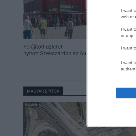
I want t
web or d
I want t
or app.
Felújított üzletet
Amire többmill
I want t
nyitott Szekszárdon az Auchan
szombattól m
csökken a ria
I want t
authenti
MAGYAR ÉPÍTŐK
Útépítés