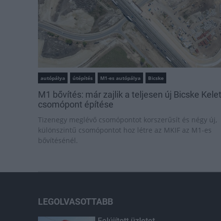
autópálya
útépítés
M1-es autópálya
Bicske
M1 bővítés: már zajlik a teljesen új Bicske Kele
csomópont építése
Tizenegy meglévő csomópontot korszerűsít és négy új,
különszintű csomópontot hoz létre az MKIF az M1-es
bővítésénél.
LEGOLVASOTTABB
Felújított üzletet