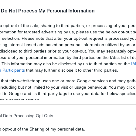
-
Do Not Process My Personal Information
t tart majd.
to opt-out of the sale, sharing to third parties, or processing of your per
formation for targeted advertising by us, please use the below opt-out s
ó második ütemének felújítása. A munkaterületet
r selection. Please note that after your opt-out request is processed y
eing interest-based ads based on personal information utilized by us or
szerint három hónapon át tart majd - számolt be a
disclosed to third parties prior to your opt-out. You may separately opt-
losure of your personal information by third parties on the IAB’s list of
. This information may also be disclosed by us to third parties on the
IA
Participants
that may further disclose it to other third parties.
 that this website/app uses one or more Google services and may gath
including but not limited to your visit or usage behaviour. You may click 
 to Google and its third-party tags to use your data for below specifi
ogle consent section.
l Data Processing Opt Outs
o opt-out of the Sharing of my personal data.