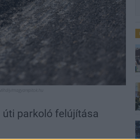
y Mihály/magyarepitok.hu
úti parkoló felújítása