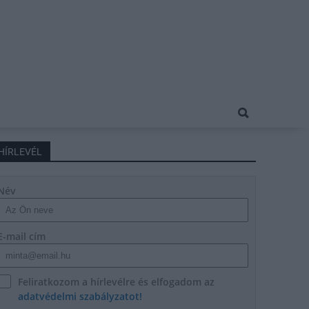
HÍRLEVÉL
Név
E-mail cím
Feliratkozom a hírlevélre és elfogadom az
adatvédelmi szabályzatot!