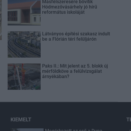
Másfélszeresére bővítik
Hódmezővásárhely jó hírű
református iskoláját
Látványos építési szakasz indult
be a Flórián téri felüljárón
t
Paks II.: Mit jelent az 5. blokk új
mérföldköve a felülvizsgálat
árnyékában?
KIEMELT
T
Megérkezett az eső a Duna