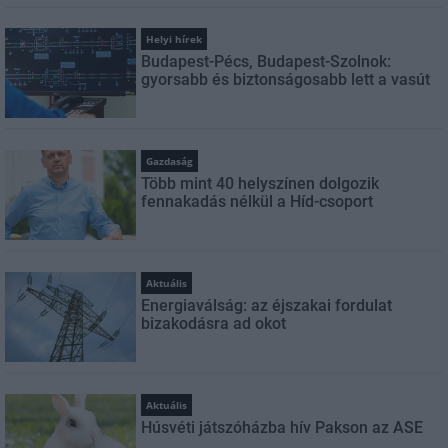
Helyi hírek
Budapest-Pécs, Budapest-Szolnok:
gyorsabb és biztonságosabb lett a vasút
Gazdaság
Több mint 40 helyszínen dolgozik
fennakadás nélkül a Híd-csoport
Aktuális
Energiaválság: az éjszakai fordulat
bizakodásra ad okot
Aktuális
Húsvéti játszóházba hív Pakson az ASE