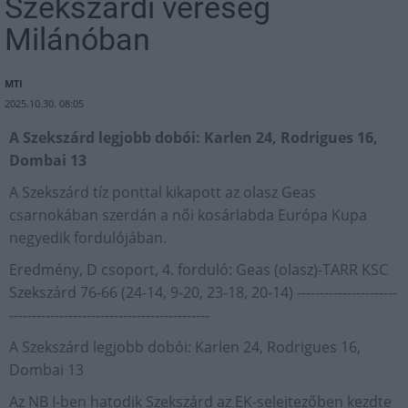
Szekszárdi vereség
Milánóban
MTI
2025.10.30. 08:05
A Szekszárd legjobb dobói: Karlen 24, Rodrigues 16,
Dombai 13
A Szekszárd tíz ponttal kikapott az olasz Geas
csarnokában szerdán a női kosárlabda Európa Kupa
negyedik fordulójában.
Eredmény, D csoport, 4. forduló: Geas (olasz)-TARR KSC
Szekszárd 76-66 (24-14, 9-20, 23-18, 20-14) ----------------------
--------------------------------------------
A Szekszárd legjobb dobói: Karlen 24, Rodrigues 16,
Dombai 13
Az NB I-ben hatodik Szekszárd az EK-selejtezőben kezdte