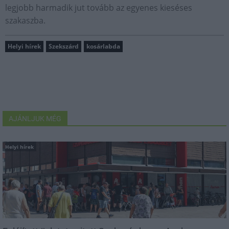
legjobb harmadik jut tovább az egyenes kieséses
szakaszba.
Helyi hírek
Szekszárd
kosárlabda
AJÁNLJUK MÉG
Helyi hírek