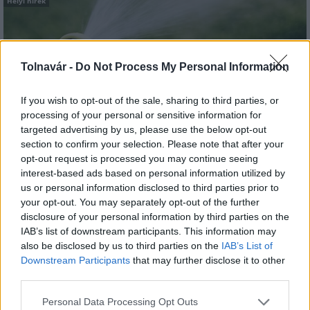
Helyi hírek
Tolnavár -
Do Not Process My Personal Information
If you wish to opt-out of the sale, sharing to third parties, or
A hőségben is védik a növényzetet Pakson
processing of your personal or sensitive information for
targeted advertising by us, please use the below opt-out
section to confirm your selection. Please note that after your
opt-out request is processed you may continue seeing
interest-based ads based on personal information utilized by
us or personal information disclosed to third parties prior to
your opt-out. You may separately opt-out of the further
disclosure of your personal information by third parties on the
IAB’s list of downstream participants. This information may
MAGYAR ÉPÍTŐK
also be disclosed by us to third parties on the
IAB’s List of
Downstream Participants
that may further disclose it to other
third parties.
Mi épül?
Please note that this website/app uses one or more Google
Personal Data Processing Opt Outs