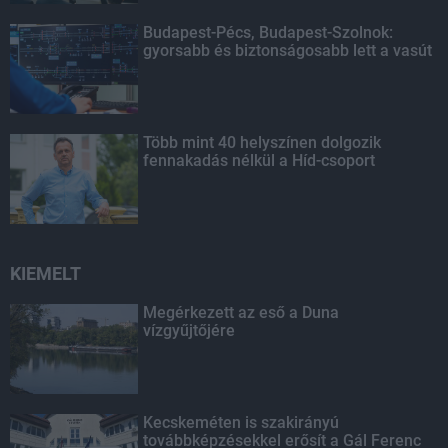
Budapest-Pécs, Budapest-Szolnok:
gyorsabb és biztonságosabb lett a vasút
Több mint 40 helyszínen dolgozik
fennakadás nélkül a Híd-csoport
KIEMELT
Megérkezett az eső a Duna
vízgyűjtőjére
Kecskeméten is szakirányú
továbbképzésekkel erősít a Gál Ferenc