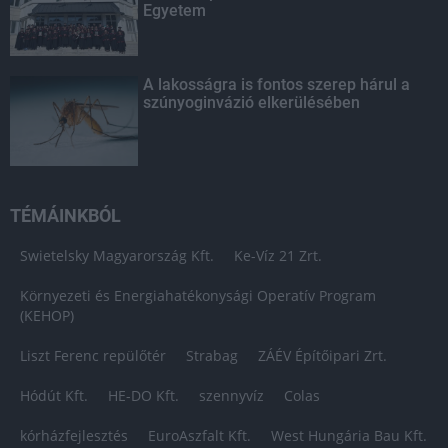
Egyetem
A lakosságra is fontos szerep hárul a
szúnyoginvázió elkerülésében
TÉMÁINKBÓL
Swietelsky Magyarország Kft.
Ke-Víz 21 Zrt.
Környezeti és Energiahatékonysági Operatív Program
(KEHOP)
Liszt Ferenc repülőtér
Strabag
ZÁÉV Építőipari Zrt.
Hódút Kft.
HE-DO Kft.
szennyvíz
Colas
kórházfejlesztés
EuroAszfalt Kft.
West Hungária Bau Kft.