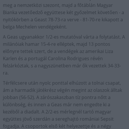
meg a nemzetközi szezont, majd a főtáblán Magyar
Bianka vezetőedző együttese két győzelmet követően - a
nyitókörben a Geast 78-73-ra verve - 81-70-re kikapott a
belga Mechelen vendégeként.
A Geas ugyanakkor 1/2-es mutatóval várta a folytatást. A
milánóiak hamar 15-4-re elléptek, majd 13 pontos
előnyre tettek szert, de a vendégek az amerikai Liza
Karlen és a portugál Carolina Rodrigues révén
felzárkóztak, s a nagyszünetben már ők vezettek 34-33-
ra.
Térfélcsere után nyolc ponttal elhúzott a tolnai csapat,
ám a harmadik játékrész végén megint az olaszok álltak
jobban (56-52). A zárószakaszban tíz pontra nőtt a
különbség, és innen a Geas már nem engedte ki a
kezéből a diadalt. A 2/2-es mérlegnél tartó magyar
együttes jövő szerdán a sereghajtó romániai Sepsit
fogadja. A csoportok első két helyezettje és a négy