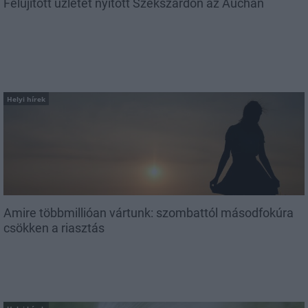
Felújított üzletet nyitott Szekszárdon az Auchan
Helyi hírek
Amire többmillióan vártunk: szombattól másodfokúra
csökken a riasztás