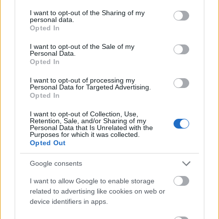
services and may gather and store information including but
not limited to your visit or usage behaviour. You may click to
I want to opt-out of the Sharing of my
personal data.
grant or deny consent to Google and its third-party tags to
Opted In
use your data for below specified purposes in below Google
consent section.
I want to opt-out of the Sale of my
Personal Data.
Opted In
I want to opt-out of processing my
Personal Data for Targeted Advertising.
Opted In
Belváros-Lipótváros
játszótér
I want to opt-out of Collection, Use,
Város-Teampannon Kereskedelmi és Szolgáltató Kft.
parkfelújítás
Retention, Sale, and/or Sharing of my
Personal Data that Is Unrelated with the
Újragondolják Lipótváros rejtett, zöld parkját
Purposes for which it was collected.
Opted Out
Indulhat a Honvéd tér megújításának tervezése, ahol a
klímatudatos gondolkodás és a helyi identitás erősítése kerül a
Google consents
középpontba.
I want to allow Google to enable storage
Történelmi táj, amelynek minden köve
related to advertising like cookies on web or
mesél – megújul a tatai Angolkert
device identifiers in apps.