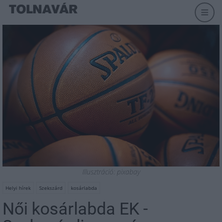
Illusztráció: pixabay
Helyi hírek
Szekszárd
kosárlabda
Női kosárlabda EK -