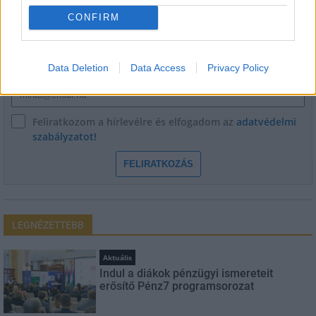
CONFIRM
Név
Data Deletion
Data Access
Privacy Policy
E-mail cím
Feliratkozom a hírlevélre és elfogadom az
adatvédelmi
szabályzatot!
FELIRATKOZÁS
LEGNÉZETTEBB
Aktuális
Indul a diákok pénzügyi ismereteit
erősítő Pénz7 programsorozat