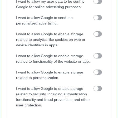
I want to allow my user data to be sent to
Google for online advertising purposes.
M1 bővítés: már zajlik a teljesen új
I want to allow Google to send me
Bicske Kelet csomópont építése
personalized advertising.
I want to allow Google to enable storage
related to analytics like cookies on web or
Új gyalogosátkelők és jelzőlámpás
device identifiers in apps.
csomópont épül Angyalföldön
I want to allow Google to enable storage
related to functionality of the website or app.
Másfélszeresére bővítik
I want to allow Google to enable storage
Hódmezővásárhely jó hírű református
related to personalization.
iskoláját
I want to allow Google to enable storage
related to security, including authentication
functionality and fraud prevention, and other
user protection.
HÍRLEVÉL